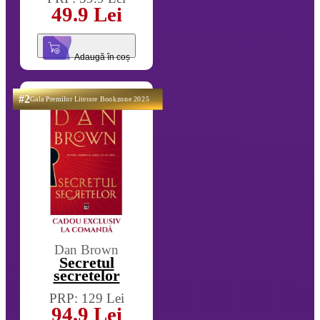
49.9 Lei
Adaugă în coș
#2
Gala Premilor Literare Bookzone 2025
Dan Brown
Secretul
secretelor
PRP: 129 Lei
94.9 Lei