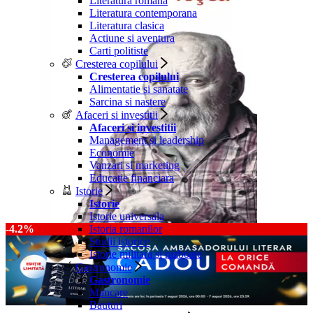
Literatura romana
Literatura contemporana
Literatura clasica
Actiune si aventura
Carti politiste
Cresterea copilului
Cresterea copilului
Alimentatie si sanatate
Sarcina si nastere
Afaceri si investitii
Afaceri si investitii
Management si leadership
Economie
Vanzari si marketing
Educatie financiara
Istorie
Istorie
Istorie universala
-4.2%
Istoria romanilor
Studii istorice
Istorie militara si razboaie
Gastronomie
Gastronomie
Mancare
Bauturi