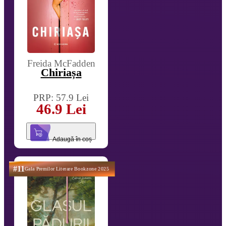
Freida McFadden
Chiriașa
PRP: 57.9 Lei
46.9 Lei
Adaugă în coș
#11
Gala Premilor Literare Bookzone 2025