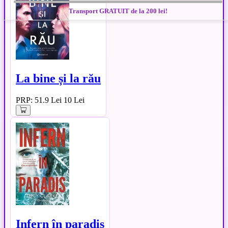
Transport GRATUIT de la 200 lei!
La bine și la rău
PRP: 51.9 Lei
10 Lei
Infern în paradis