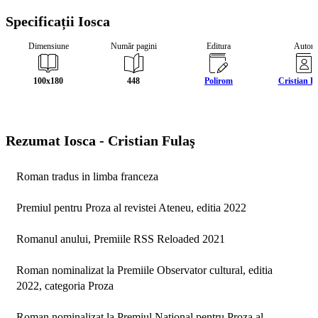
Specificații Iosca
Dimensiune
Număr pagini
Editura
Autor
100x180
448
Polirom
Cristian F
Rezumat Iosca -
Cristian Fulaş
Roman tradus in limba franceza

Premiul pentru Proza al revistei Ateneu, editia 2022

Romanul anului, Premiile RSS Reloaded 2021

Roman nominalizat la Premiile Observator cultural, editia 
2022, categoria Proza

Roman nominalizat la Premiul National pentru Proza al 