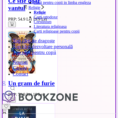
Ce stie doar
Carti pentru copii in limba engleza
vantul
Religie
Religie
Carti ortodoxe
PRP: 54.9 Lei
19.9 Lei
Crestinism
Literatura religioasa
Carti religioase pentru copii
Top cărți de dragoste
Top cărți dezvoltare personală
Top cărți pentru copii
Noutati
Cariere
Contact
Un gram de furie
PRP: 51.9 Lei
10 Lei