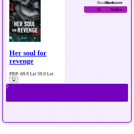
Bookzone
Hardcover
Hardcover
Hardcover
Hardcover
BestSeller
BestSeller
BestSeller
BestSeller
BestSeller
BestSeller
BestSeller
BestSeller
BestSeller
Nou
Nou
Nou
Nou
Nou
Nou
Her soul for
revenge
PRP: 69.9 Lei
59.9 Lei