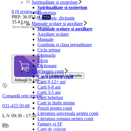
Spiritualitate si ezoterism
Spiritualitate si ezoterism
0 (0 review-uri)
Ezoterism
PRP: 36.95 Lei
TVA
Astrologie, divinatie
35.4 Lei
Manuale scolare si auxiliare
*preț valabil exclusiv online
Manuale scolare si auxiliare
Auxiliare scolare
Manuale
Gradinita si clasa pregatitoare
Ciclu primar
Gimnaziu
Liceu
Dictionare
Carti pentru copii
Adaugă la favorite
Carti pentru copii
Adaugă în coș
Carti 9-12+ ani
Carti 6-8 ani
Carti 3-5 ani
Comandă prin telefon
Carti bebelusi
Carti in limbi straine
031-433.50.68
Poezii pentru copii
Literatura universala pentru copii
L-V 09:30 - 17:30
Literatura romana pentru copii
Fantasy si SF
Carti de colorat