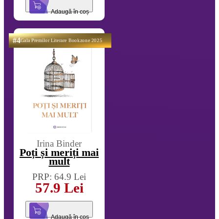
Adaugă în coș
#4
Gala Premilor Literare Bookzone 2025
Irina Binder
Poți și meriți mai
mult
PRP: 64.9 Lei
57.9 Lei
Adaugă în coș