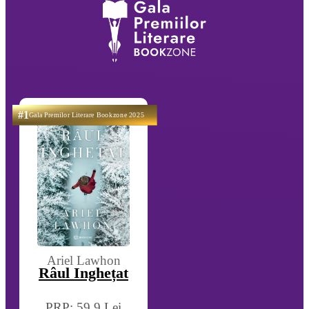
#1
Gala Premilor Literare Bookzone 2025
Ariel Lawhon
Râul Înghețat
PRP: 59.9 Lei