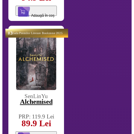
Adaugă în coș
#3
Gala Premilor Literare Bookzone 2025
SenLinYu
Alchemised
PRP: 119.9 Lei
89.9 Lei