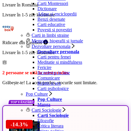
Carti Montessori
Livrare în România
Dictionare
Atlase si enciclopedii
Livrare în 1-5 zile lucrătoare
Benzi desenate
Carti educative
Povesti si povestiri
Carti in limbi straine
Memorii, biografii si jurnale
Ridicare din Easybox
Dezvoltare personala
Dezvoltare personala
Livrare în 1-5 zile lucrătoare
Carti pentru femei
Meditatie si mindfulness
Fericire
2 persoane se uită la acest produs.
Increderea in sine
Comunicare
Grăbește-te! La acest produs, stocurile sunt limitate.
Relatii si sex
Carti psihologice
Pop Culture
Pop Culture
TOP VÂNZĂRI
Manga
Carti Sociologie
Carti Sociologie
Filozofie
-80.7%
-63.8%
-80.7%
-80.7%
-80.7%
-80.7%
-25.5%
-23.7%
-30.1%
-19%
-20%
-16.7%
-16.7%
-14.3%
-16.7%
-20%
-16.7%
-16.7%
-16.7%
-14.3%
Critica literara