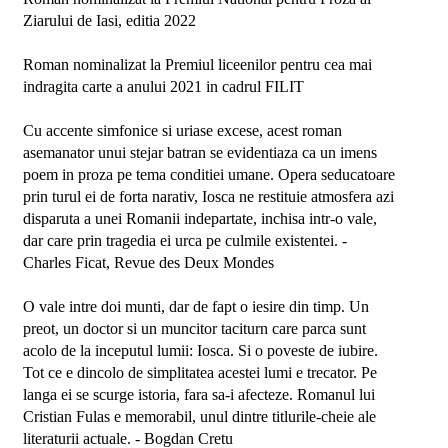
Ziarului de Iasi, editia 2022

Roman nominalizat la Premiul liceenilor pentru cea mai 
indragita carte a anului 2021 in cadrul FILIT

Cu accente simfonice si uriase excese, acest roman 
asemanator unui stejar batran se evidentiaza ca un imens 
poem in proza pe tema conditiei umane. Opera seducatoare 
prin turul ei de forta narativ, Iosca ne restituie atmosfera azi 
disparuta a unei Romanii indepartate, inchisa intr-o vale, 
dar care prin tragedia ei urca pe culmile existentei. - 
Charles Ficat, Revue des Deux Mondes

O vale intre doi munti, dar de fapt o iesire din timp. Un 
preot, un doctor si un muncitor taciturn care parca sunt 
acolo de la inceputul lumii: Iosca. Si o poveste de iubire. 
Tot ce e dincolo de simplitatea acestei lumi e trecator. Pe 
langa ei se scurge istoria, fara sa-i afecteze. Romanul lui 
Cristian Fulas e memorabil, unul dintre titlurile-cheie ale 
literaturii actuale. - Bogdan Cretu