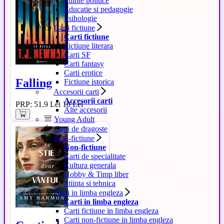
Stiinte politice
Educatie si pedagogie
Psihologie
Carti fictiune
Carti fictiune
Fictiune literara
Carti SF
Carti fantasy
Carti erotice
Falling
Fictiune istorica
Accesorii carti
Accesorii carti
PRP: 51.9 Lei
10 Lei
Alte accesorii
Young Adult
Carti de dragoste
Non-fictiune
Non-fictiune
Carti de specialitate
Cultura generala
Hobby & Timp liber
Stiinta si tehnica
Carti in limba engleza
Carti in limba engleza
Carti fictiune in limba engleza
Carti non-fictiune in limba engleza