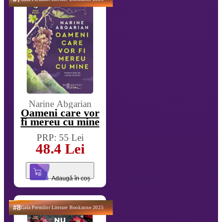
Narine Abgarian
Oameni care vor
fi mereu cu mine
PRP: 55 Lei
48.4 Lei
Adaugă în coș
#8
Gala Premilor Literare Bookzone 2025