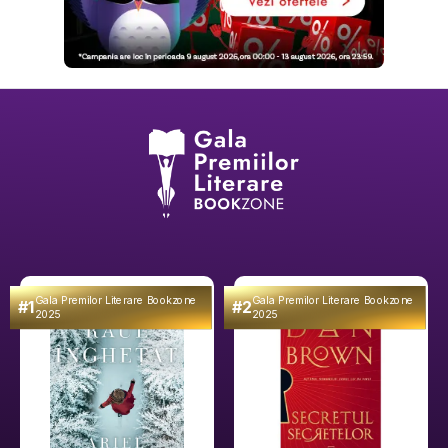
Gala Premilor Literare Bookzone
Gala Premilor Literare Bookzone
#1
#2
2025
2025