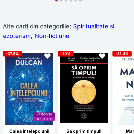
Alte carti din categoriile:
Spiritualitate si
ezoterism
,
Non-fictiune
-37.5%
-10%
-33.4%
HARDCOVER
BESTSELLER
Calea intelepciunii
Sa oprim timpul!
Mar