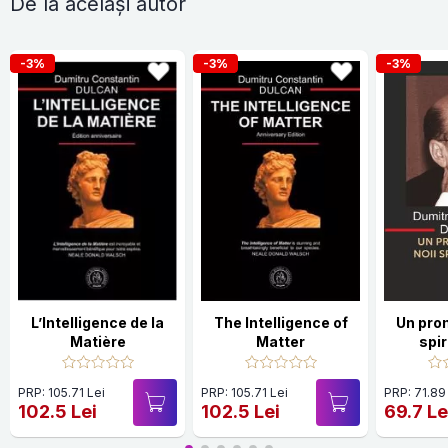
De la același autor
-3%
-3%
-3%
L’Intelligence de la
The Intelligence of
Un prom
Matière
Matter
spir
PRP: 105.71 Lei
PRP: 105.71 Lei
PRP: 71.89
102.5 Lei
102.5 Lei
69.7 Le