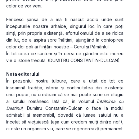
celor ce vor veni.
Fericesc șansa de a mă fi născut acolo unde sunt 
începuturile noastre arhaice, singurul loc în care poți 
simți, prin propria existență, efortul omului de a se ridica 
din lut, de a aspira spre înălțimi, ajungând la contopirea 
celor doi poli ai ființării noastre – Cerul și Pământul.
În tot ceea ce suntem și în ceea ce gândim este mereu 
vie o istorie trecută. (DUMITRU CONSTANTIN-DULCAN)
Nota editorului
În prezentul nostru tulbure, care a uitat de tot ce 
înseamnă tradiția, istoria și continuitatea din existența 
unui popor, nu credeam că se mai poate scrie un elogiu 
al satului românesc. Iată că, în volumul 
Întâlnirea cu 
Destinul
, Dumitru Constantin­-Dulcan o face la modul 
admirabil și memorabil, dovadă că lumea satului nu a 
încetat să viețuiască (așa cum credem mulți dintre noi!), 
ci este un organism viu, care se regenerează permanent.