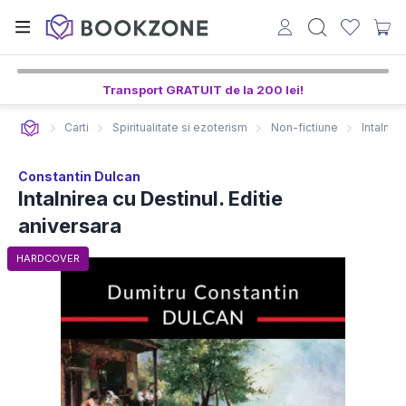
Transport GRATUIT de la 200 lei!
Carti
Spiritualitate si ezoterism
Non-fictiune
Intalnir
Constantin Dulcan
Intalnirea cu Destinul. Editie
aniversara
HARDCOVER