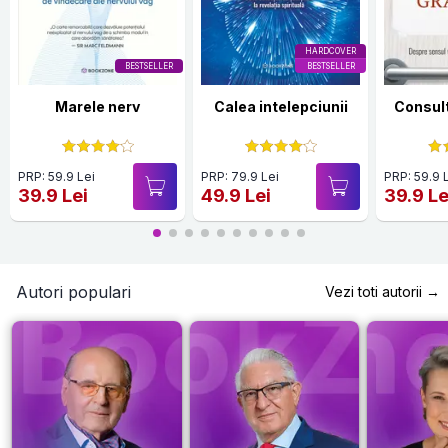
HARDCOVER
BESTSELLER
BESTSELLER
Marele nerv
Calea intelepciunii
Consult
PRP: 59.9 Lei
PRP: 79.9 Lei
PRP: 59.9 
39.9 Lei
49.9 Lei
39.9 Le
Autori populari
Vezi toti autorii →