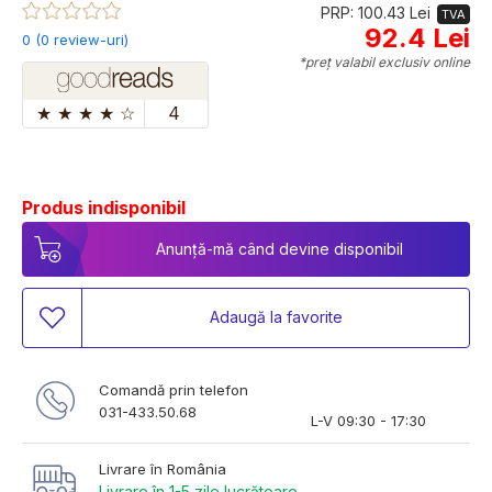
PRP: 100.43 Lei
TVA
92.4 Lei
0 (0 review-uri)
*preț valabil exclusiv online
★
★
★
★
☆
4
Produs indisponibil
Anunță-mă când devine disponibil
Adaugă la favorite
Comandă prin telefon
031-433.50.68
L-V 09:30 - 17:30
Livrare în România
Livrare în 1-5 zile lucrătoare