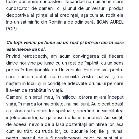
toate domeniile cunoașterii, făcându-l nu numai un mare 
cunoscător de oameni, ci și unul de universuri, produs 
deopotrivă al științei și al credinței, așa cum au rodit ele 
într-un sat mirific din România de odinioară
.
 (IOAN-AUREL 
POP)
Cu toții venim pe lume cu un rost și într-un loc în care 
este nevoie de noi.
Privind retrospectiv, am acum convingerea că fiecare 
dintre noi vine pe lume cu un rost de împlinit, cu un sens 
precis în funcționalitatea Universului. Este motivul pentru 
care suntem dotați cu o anumită zestre nativă și ne 
naștem în locul și în condițiile adecvate drumului pe care 
îl avem de străbătut în viață.
Oamenii din satul meu, în mijlocul cărora mi-am început 
viața, în marea lor majoritate, nu mai sunt. Au plecat odată 
cu istoria și tradițiile lor spirituale, sperând, în simplitatea 
înțelepciunii lor, să găsească o lume mai bună. Am simțit, 
de aceea, nevoia de a lăsa posterității amintirea lor, așa 
cum au trăit, cu truda lor, cu bucuriile lor, fie și numai 
pentru meritul de a fi predecesorii celor ce sunt și ai 