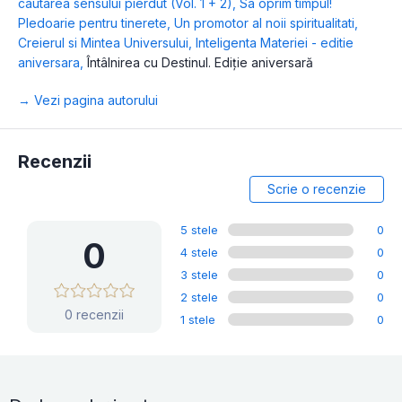
cautarea sensului pierdut (Vol. 1 + 2)
,
Sa oprim timpul!
Pledoarie pentru tinerete
,
Un promotor al noii spiritualitati
,
Creierul si Mintea Universului
,
Inteligenta Materiei - editie
aniversara
,
Întâlnirea cu Destinul. Ediție aniversară
→ Vezi pagina autorului
Recenzii
Scrie o recenzie
5 stele
0
0
4 stele
0
3 stele
0
2 stele
0
0 recenzii
1 stele
0