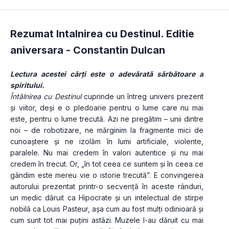
Rezumat Intalnirea cu Destinul. Editie
aniversara -
Constantin Dulcan
Lectura acestei cărți este o adevărată sărbătoare a 
spiritului.
Întâlnirea cu Destinul
 cuprinde un întreg univers prezent 
și viitor, deși e o pledoarie pentru o lume care nu mai 
este, pentru o lume trecută. Azi ne pregătim – unii dintre 
noi – de robotizare, ne mărginim la fragmente mici de 
cunoaștere și ne izolăm în lumi artificiale, violente, 
paralele. Nu mai credem în valori autentice și nu mai 
credem în trecut. Or, „în tot ceea ce suntem și în ceea ce 
gândim este mereu vie o istorie trecută”. E convingerea 
autorului prezentat printr-o secvență în aceste rânduri, 
un medic dăruit ca Hipocrate și un intelectual de stirpe 
nobilă ca Louis Pasteur, așa cum au fost mulți odinioară și 
cum sunt tot mai puțini astăzi. Muzele l-au dăruit cu mai 