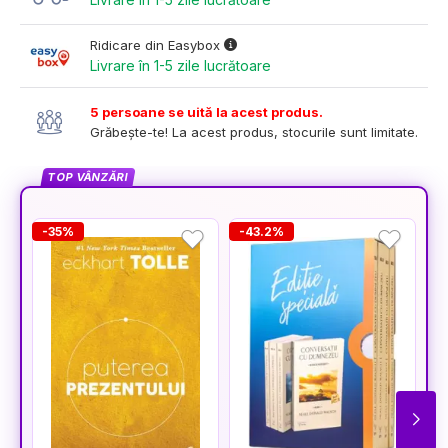
Ridicare din Easybox
Livrare în 1-5 zile lucrătoare
5 persoane se uită la acest produs.
Grăbește-te! La acest produs, stocurile sunt limitate.
TOP VÂNZĂRI
-35%
-43.2%
-