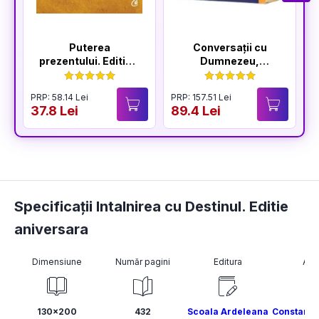
Puterea
Conversații cu
prezentului. Editia a
Dumnezeu,
VI-a
volumele I-IV
PRP: 58.14 Lei
PRP: 157.51 Lei
P
37.8 Lei
89.4 Lei
3
Specificații Intalnirea cu Destinul. Editie
aniversara
Dimensiune
Număr pagini
Editura
Aut
130x200
432
Scoala Ardeleana
Constanti