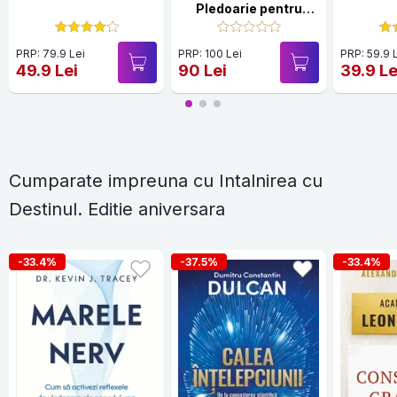
Pledoarie pentru
tinerete
PRP: 79.9 Lei
PRP: 100 Lei
PRP: 59.9 
49.9 Lei
90 Lei
39.9 Le
Cumparate impreuna cu Intalnirea cu
Destinul. Editie aniversara
-33.4%
-37.5%
-33.4%