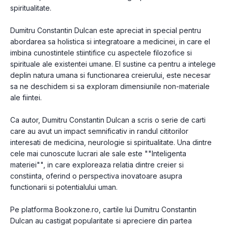
spiritualitate.
Dumitru Constantin Dulcan este apreciat in special pentru
abordarea sa holistica si integratoare a medicinei, in care el
imbina cunostintele stiintifice cu aspectele filozofice si
spirituale ale existentei umane. El sustine ca pentru a intelege
deplin natura umana si functionarea creierului, este necesar
sa ne deschidem si sa exploram dimensiunile non-materiale
ale fiintei.
Ca autor, Dumitru Constantin Dulcan a scris o serie de carti
care au avut un impact semnificativ in randul cititorilor
interesati de medicina, neurologie si spiritualitate. Una dintre
cele mai cunoscute lucrari ale sale este ""Inteligenta
materiei"", in care exploreaza relatia dintre creier si
constiinta, oferind o perspectiva inovatoare asupra
functionarii si potentialului uman.
Pe platforma Bookzone.ro, cartile lui Dumitru Constantin
Dulcan au castigat popularitate si apreciere din partea