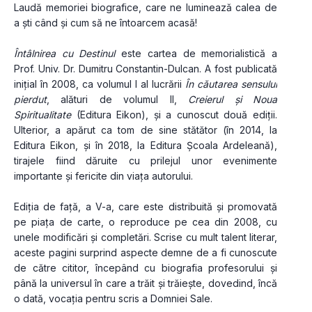
Laudă memoriei biografice, care ne luminează calea de 
a ști când și cum să ne întoarcem acasă!
Întâlnirea cu Destinul
 este cartea de memorialistică a 
Prof. Univ. Dr. Dumitru Constantin­-Dulcan. A fost publicată 
inițial în 2008, ca volumul I al lucrării 
În căutarea sensului 
pierdut
, alături de volumul II, 
Creierul şi Noua 
Spiritualitate
 (Editura Eikon), și a cunoscut două ediții. 
Ulterior, a apărut ca tom de sine stătător (în 2014, la 
Editura Eikon, și în 2018, la Editura Școala Ardeleană), 
tirajele fiind dăruite cu prilejul unor evenimente 
importante și fericite din viața autorului.
Ediția de față, a V­-a, care este distribuită și promovată 
pe piața de carte, o reproduce pe cea din 2008, cu 
unele modificări și completări. Scrise cu mult talent literar, 
aceste pagini surprind aspecte demne de a fi cunoscute 
de către cititor, începând cu biografia profesorului și 
până la universul în care a trăit și trăiește, dovedind, încă 
o dată, vocația pentru scris a Domniei Sale.