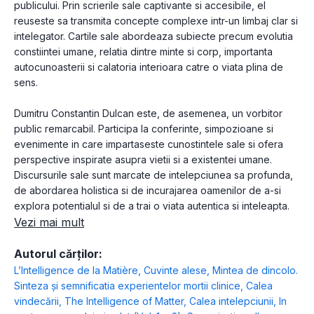
publicului. Prin scrierile sale captivante si accesibile, el
reuseste sa transmita concepte complexe intr-un limbaj clar si
intelegator. Cartile sale abordeaza subiecte precum evolutia
constiintei umane, relatia dintre minte si corp, importanta
autocunoasterii si calatoria interioara catre o viata plina de
sens.
Dumitru Constantin Dulcan este, de asemenea, un vorbitor
public remarcabil. Participa la conferinte, simpozioane si
evenimente in care impartaseste cunostintele sale si ofera
perspective inspirate asupra vietii si a existentei umane.
Discursurile sale sunt marcate de intelepciunea sa profunda,
de abordarea holistica si de incurajarea oamenilor de a-si
explora potentialul si de a trai o viata autentica si inteleapta.
Vezi mai mult
Autorul cărților:
L’Intelligence de la Matière
,
Cuvinte alese
,
Mintea de dincolo.
Sinteza şi semnificatia experientelor mortii clinice
,
Calea
vindecării
,
The Intelligence of Matter
,
Calea intelepciunii
,
In