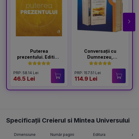
Puterea
Conversații cu
prezentului. Editia a
Dumnezeu,
VI-a
volumele I-IV
PRP: 58.14 Lei
PRP: 157.51 Lei
P
46.5 Lei
114.9 Lei
5
Specificații Creierul si Mintea Universului
Dimensiune
Număr pagini
Editura
Aut