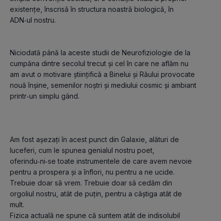
existenţe, înscrisă în structura noastră biologică, în 
Niciodată până la aceste studii de Neurofiziologie de la 
cumpăna dintre secolul trecut şi cel în care ne aflăm nu 
am avut o motivare ştiinţifică a Binelui şi Răului provocate 
nouă înşine, semenilor noştri şi mediului cosmic şi ambiant 
Am fost aşezaţi în acest punct din Galaxie, alături de 
luceferi, cum le spunea genialul nostru poet, 
oferindu‑ni‑se toate instrumentele de care avem nevoie 
pentru a prospera şi a înflori, nu pentru a ne ucide. 
Trebuie doar să vrem. Trebuie doar să cedăm din 
orgoliul nostru, atât de puţin, pentru a câştiga atât de 
mult. 

Fizica actuală ne spune că suntem atât de indisolubil 