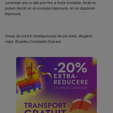
conectaţi unii cu alţii prin fire şi forţe invizibile, încât nu 
putem decât ori să evoluăm împreună, ori să dispărem 
Vreau să cred în înţelepciunea de pe urmă, alegând 
viaţa. (Dumitru Constantin-Dulcan)