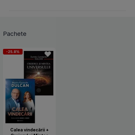
Pachete
-25.8%
Calea vindecării +