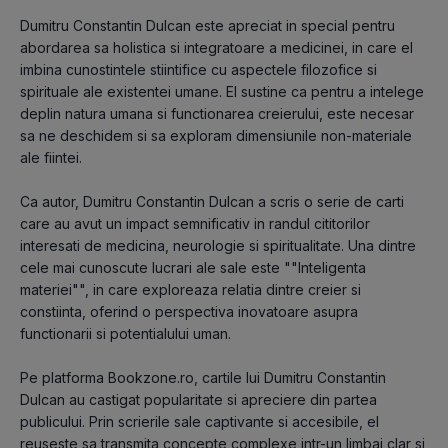
Dumitru Constantin Dulcan este apreciat in special pentru
abordarea sa holistica si integratoare a medicinei, in care el
imbina cunostintele stiintifice cu aspectele filozofice si
spirituale ale existentei umane. El sustine ca pentru a intelege
deplin natura umana si functionarea creierului, este necesar
sa ne deschidem si sa exploram dimensiunile non-materiale
ale fiintei.
Ca autor, Dumitru Constantin Dulcan a scris o serie de carti
care au avut un impact semnificativ in randul cititorilor
interesati de medicina, neurologie si spiritualitate. Una dintre
cele mai cunoscute lucrari ale sale este ""Inteligenta
materiei"", in care exploreaza relatia dintre creier si
constiinta, oferind o perspectiva inovatoare asupra
functionarii si potentialului uman.
Pe platforma Bookzone.ro, cartile lui Dumitru Constantin
Dulcan au castigat popularitate si apreciere din partea
publicului. Prin scrierile sale captivante si accesibile, el
reuseste sa transmita concepte complexe intr-un limbaj clar si