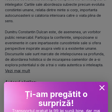
intelegator. Cartile sale abordeaza subiecte precum evolutia
constiintei umane, relatia dintre minte si corp, importanta
autocunoasterii si calatoria interioara catre o viata plina de
sens.
Dumitru Constantin Dulcan este, de asemenea, un vorbitor
public remarcabil. Participa la conferinte, simpozioane si
evenimente in care impartaseste cunostintele sale si ofera
perspective inspirate asupra vietii si a existentei umane.
Discursurile sale sunt marcate de intelepciunea sa profunda,
de abordarea holistica si de incurajarea oamenilor de a-si
explora potentialul si de a trai o viata autentica si inteleapta.
Vezi mai mult
Autorul cărților:
L’Intelligence de la Matière
,
Cuvinte alese
,
Mintea de dincolo.
Ți-am pregătit o
Sinteza şi semnificatia experientelor mortii clinice
,
Calea
vindecării
,
The Intelligence of Matter
,
Calea intelepciunii
,
In
surpriză!
cautarea sensului pierdut (Vol. 1 + 2)
,
Sa oprim timpul!
Pledoarie pentru tinerete
,
Un promotor al noii spiritualitati
,
Transportul gratuit la 99 lei sună bine, dar mai