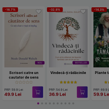
-16.7%
-32.8%
-14.3%
NOU
BESTSELLER
Scrisori catre un
Vindecă-ți rădăcinile
Plante 
cautator de sens
PRP: 59.9 Lei
PRP: 54.9 Lei
PRP: 69.9 
49.9 Lei
36.9 Lei
59.9 Le