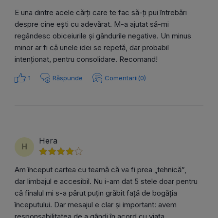
E una dintre acele cărți care te fac să-ți pui întrebări
despre cine ești cu adevărat. M-a ajutat să-mi
regândesc obiceiurile și gândurile negative. Un minus
minor ar fi că unele idei se repetă, dar probabil
intenționat, pentru consolidare. Recomand!
1
Răspunde
Comentarii(0)
Hera
H
Am început cartea cu teamă că va fi prea „tehnică”,
dar limbajul e accesibil. Nu i-am dat 5 stele doar pentru
că finalul mi s-a părut puțin grăbit față de bogăția
începutului. Dar mesajul e clar și important: avem
responsabilitatea de a gândi în acord cu viața.