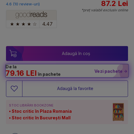
87.2 Lei
4.6 (10 review-uri)
*preț valabil exclusiv online
★
★
★
★
☆
4.47
Adaugă în coș
De la
Vezi pachete ->
79.16 LEI
în pachete
Adaugă la favorite
STOC LIBRĂRII BOOKZONE
Stoc critic în Plaza Romania
Stoc critic în București Mall