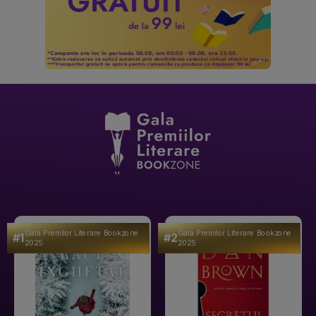
Gala Premilor Literare Bookzone
Gala Premilor Literare Bookzone
#1
#2
2025
2025