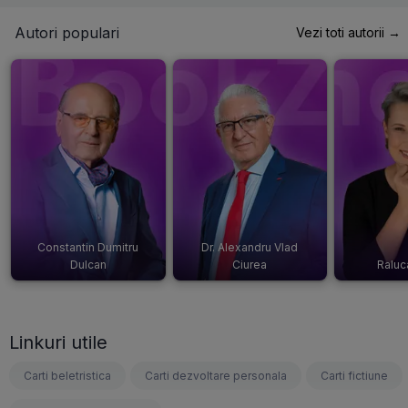
Autori populari
Vezi toti autorii →
Constantin Dumitru
Dr. Alexandru Vlad
Dulcan
Ciurea
Raluc
Linkuri utile
Carti beletristica
Carti dezvoltare personala
Carti fictiune