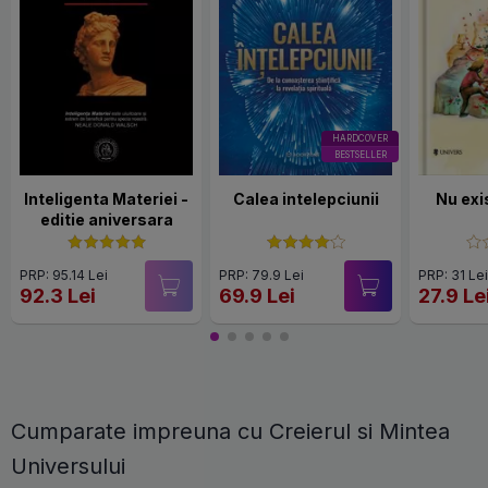
HARDCOVER
BESTSELLER
Inteligenta Materiei -
Calea intelepciunii
Nu exis
editie aniversara
PRP: 95.14 Lei
PRP: 79.9 Lei
PRP: 31 Le
92.3 Lei
69.9 Lei
27.9 Le
Cumparate impreuna cu Creierul si Mintea
Universului