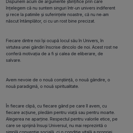
Dispunem acum de argumente ştiinţifice prin care 
înţelegem că nu suntem singuri într‑un univers indiferent 
şi rece la patimile şi suferinţele noastre, că nu ne‑am 
Fiecare dintre noi îşi ocupă locul său în Univers, în 
virtutea unei gândiri înscrise dincolo de noi. Acest rost ne 
conferă motivaţia de a fi şi calea de eliberare, de 
Avem nevoie de o nouă conştiinţă, o nouă gândire, o 
În fiecare clipă, cu fiecare gând pe care îl avem, cu 
fiecare acţiune, pledăm pentru viaţă sau pentru moarte. 
Alegerea ne aparţine. Respectul pentru valorile etice, pe 
care se sprijină însuşi Universul, nu mai reprezintă o 
simplă convenţie socială, ci o condiţie vitală a propriei 