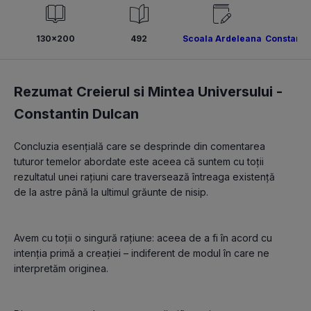
130x200
492
Scoala Ardeleana
Constanti
Rezumat Creierul si Mintea Universului -
Constantin Dulcan
Concluzia esenţială care se desprinde din comentarea 
tuturor temelor abordate este aceea că suntem cu toţii 
rezultatul unei raţiuni care traversează întreaga existenţă 
Avem cu toţii o singură raţiune: aceea de a fi în acord cu 
intenţia primă a creaţiei – indiferent de modul în care ne 