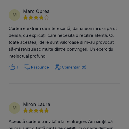
Marc Oprea
M
Cartea e extrem de interesantă, dar uneori mi s-a părut
densă, cu explicații care necesită o recitire atentă. Cu
toate acestea, ideile sunt valoroase și m-au provocat
să-mi revizuiesc multe dintre convingeri. Un exercițiu
intelectual profund.
1
Răspunde
Comentarii(0)
Miron Laura
M
Această carte e o invitație la reîntregire. Am simțit că
nu mai sunt o ființă ruptă de ceilalți, ci o parte dintr-un