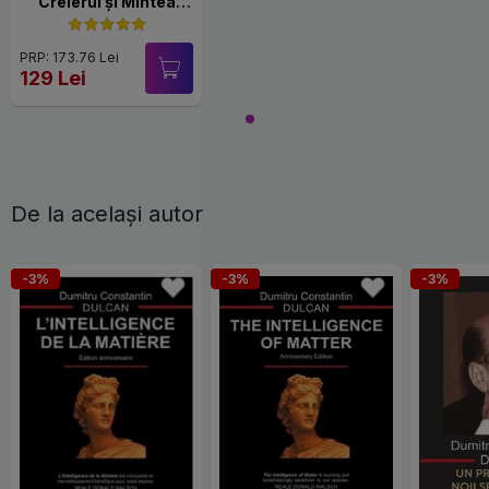
Creierul și Mintea
universului
PRP: 173.76 Lei
129 Lei
De la același autor
-3%
-3%
-3%