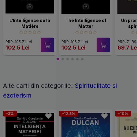
L’Intelligence de la
The Intelligence of
Un prom
Matière
Matter
spir
PRP: 105.71 Lei
PRP: 105.71 Lei
PRP: 71.89
102.5 Lei
102.5 Lei
69.7 Le
Alte carti din categoriile:
Spiritualitate si
ezoterism
-3%
-12.5%
-10%