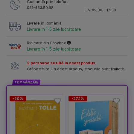
Comandă prin telefon
031-433.50.68
L-V 09:30 - 17:30
Livrare în România
Livrare în 1-5 zile lucrătoare
Ridicare din Easybox
Livrare în 1-5 zile lucrătoare
2 persoane se uită la acest produs.
Grăbește-te! La acest produs, stocurile sunt limitate.
TOP VÂNZĂRI
-20%
-27.1%
-