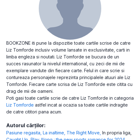
BOOKZONE iti pune la dispozitie toate cartile scrise de catre
Liz Tomforde inclusiv volume lansate in exclusivitate, carti in
limba engleza si noutati. Liz Tomforde se bucura de un
succes rasunator la nivelul international, cu zeci de mii de
exemplare vandute din fiecare carte. Felul in care scrie si
contureaza personajele reprezinta principalele atuuri ale Liz
Tomforde. Fiecare carte scrisa de Liz Tomforde este citita cu
drag de mii de oameni.
Poti gasi toate cartile scrie de catre Liz Tomforde in categoria
Liz Tomforde
astfel incat ai ocazia sa toate cartile indragite
de catre cititori pana acum.
Autorul cărților:
Pasiune regasita
,
La inaltime
,
The Right Move
,
In propria liga
,
Caught Up
,
Play Along : the new sports romance for 2024