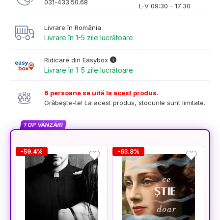
031-433.50.68
L-V 09:30 - 17:30
Livrare în România
Livrare în 1-5 zile lucrătoare
Ridicare din Easybox
Livrare în 1-5 zile lucrătoare
6 persoane se uită la acest produs.
Grăbește-te! La acest produs, stocurile sunt limitate.
TOP VÂNZĂRI
-59.4%
-63.8%
-