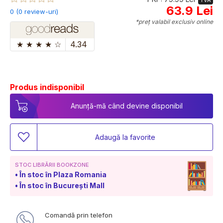
63.9 Lei
0 (0 review-uri)
*preț valabil exclusiv online
★
★
★
★
☆
4.34
Produs indisponibil
Anunță-mă când devine disponibil
Adaugă la favorite
STOC LIBRĂRII BOOKZONE
În stoc în Plaza Romania
În stoc în București Mall
Comandă prin telefon