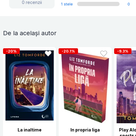
0 recenzii
1 stele
0
De la același autor
-20%
-20.1%
-9.3%
La inaltime
In propria liga
Play Al
sports