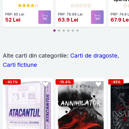
2024 
fake d
PRP: 65 Lei
PRP: 79.99 Lei
PRP: 74.9 
Vegas
52 Lei
63.9 Lei
67.9 Le
from 
se
Alte carti din categoriile:
Carti de dragoste
,
Carti fictiune
-43.1%
-15.4%
-43%