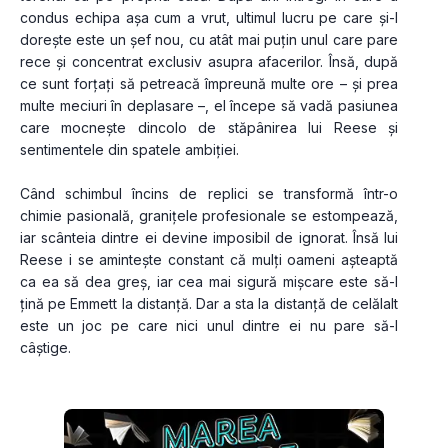
condus echipa așa cum a vrut, ultimul lucru pe care și-l 
dorește este un șef nou, cu atât mai puțin unul care pare 
rece și concentrat exclusiv asupra afacerilor. Însă, după 
ce sunt forțați să petreacă împreună multe ore – și prea 
multe meciuri în deplasare –, el începe să vadă pasiunea 
care mocnește dincolo de stăpânirea lui Reese și 
sentimentele din spatele ambiției.
Când schimbul încins de replici se transformă într-o 
chimie pasională, granițele profesionale se estompează, 
iar scânteia dintre ei devine imposibil de ignorat. Însă lui 
Reese i se amintește constant că mulți oameni așteaptă 
ca ea să dea greș, iar cea mai sigură mișcare este să-l 
țină pe Emmett la distanță. Dar a sta la distanță de celălalt 
este un joc pe care nici unul dintre ei nu pare să-l 
câștige.