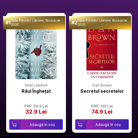
Gala Premilor Literare Bookzone
Gala Premilor Literare Bookzone
#1
#2
2025
2025
Ariel Lawhon
Dan Brown
Râul Înghețat
Secretul secretelor
PRP: 59.9 Lei
PRP: 129 Lei
32.9 Lei
74.9 Lei
Adaugă în coș
Adaugă în coș