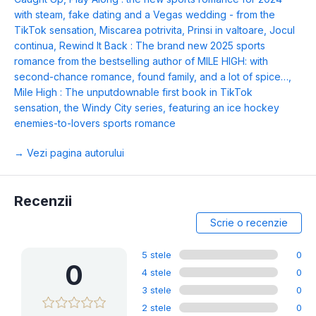
with steam, fake dating and a Vegas wedding - from the
TikTok sensation
,
Miscarea potrivita
,
Prinsi in valtoare
,
Jocul
continua
,
Rewind It Back : The brand new 2025 sports
romance from the bestselling author of MILE HIGH: with
second-chance romance, found family, and a lot of spice…
,
Mile High : The unputdownable first book in TikTok
sensation, the Windy City series, featuring an ice hockey
enemies-to-lovers sports romance
→ Vezi pagina autorului
Recenzii
Scrie o recenzie
5 stele
0
0
4 stele
0
3 stele
0
2 stele
0