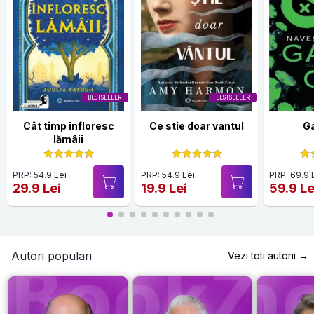
BESTSELLER
BESTSELLER
Cât timp înfloresc
Ce stie doar vantul
G
lămâii
PRP: 54.9 Lei
PRP: 54.9 Lei
PRP: 69.9 
29.9 Lei
19.9 Lei
59.9 Le
Autori populari
Vezi toti autorii →