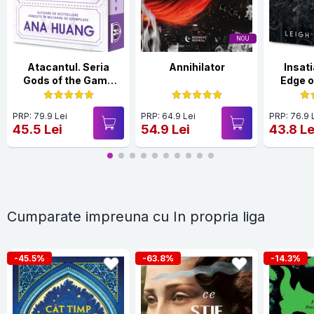
NOU
Atacantul. Seria
Annihilator
Insati
Gods of the Game
Edge 
Vol.1
PRP: 79.9 Lei
PRP: 64.9 Lei
PRP: 76.9 
45.5 Lei
54.9 Lei
43.8 Le
Cumparate impreuna cu In propria liga
-45.5%
-63.8%
-14.3%