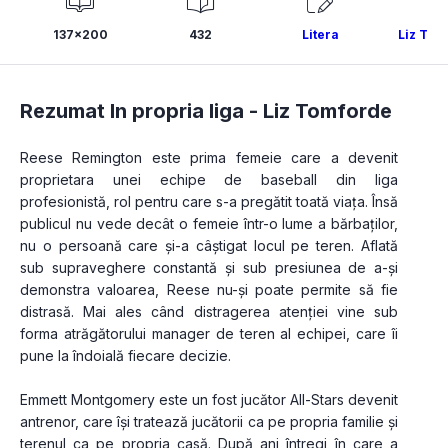
137x200
432
Litera
Liz Tom
Rezumat In propria liga -
Liz Tomforde
Reese Remington este prima femeie care a devenit 
proprietara unei echipe de baseball din liga 
profesionistă, rol pentru care s-a pregătit toată viața. Însă 
publicul nu vede decât o femeie într-o lume a bărbaților, 
nu o persoană care și-a câștigat locul pe teren. Aflată 
sub supraveghere constantă și sub presiunea de a-și 
demonstra valoarea, Reese nu-și poate permite să fie 
distrasă. Mai ales când distragerea atenției vine sub 
forma atrăgătorului manager de teren al echipei, care îi 
pune la îndoială fiecare decizie.
Emmett Montgomery este un fost jucător All-Stars devenit 
antrenor, care își tratează jucătorii ca pe propria familie și 
terenul ca pe propria casă. După ani întregi în care a 