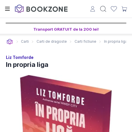
Transport GRATUIT de la 200 lei!
Carti
Carti de dragoste
Carti fictiune
In propria liga
Liz Tomforde
In propria liga