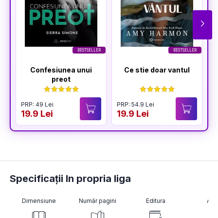
BESTSELLER
BESTSELLER
Confesiunea unui
Ce stie doar vantul
preot
PRP: 49 Lei
PRP: 54.9 Lei
P
19.9 Lei
19.9 Lei
1
Specificații In propria liga
Dimensiune
Număr pagini
Editura
Aut