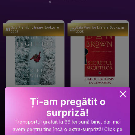
Gala Premilor Literare Bookzone
Gala Premilor Literare Bookzone
#1
#2
2025
2025
Ariel Lawhon
Dan Brown
Râul Înghețat
Secretul secretelor
Ți-am pregătit o
surpriză!
PRP: 59.9 Lei
PRP: 129 Lei
49.9 Lei
94.9 Lei
Transportul gratuit la 99 lei sună bine, dar mai
avem pentru tine încă o extra-surpriză! Click pe
Adaugă în coș
Adaugă în coș