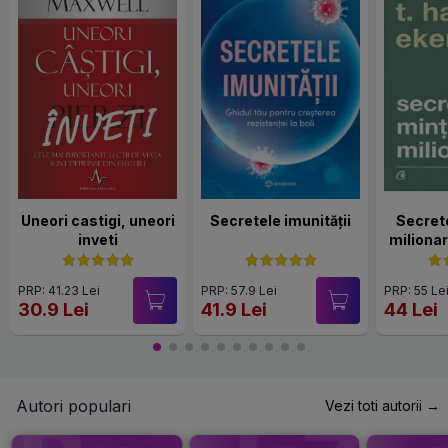
Uneori castigi, uneori
Secretele imunității
Secrete
inveti
milionar.
PRP: 41.23 Lei
PRP: 57.9 Lei
PRP: 55 Le
30.9 Lei
41.9 Lei
44 Lei
Autori populari
Vezi toti autorii →