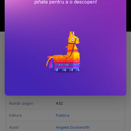
piñata pentru a o descoperi!
Detalii produs
Grit
Dimensiune
14,5 x 20,5 cm
Număr pagini
432
Editura
Publica
Autor
Angela Duckworth