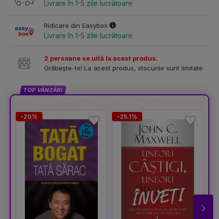
Livrare în 1-5 zile lucrătoare
Ridicare din Easybox
Livrare în 1-5 zile lucrătoare
2 persoane se uită la acest produs.
Grăbește-te! La acest produs, stocurile sunt limitate.
TOP VÂNZĂRI
-20%
-25.1%
-