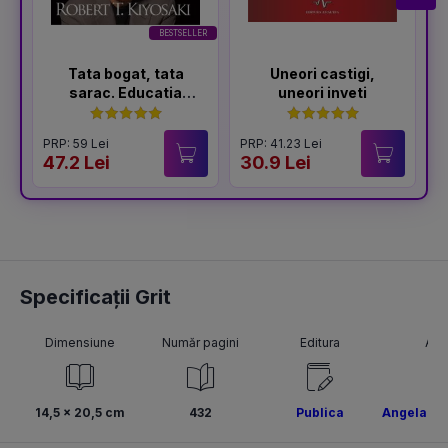
BESTSELLER
Tata bogat, tata
Uneori castigi,
sarac. Educatia
uneori inveti
financiara in familie
- Editia a V-a
PRP: 59 Lei
PRP: 41.23 Lei
P
47.2 Lei
30.9 Lei
3
Specificații Grit
Dimensiune
Număr pagini
Editura
Aut
14,5 x 20,5 cm
432
Publica
Angela Du