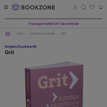
Transport GRATUIT de la 99 lei!
Carti
Afaceri si investitii
Grit
Angela Duckworth
Grit