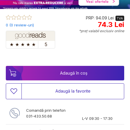
PRP: 94.09 Lei
TVA
74.3 Lei
0 (0 review-uri)
*preț valabil exclusiv online
★
★
★
★
★
5
Adaugă în coș
Adaugă la favorite
Comandă prin telefon
031-433.50.68
L-V 09:30 - 17:30