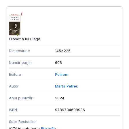
Filosofia lui Blaga
Dimensiune
145x225
Număr pagini
608
Editura
Polirom
Autor
Marta Petreu
Anul publicării
2024
ISBN
9789734698936
Scor Bestseller
#174 în categoria
Filozofie