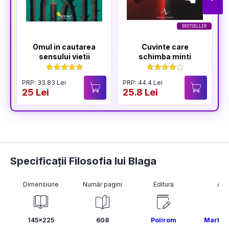
BESTSELLER
Omul in cautarea
Cuvinte care
sensului vietii
schimba minti
PRP: 33.83 Lei
PRP: 44.4 Lei
P
25 Lei
25.8 Lei
3
Specificații Filosofia lui Blaga
Dimensiune
Număr pagini
Editura
Aut
145x225
608
Polirom
Marta P