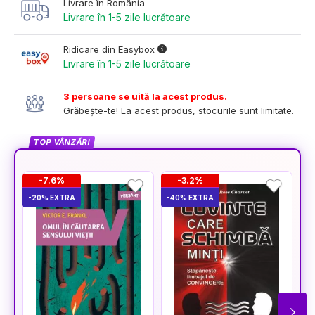
Livrare în România
Livrare în 1-5 zile lucrătoare
Ridicare din Easybox
Livrare în 1-5 zile lucrătoare
3 persoane se uită la acest produs.
Grăbește-te! La acest produs, stocurile sunt limitate.
TOP VÂNZĂRI
-7.6%
-3.2%
-20% EXTRA
-40% EXTRA
-3