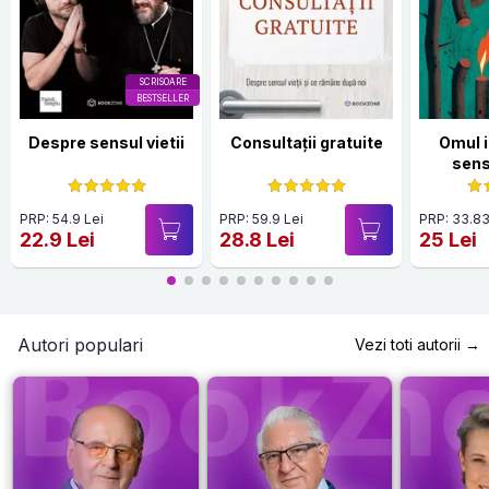
SCRISOARE
BESTSELLER
Despre sensul vietii
Consultații gratuite
Omul 
sensu
PRP: 54.9 Lei
PRP: 59.9 Lei
PRP: 33.83
22.9 Lei
28.8 Lei
25 Lei
Autori populari
Vezi toti autorii →