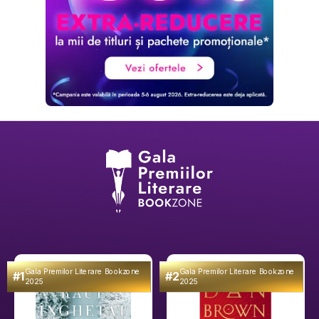
Gala Premilor Literare Bookzone
Gala Premilor Literare Bookzone
#1
#2
2025
2025