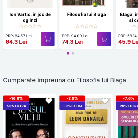
Ion Vartic. in joc de
Filosofia lui Blaga
Blaga, i
oglinzi
si 
PRP: 84.57 Lei
PRP: 94.09 Lei
PRP: 58.14
64.3 Lei
74.3 Lei
45.9 Le
Cumparate impreuna cu Filosofia lui Blaga
-16.6%
-3.8%
-7.6%
-50% EXTRA
-50% EXTRA
-20% EXTR