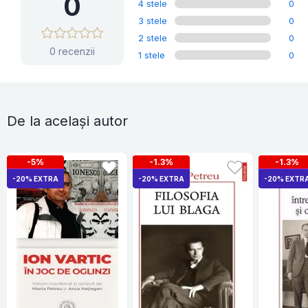
0
4 stele
0
3 stele
0
2 stele
0
0 recenzii
1 stele
0
De la același autor
-5%
-1.3%
-1.3%
-20% EXTRA
-20% EXTRA
-20% EXTR