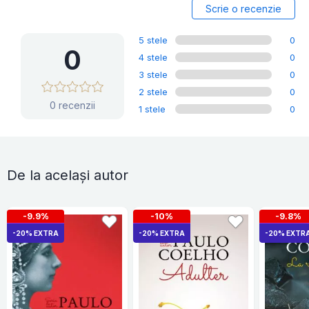
Scrie o recenzie
5 stele
0
0
4 stele
0
3 stele
0
2 stele
0
0 recenzii
1 stele
0
De la același autor
-9.9%
-10%
-9.8%
-20% EXTRA
-20% EXTRA
-20% EXTR