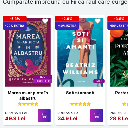
Cumparate impreuna cu Fii ca raul care curge
-5.3%
-2.9%
-3.8%
-20% EXTRA
-40% EXTRA
-50% EXTR
NOU
BESTSELLER
NOU
Marea m-ar picta în
Soti si amanti
Porto
albastru
PRP: 65.9 Lei
PRP: 59.9 Lei
PRP: 59.9 
49.9 Lei
34.9 Lei
28.8 Le