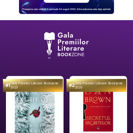
Gala Premilor Literare Bookzone
Gala Premilor Literare Bookzone
#1
#2
2025
2025