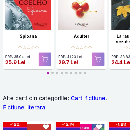
Spioana
Adulter
La rau
sezut 
PRP: 35.94 Lei
PRP: 41.23 Lei
PRP: 33.83
25.9 Lei
29.7 Lei
24.4 Le
Alte carti din categoriile:
Carti fictiune
,
Fictiune literara
-10%
-10.1%
-3.8%