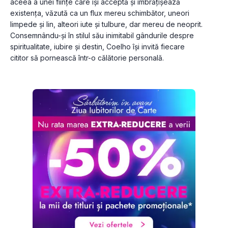
aceea a unei ființe care își acceptă și îmbrățișează 
existența, văzută ca un flux mereu schimbător, uneori 
limpede și lin, alteori iute și tulbure, dar mereu de neoprit. 
Consemnându-și în stilul său inimitabil gândurile despre 
spiritualitate, iubire și destin, Coelho își invită fiecare 
cititor să pornească într-o călătorie personală.