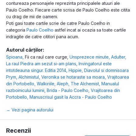
contureaza personajele reprezinta principalele atuuri ale
Paulo Coelho. Fiecare carte scrisa de Paulo Coelho este citita
cu drag de mii de oameni.
Poti gasi toate cartile scrie de catre Paulo Coelho in
categoria
Paulo Coelho
astfel incat ai ocazia sa toate cartile
indragite de catre cititori pana acum.
Autorul cărților:
Spioana
,
Fii ca raul care curge
,
Unsprezece minute
,
Adulter
,
La raul Piedra am sezut si-am plans
,
Invingatorul este
intotdeauna singur. Editia 2014
,
Hippie
,
Diavolul si domnisoara
Prym
,
Alchimistul
,
Veronika se hotaraste sa moara
,
Vrajitoarea
din Portobello
,
Walkiriile
,
Aleph
,
The Alchemist
,
Manualul
razboinicului luminii
,
Brida - Paulo Coelho
,
Vrajitoarea din
Portobello
,
Manuscrisul gasit la Accra - Paulo Coelho
→ Vezi pagina autorului
Recenzii