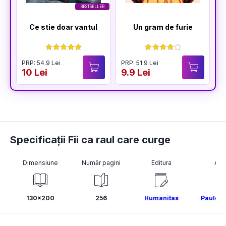
BESTSELLER
Ce stie doar vantul
Un gram de furie
PRP: 54.9 Lei
PRP: 51.9 Lei
P
10 Lei
9.9 Lei
1
Specificații Fii ca raul care curge
Dimensiune
Număr pagini
Editura
Aut
130x200
256
Humanitas
Paulo C