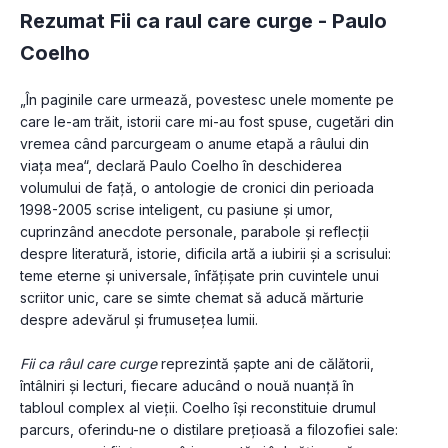
Rezumat Fii ca raul care curge -
Paulo
Coelho
„În paginile care urmează, povestesc unele momente pe 
care le-am trăit, istorii care mi-au fost spuse, cugetări din 
vremea când parcurgeam o anume etapă a râului din 
viața mea“, declară Paulo Coelho în deschiderea 
volumului de față, o antologie de cronici din perioada 
1998-2005 scrise inteligent, cu pasiune și umor, 
cuprinzând anecdote personale, parabole și reflecții 
despre literatură, istorie, dificila artă a iubirii și a scrisului: 
teme eterne și universale, înfățișate prin cuvintele unui 
scriitor unic, care se simte chemat să aducă mărturie 
despre adevărul și frumusețea lumii.
Fii ca râul care curge
 reprezintă șapte ani de călătorii, 
întâlniri și lecturi, fiecare aducând o nouă nuanță în 
tabloul complex al vieții. Coelho își reconstituie drumul 
parcurs, oferindu-ne o distilare prețioasă a filozofiei sale: 