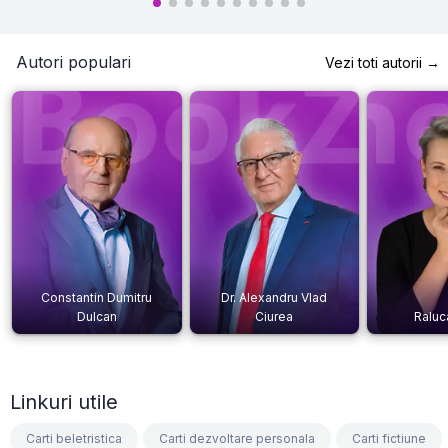
Autori populari
Vezi toti autorii →
Constantin Dumitru
Dr. Alexandru Vlad
Dulcan
Ciurea
Raluc
Linkuri utile
Carti beletristica
Carti dezvoltare personala
Carti fictiune