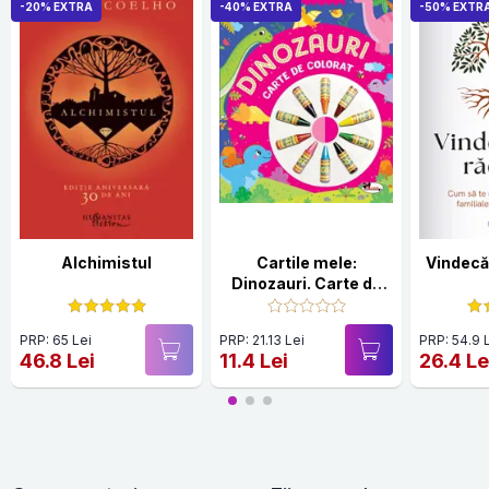
-20% EXTRA
-40% EXTRA
-50% EXTR
Alchimistul
Cartile mele:
Vindecă-
Dinozauri. Carte de
colorat
PRP: 65 Lei
PRP: 21.13 Lei
PRP: 54.9 
46.8 Lei
11.4 Lei
26.4 Le