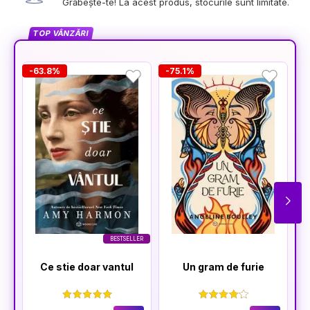
Grăbește-te! La acest produs, stocurile sunt limitate.
TOP VÂNZĂRI
-63.8%
-75.1%
-
BESTSELLER
Ce stie doar vantul
Un gram de furie