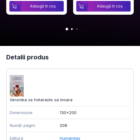
Adaugă în coș
Adaugă în coș
Detalii produs
Veronika se hotaraste sa moara
Dimensiune
130x200
Număr pagini
208
Editura
Humanitas