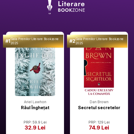
Gala Premilor Literare Bookzone
Gala Premilor Literare Bookzone
#1
#2
2025
2025
Ariel Lawhon
Dan Brown
Râul Înghețat
Secretul secretelor
PRP: 59.9 Lei
PRP: 129 Lei
32.9 Lei
74.9 Lei