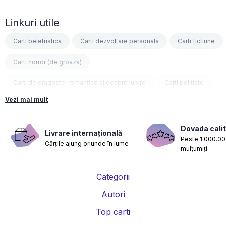
Linkuri utile
Carti beletristica
Carti dezvoltare personala
Carti fictiune
Carti horror (de groaza)
Carti de dragoste, romantice si despre iubire
Carti politiste
Vezi mai mult
Carti fantasy
Carti psihologice
Carti nutritie, sanatate si de slabit
Carti diete
Dovada calit
Livrare internațională
Peste 1.000.000
Cărțile ajung oriunde în lume
Carti despre sarcina si nastere
Carti educatie financiara
mulțumiți
Carti management si leadership
Carti marketing si vanzari
Categorii
Carti de istorie
Carti pentru copii
Carti Parintele Necula
Autori
Carti Dr. Alexandru Ciurea
Carti Parintele Vasile Ioana
Top carti