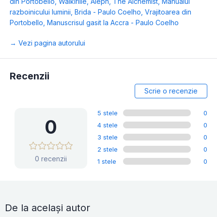
din Portobello
,
Walkiriile
,
Aleph
,
The Alchemist
,
Manualul
razboinicului luminii
,
Brida - Paulo Coelho
,
Vrajitoarea din
Portobello
,
Manuscrisul gasit la Accra - Paulo Coelho
→ Vezi pagina autorului
Recenzii
Scrie o recenzie
5 stele
0
0
4 stele
0
3 stele
0
2 stele
0
0 recenzii
1 stele
0
De la același autor