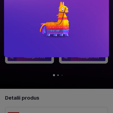
Ariel Lawhon
Dan Brown
Râul Înghețat
Secretul secretelor
PRP: 59.9 Lei
PRP: 129 Lei
49.9 Lei
94.9 Lei
Adaugă în coș
Adaugă în coș
Detalii produs