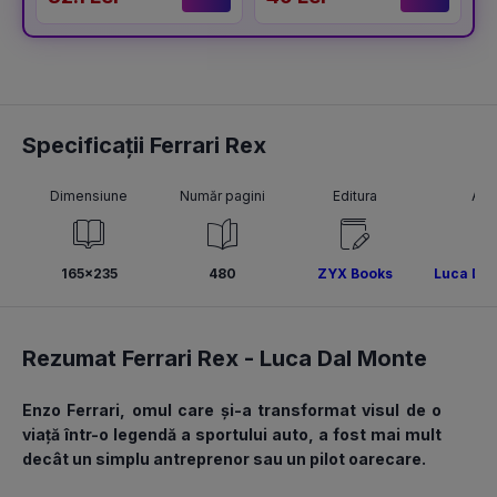
Specificații Ferrari Rex
Dimensiune
Număr pagini
Editura
Aut
165x235
480
ZYX Books
Luca Dal
Rezumat Ferrari Rex -
Luca Dal Monte
Enzo Ferrari, omul care și-a transformat visul de o 
viață într-o legendă a sportului auto, a fost mai mult 
decât un simplu antreprenor sau un pilot oarecare.