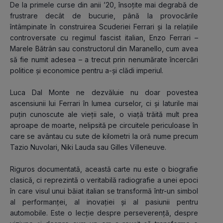
De la primele curse din anii ʼ20, însoțite mai degrabă de 
frustrare decât de bucurie, până la provocările 
întâmpinate în construirea Scuderiei Ferrari și la relațiile 
controversate cu regimul fascist italian, Enzo Ferrari – 
Marele Bătrân sau constructorul din Maranello, cum avea 
să fie numit adesea – a trecut prin nenumărate încercări 
politice și economice pentru a-și clădi imperiul.
Luca Dal Monte ne dezvăluie nu doar povestea 
ascensiunii lui Ferrari în lumea curselor, ci și laturile mai 
puțin cunoscute ale vieții sale, o viață trăită mult prea 
aproape de moarte, nelipsită pe circuitele periculoase în 
care se avântau cu sute de kilometri la oră nume precum 
Tazio Nuvolari, Niki Lauda sau Gilles Villeneuve.
Riguros documentată, această carte nu este o biografie 
clasică, ci reprezintă o veritabilă radiografie a unei epoci 
în care visul unui băiat italian se transformă într-un simbol 
al performanței, al inovației și al pasiunii pentru 
automobile. Este o lecție despre perseverență, despre 