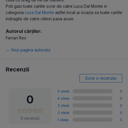
Poti gasi toate cartile scrie de catre Luca Dal Monte in
categoria
Luca Dal Monte
astfel incat ai ocazia sa toate cartile
indragite de catre cititori pana acum.
Autorul cărților:
Ferrari Rex
→ Vezi pagina autorului
Recenzii
Scrie o recenzie
5 stele
0
0
4 stele
0
3 stele
0
2 stele
0
0 recenzii
1 stele
0