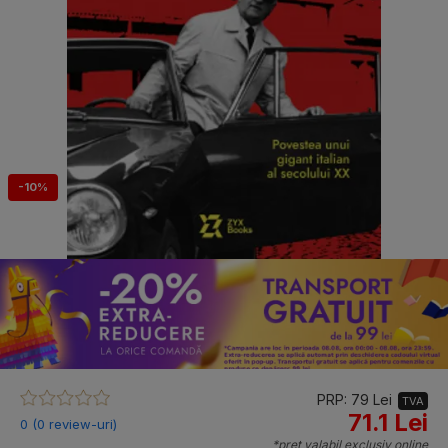
-10%
PRP: 79 Lei
TVA
71.1 Lei
0 (0 review-uri)
*preț valabil exclusiv online