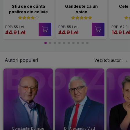
Știu de ce cântă
Gandeste ca un
Cele
pasărea din colivie
spion
PRP: 55 Lei
PRP: 55 Lei
PRP: 62.9 
44.9 Lei
44.9 Lei
14.9 Le
Autori populari
Vezi toti autorii →
Constantin Dumitru
Dr. Alexandru Vlad