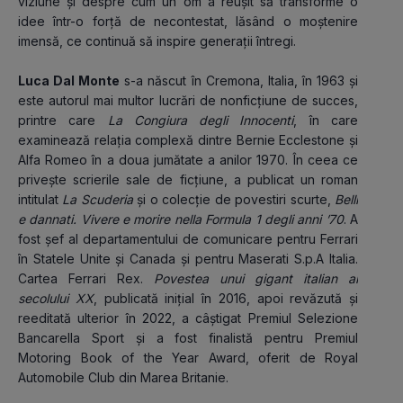
viziune și despre cum un om a reușit să transforme o 
idee într-o forță de necontestat, lăsând o moștenire 
imensă, ce continuă să inspire generații întregi.
Luca Dal Monte
 s-a născut în Cremona, Italia, în 1963 și 
este autorul mai multor lucrări de nonficțiune de succes, 
printre care 
La Congiura degli Innocenti
, în care 
examinează relația complexă dintre Bernie Ecclestone și 
Alfa Romeo în a doua jumătate a anilor 1970. În ceea ce 
privește scrierile sale de ficțiune, a publicat un roman 
intitulat 
La Scuderia
 și o colecție de povestiri scurte, 
Belli 
e dannati. Vivere e morire nella Formula 1 degli anni ʼ70
. A 
fost șef al departamentului de comunicare pentru Ferrari 
în Statele Unite și Canada și pentru Maserati S.p.A Italia. 
Cartea Ferrari Rex. 
Povestea unui gigant italian al 
secolului XX
, publicată inițial în 2016, apoi revăzută și 
reeditată ulterior în 2022, a câștigat Premiul Selezione 
Bancarella Sport și a fost finalistă pentru Premiul 
Motoring Book of the Year Award, oferit de Royal 
Automobile Club din Marea Britanie.