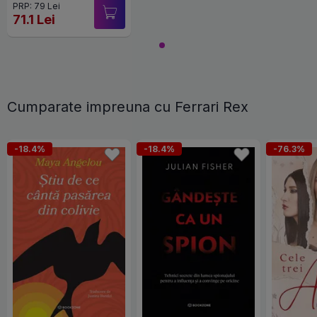
PRP: 79 Lei
71.1 Lei
Cumparate impreuna cu Ferrari Rex
-18.4%
-18.4%
-76.3%