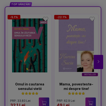
TOP VÂNZĂRI
-5.1%
-22.1%
-
BESTSELLER
Omul in cautarea
Mama, povesteste-
sensului vietii
mi despre tine!
PRP: 33.83 Lei
PRP: 62.9 Lei
P
32.1 Lei
49 Lei
3