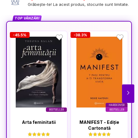
Grăbește-te! La acest produs, stocurile sunt limitate.
TOP VÂNZĂRI
-45.5%
-38.3%
-
HARDCOVER
BESTSELLER
BESTSELLER
Arta feminitatii
MANIFEST - Ediție
Cartonată