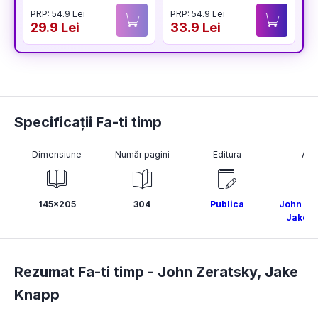
PRP: 54.9 Lei
PRP: 54.9 Lei
P
29.9 Lei
33.9 Lei
3
Specificații Fa-ti timp
Dimensiune
Număr pagini
Editura
Aut
145x205
304
Publica
John Ze
Jake K
Rezumat Fa-ti timp -
John Zeratsky
,
Jake
Knapp