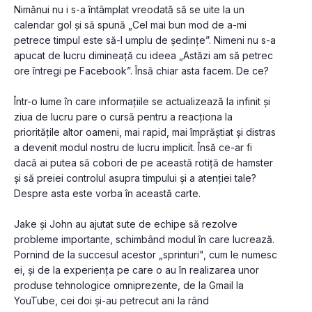
Nimănui nu i s-a întâmplat vreodată să se uite la un 
calendar gol și să spună „Cel mai bun mod de a-mi 
petrece timpul este să-l umplu de ședințe”. Nimeni nu s-a 
apucat de lucru dimineață cu ideea „Astăzi am să petrec 
ore întregi pe Facebook”. Însă chiar asta facem. De ce?
Într-o lume în care informațiile se actualizează la infinit și 
ziua de lucru pare o cursă pentru a reacționa la 
prioritățile altor oameni, mai rapid, mai împrăștiat și distras 
a devenit modul nostru de lucru implicit. Însă ce-ar fi 
dacă ai putea să cobori de pe această rotiță de hamster 
și să preiei controlul asupra timpului și a atenției tale? 
Despre asta este vorba în această carte.
Jake și John au ajutat sute de echipe să rezolve 
probleme importante, schimbând modul în care lucrează. 
Pornind de la succesul acestor „sprinturi", cum le numesc 
ei, și de la experiența pe care o au în realizarea unor 
produse tehnologice omniprezente, de la Gmail la 
YouTube, cei doi și-au petrecut ani la rând 