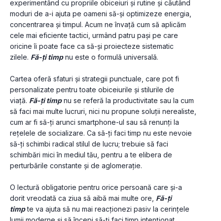
experimentând cu propriile obiceiuri și rutine și căutând 
moduri de a-i ajuta pe oameni să-și optimizeze energia, 
concentrarea și timpul. Acum ne învață cum să aplicăm 
cele mai eficiente tactici, urmând patru pași pe care 
oricine îi poate face ca să-și proiecteze sistematic 
zilele. 
Fă-ți timp
 nu este o formulă universală.
Cartea oferă sfaturi și strategii punctuale, care pot fi 
personalizate pentru toate obiceiurile și stilurile de 
viață. 
Fă-ți timp
 nu se referă la productivitate sau la cum 
să faci mai multe lucruri, nici nu propune soluții nerealiste, 
cum ar fi să-ți arunci smartphone-ul sau să renunți la 
rețelele de socializare. Ca să-ți faci timp nu este nevoie 
să-ți schimbi radical stilul de lucru; trebuie să faci 
schimbări mici în mediul tău, pentru a te elibera de 
perturbările constante și de aglomerație.
O lectură obligatorie pentru orice persoană care și-a 
dorit vreodată ca ziua să aibă mai multe ore, 
Fă-ți 
timp
 te va ajuta să nu mai reacționezi pasiv la cerințele 
lumii moderne și să începi să-ți faci timp intenționat 