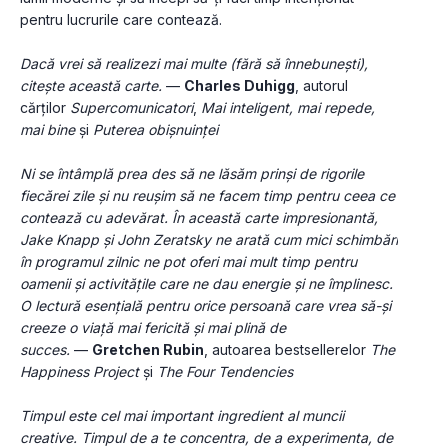
pentru lucrurile care contează.
Dacă vrei să realizezi mai multe (fără să înnebunești), 
citește această carte.
 — 
Charles Duhigg
, autorul 
cărților 
Supercomunicatori
, 
Mai inteligent, mai repede, 
mai bine
 și 
Puterea obișnuinței
Ni se întâmplă prea des să ne lăsăm prinși de rigorile 
fiecărei zile și nu reușim să ne facem timp pentru ceea ce 
contează cu adevărat. În această carte impresionantă, 
Jake Knapp și John Zeratsky ne arată cum mici schimbări 
în programul zilnic ne pot oferi mai mult timp pentru 
oamenii și activitățile care ne dau energie și ne împlinesc. 
O lectură esențială pentru orice persoană care vrea să-și 
creeze o viață mai fericită și mai plină de 
succes.
 — 
Gretchen Rubin
, autoarea bestsellerelor 
The 
Happiness Project
 și 
The Four Tendencies
Timpul este cel mai important ingredient al muncii 
creative. Timpul de a te concentra, de a experimenta, de 