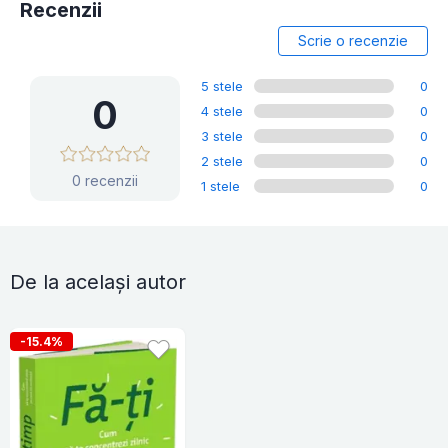
Recenzii
Scrie o recenzie
5 stele
0
0
4 stele
0
3 stele
0
2 stele
0
0 recenzii
1 stele
0
De la același autor
-15.4%