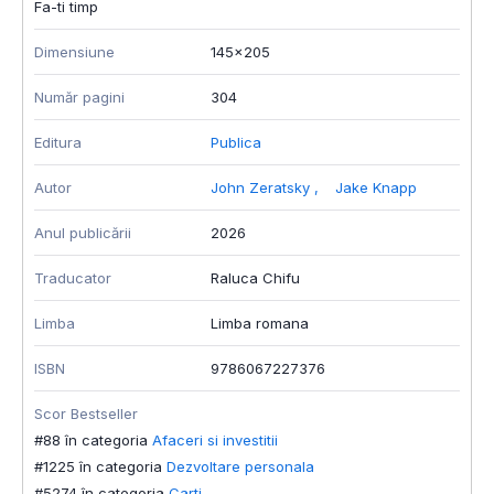
Fa-ti timp
Dimensiune
145x205
Număr pagini
304
Editura
Publica
Autor
John Zeratsky
,
Jake Knapp
Anul publicării
2026
Traducator
Raluca Chifu
Limba
Limba romana
ISBN
9786067227376
Scor Bestseller
#88 în categoria
Afaceri si investitii
#1225 în categoria
Dezvoltare personala
#5274 în categoria
Carti