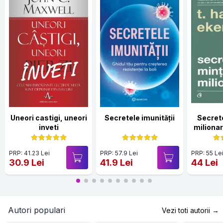
Uneori castigi, uneori
Secretele imunității
Secrete
inveti
milionar.
PRP: 41.23 Lei
PRP: 57.9 Lei
PRP: 55 Le
30.9 Lei
41.9 Lei
44 Lei
Autori populari
Vezi toti autorii →