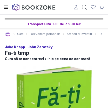
Transport GRATUIT de la 200 lei!
Carti
Dezvoltare personala
Afaceri si investitii
Fa-ti 
Jake Knapp
John Zeratsky
Fa-ti timp
Cum să te concentrezi zilnic pe ceea ce contează