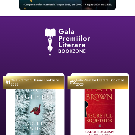
Gala Premilor Literare Bookzone
Gala Premilor Literare Bookzone
#1
#2
2025
2025