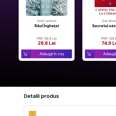
Ariel Lawhon
Dan Bro
Râul Înghețat
Secretul sec
PRP: 59.9 Lei
PRP: 129 
28.8 Lei
74.9 L
Adaugă în coș
Adaugă
Detalii produs