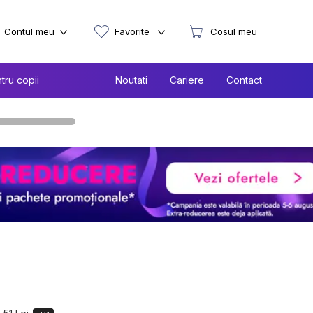
Contul meu
Favorite
Cosul meu
tru copii
Noutati
Cariere
Contact