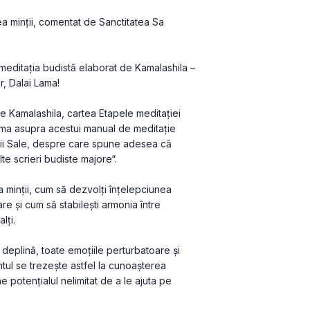
ea minții, comentat de Sanctitatea Sa 
editația budistă elaborat de Kamalashila – 
r, Dalai Lama!
Kamalashila, cartea Etapele meditației 
ama asupra acestui manual de meditație 
ății Sale, despre care spune adesea că 
te scrieri budiste majore“.
 minții, cum să dezvolți înțelepciunea 
 și cum să stabilești armonia între 
lți.
deplină, toate emoțiile perturbatoare și 
tul se trezește astfel la cunoașterea 
ne potențialul nelimitat de a le ajuta pe 