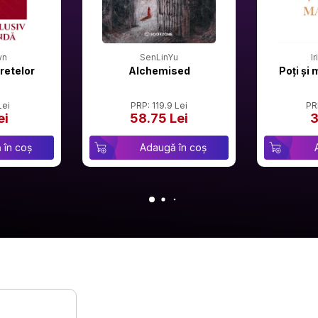
wn
SenLinYu
I
retelor
Alchemised
Poți și 
Lei
PRP: 119.9 Lei
PR
ei
58.75 Lei
3
 în coș
Adaugă în coș