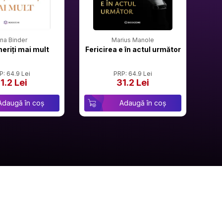
rina Binder
Marius Manole
meriți mai mult
Fericirea e în actul următor
P: 64.9 Lei
PRP: 64.9 Lei
1.2 Lei
31.2 Lei
Adaugă în coș
Adaugă în coș