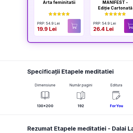
Arta feminitatii
MANIFEST -
Ediție Cartonată
PRP: 54.9 Lei
PRP: 54.9 Lei
19.9 Lei
26.4 Lei
Specificații Etapele meditatiei
Dimensiune
Număr pagini
Editura
130x200
192
ForYou
Rezumat Etapele meditatiei -
Dalai 