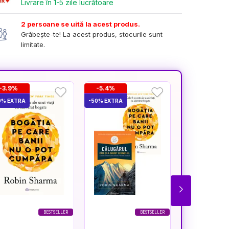
Livrare în 1-5 zile lucrătoare
2 persoane se uită la acest produs.
Grăbește-te! La acest produs, stocurile sunt
limitate.
-3.9%
-5.4%
-3.5%
0% EXTRA
-50% EXTRA
-50% EXTRA
BESTSELLER
BESTSELLER