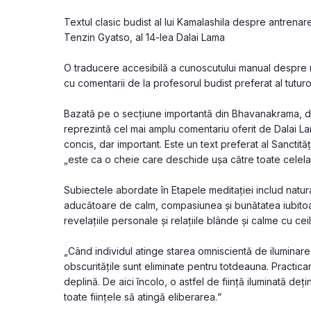
Textul clasic budist al lui Kamalashila despre antrenar
Tenzin Gyatso, al 14-lea Dalai Lama
O traducere accesibilă a cunoscutului manual despre m
cu comentarii de la profesorul budist preferat al tuturo
Bazată pe o secțiune importantă din Bhavanakrama, de 
reprezintă cel mai amplu comentariu oferit de Dalai L
concis, dar important. Este un text preferat al Sanctit
„este ca o cheie care deschide ușa către toate celelal
Subiectele abordate în Etapele meditației includ natura
aducătoare de calm, compasiunea și bunătatea iubitoare
revelațiile personale și relațiile blânde și calme cu ceila
„Când individul atinge starea omniscientă de iluminare 
obscuritățile sunt eliminate pentru totdeauna. Practican
deplină. De aici încolo, o astfel de ființă iluminată deți
toate ființele să atingă eliberarea.“