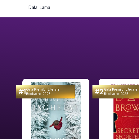
Dalai Lama
#1
#2
Gala Premilor Literare
Gala Premilor Literare
Bookzone 2025
Bookzone 2025