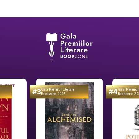
#3
#4
Gala Premilor Literare
Gala Premilor
Bookzone 2025
Bookzone 20