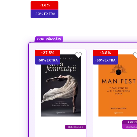
-1.6%
-40% EXTRA
TOP VÂNZĂRI
-27.5%
-3.8%
-50% EXTRA
-50% EXTRA
HARDCO
BESTSELLER
BESTSEL