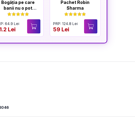
Bogăția pe care
Pachet Robin
Efectul
banii nu o pot
Sharma
cumpăra
P: 64.9 Lei
PRP: 124.8 Lei
PRP: 59.9 Lei
1.2 Lei
59 Lei
28.9 Lei
8046