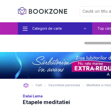
Categorii de carte
Top căr
Carti
Dezvoltare personala
Meditatie si min
Dalai Lama
Etapele meditatiei