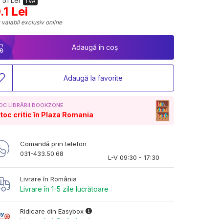
 51 Lei
TVA
.1 Lei
 valabil exclusiv online
Adaugă în coș
Adaugă la favorite
OC LIBRĂRII BOOKZONE
toc critic în Plaza Romania
Comandă prin telefon
031-433.50.68
L-V 09:30 - 17:30
Livrare în România
Livrare în 1-5 zile lucrătoare
Ridicare din Easybox