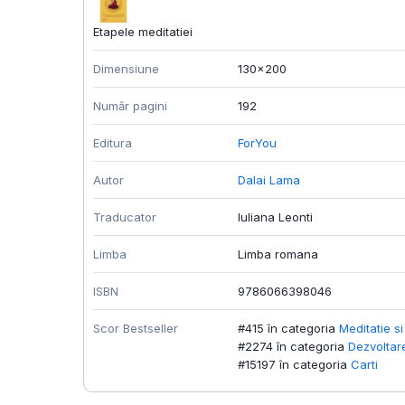
Etapele meditatiei
Dimensiune
130x200
Număr pagini
192
Editura
ForYou
Autor
Dalai Lama
Traducator
Iuliana Leonti
Limba
Limba romana
ISBN
9786066398046
Scor Bestseller
#415 în categoria
Meditatie s
#2274 în categoria
Dezvoltar
#15197 în categoria
Carti