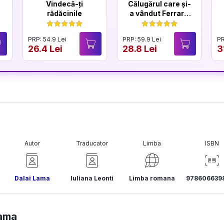
Vindecă-ți
Călugărul care și-
rădăcinile
a vândut Ferrari-
ul
PRP: 54.9 Lei
PRP: 59.9 Lei
PR
26.4 Lei
28.8 Lei
3
Autor
Traducator
Limba
ISBN
Dalai Lama
Iuliana Leonti
Limba romana
978606639
Lama