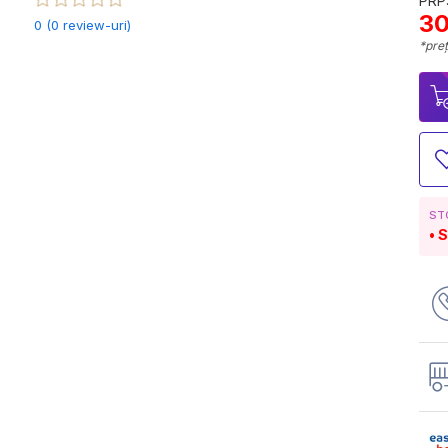
PRP:
30
0 (0 review-uri)
*preț
ST
S