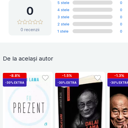
5 stele
0
0
4 stele
0
3 stele
0
2 stele
0
0 recenzii
1 stele
0
De la același autor
-8.8%
-1.5%
-1.3%
-30% EXTRA
-30% EXTRA
-30% EXTR