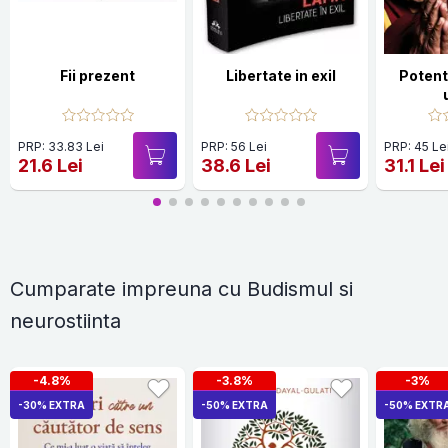
Fii prezent
Libertate in exil
Potent
PRP: 33.83 Lei
PRP: 56 Lei
PRP: 45 Le
21.6 Lei
38.6 Lei
31.1 Lei
Cumparate impreuna cu Budismul si
neurostiinta
-4.8%
-3.8%
-3%
-30% EXTRA
-50% EXTRA
-50% EXTR