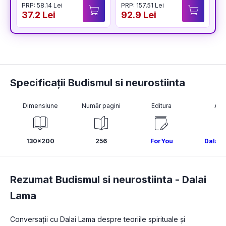
PRP: 58.14 Lei
PRP: 157.51 Lei
P
37.2 Lei
92.9 Lei
4
Specificații Budismul si neurostiinta
Dimensiune
Număr pagini
Editura
Aut
130x200
256
ForYou
Dalai 
Rezumat Budismul si neurostiinta -
Dalai
Lama
Conversații cu Dalai Lama despre teoriile spirituale și 