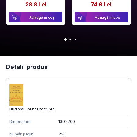
28.8 Lei
74.9 Lei
Adaugă în coș
Adaugă în coș
Detalii produs
Budismul si neurostiinta
Dimensiune
130x200
Număr pagini
256