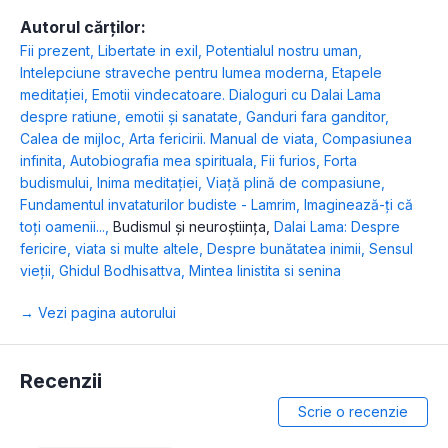
Autorul cărților:
Fii prezent
,
Libertate in exil
,
Potentialul nostru uman
,
Intelepciune straveche pentru lumea moderna
,
Etapele
meditației
,
Emotii vindecatoare. Dialoguri cu Dalai Lama
despre ratiune, emotii şi sanatate
,
Ganduri fara ganditor
,
Calea de mijloc
,
Arta fericirii. Manual de viata
,
Compasiunea
infinita
,
Autobiografia mea spirituala
,
Fii furios
,
Forta
budismului
,
Inima meditației
,
Viață plină de compasiune
,
Fundamentul invataturilor budiste - Lamrim
,
Imaginează-ți că
toți oamenii...
,
Budismul și neuroștiința
,
Dalai Lama: Despre
fericire, viata si multe altele
,
Despre bunătatea inimii
,
Sensul
vieții
,
Ghidul Bodhisattva
,
Mintea linistita si senina
→ Vezi pagina autorului
Recenzii
Scrie o recenzie