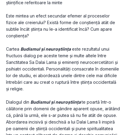
științifice referitoare la minte
Este mintea un efect secundar efemer al proceselor 
fizice ale creierului? Există forme de conștiență atât de 
subtile încât știința nu le-a identificat încă? Cum apare 
conștiența?
Cartea 
Budismul și neuroștiința
 este rezultatul unui 
fructuos dialog pe aceste teme și multe altele între 
Sanctitatea Sa Dalai Lama și eminenți neurocercetători și 
psihiatri occidentali. Personalități consacrate în domeniile 
lor de studiu, ei abordează unele dintre cele mai dificile 
întrebări care au creat o ruptură între știința occidentală 
și religie.
Dialogul din 
Budismul și neuroștiința 
te poartă într-o 
călătorie prin domenii de gândire aparent opuse, arătând 
că, până la urmă, ele s-ar putea să nu fie atât de opuse. 
Abordarea incisivă și deschisă a lui Dalai Lama îi inspiră 
pe oamenii de știință occidentali și pune spiritualitatea 