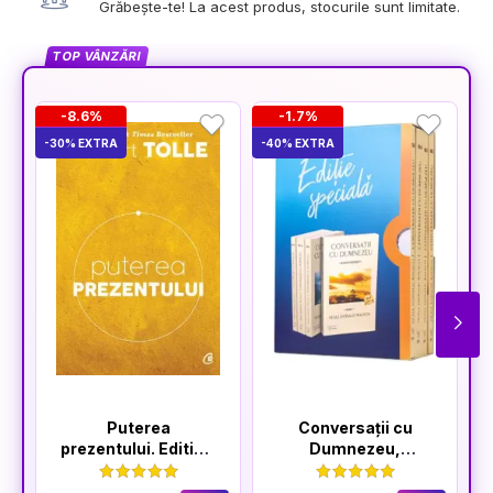
Grăbește-te! La acest produs, stocurile sunt limitate.
TOP VÂNZĂRI
-8.6%
-1.7%
-30% EXTRA
-40% EXTRA
-5
Puterea
Conversații cu
prezentului. Editia a
Dumnezeu,
VI-a
volumele I-IV