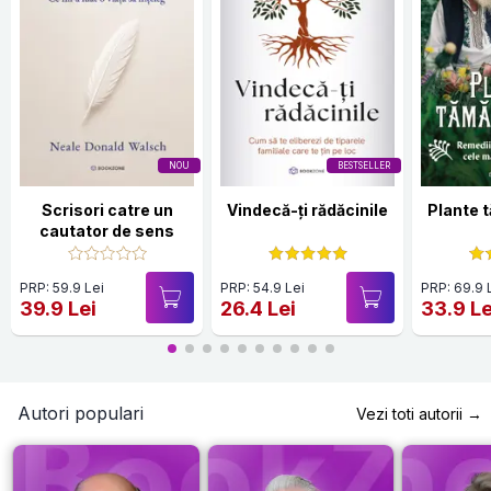
NOU
BESTSELLER
Scrisori catre un
Vindecă-ți rădăcinile
Plante 
cautator de sens
PRP: 59.9 Lei
PRP: 54.9 Lei
PRP: 69.9 
39.9 Lei
26.4 Lei
33.9 Le
Autori populari
Vezi toti autorii →