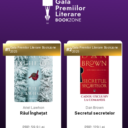
Gala Premilor Literare Bookzone
Gala Premilor Literare Bookzone
#1
#2
2025
2025
Ariel Lawhon
Dan Brown
Râul Înghețat
Secretul secretelor
PRP: 59.9 Lei
PRP: 129 Lei