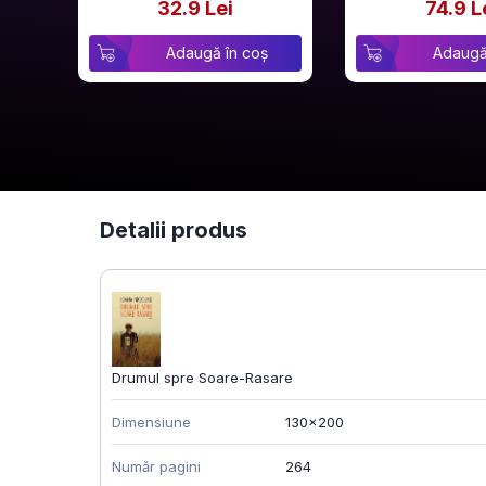
32.9 Lei
74.9 L
Adaugă în coș
Adaugă
Detalii produs
Drumul spre Soare-Rasare
Dimensiune
130x200
Număr pagini
264