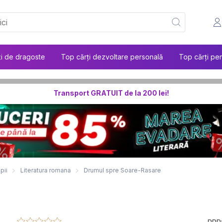
ți de dragoste
Top cărți dezvoltare personală
Top cărți pen
Transport GRATUIT de la 200 lei!
pii
Literatura romana
Drumul spre Soare-Rasare