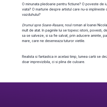
O minunata pledoarie pentru fictiune? O poveste de iub
viata? O marturie despre artistul care nu-si implineste d
vazduhului?
Drumul spre Soare-Rasare
, noul roman al Ioanei Nicola
mult de atat. In paginile lui se topesc istorii, povesti, d
sa se salveze, si sa fie salvat, prin aducere aminte, pan
mare, care ne deseneaza tuturor vietile.
Realista si fantastica in acelasi timp, lumea cartii se de
doar imprevizibila, ci si plina de culoare.