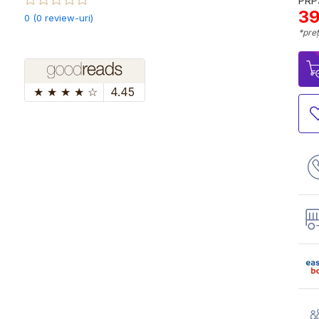
PRP:
39
0 (0 review-uri)
*preț
★
★
★
★
☆
4.45