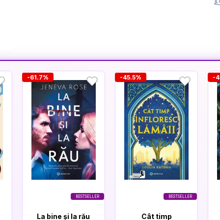
-61.7%
-45.5%
-4
BESTSELLER
BESTSELLER
La bine și la rău
Cât timp