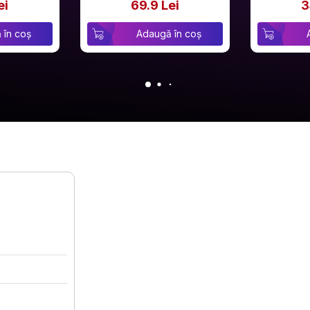
ei
69.9 Lei
3
 în coș
Adaugă în coș