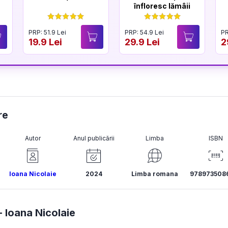
înfloresc lămâii
PRP: 51.9 Lei
PRP: 54.9 Lei
PR
19.9 Lei
29.9 Lei
2
re
Autor
Anul publicării
Limba
ISBN
Ioana Nicolaie
2024
Limba romana
978973508
-
Ioana Nicolaie