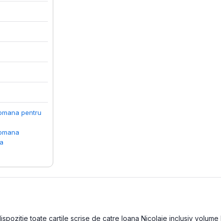
romana pentru
romana
ca
pozitie toate cartile scrise de catre Ioana Nicolaie inclusiv volume la