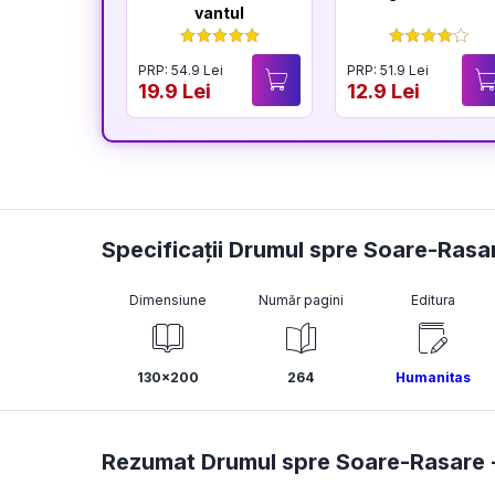
vantul
PRP: 54.9 Lei
PRP: 51.9 Lei
19.9 Lei
12.9 Lei
Specificații Drumul spre Soare-Rasa
Dimensiune
Număr pagini
Editura
130x200
264
Humanitas
Rezumat Drumul spre Soare-Rasare 