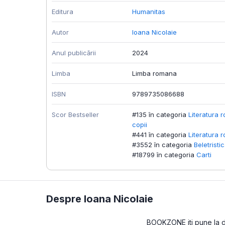
Editura
Humanitas
Autor
Ioana Nicolaie
Anul publicării
2024
Limba
Limba romana
ISBN
9789735086688
Scor Bestseller
#135 în categoria
Literatura 
copii
#441 în categoria
Literatura 
#3552 în categoria
Beletristi
#18799 în categoria
Carti
Despre Ioana Nicolaie
BOOKZONE iti pune la dis