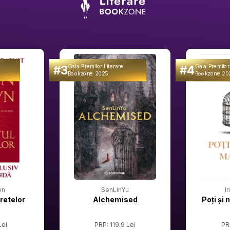
#3
#4
Gala Premilor Literare
Gala Premilor
Bookzone 2025
Bookzone 20
wn
SenLinYu
I
retelor
Alchemised
Poți și 
Lei
PRP: 119.9 Lei
PR