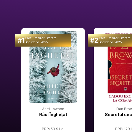
#1
#2
Gala Premilor Literare
Gala Premilor Literare
Bookzone 2025
Bookzone 2025
Ariel Lawhon
Dan Bro
Râul Înghețat
Secretul sec
PRP: 59.9 Lei
PRP: 129 