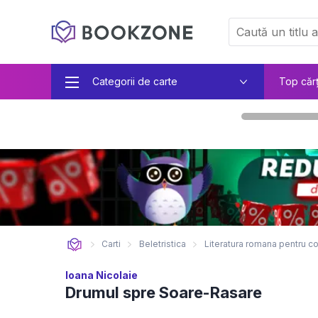
Categorii de carte
Top căr
Carti
Beletristica
Literatura romana pentru co
Ioana Nicolaie
Drumul spre Soare-Rasare