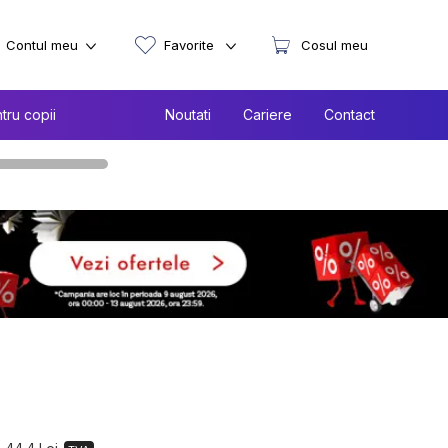
Contul meu
Favorite
Cosul meu
tru copii
Noutati
Cariere
Contact