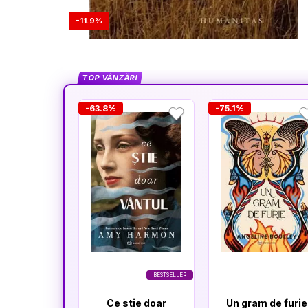
-11.9%
TOP VÂNZĂRI
-63.8%
-75.1%
BESTSELLER
Ce stie doar
Un gram de furie