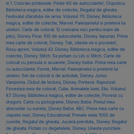
in 1. Coloram printesele. Peste 60 de autocolante!
,
Clopotica.
Biblioteca magica, editie de colectie
,
Regatul de gheata.
Festivalul sfarsitului de iarna. Volumul 70. Disney. Biblioteca
magica, editie de colectie
,
Marvel. Paienjenelul si prietenii lui
uimitori. Carte de colorat. 12 creioane mici pentru maini de
pitici
,
Disney Pixar. 100 de autocolante
,
Disney. Iepurasi. Prima
mea carte de colorat
,
Disney. Tati, citeste-mi o poveste!
,
Rosu-aprins. Volumul 43. Disney. Biblioteca magica, editie de
colectie
,
Disney. Stitch. Sa pictam cu Lilo si Stitch. Carte de
colorat cu pensula si acuarele
,
Disney bebe. Prima mea carte
cu autocolante. Forme
,
Marvel. Paienjenelul si prietenii lui
uimitori. Set de colorat si de activitati
,
Disney Junior.
Vampirina. Clubul de lectura
,
Disney. Printese. Rapunzel.
Povestea mea de colorat
,
Cutie. Animalele lumii
,
Elio. Volumul
87. Disney. Biblioteca magica, editie de colectie
,
Povesti cu
dragoni. Carte cu pictograme
,
Disney Bebe. Primul meu
abecedar cu sunete
,
Disney Bebe. ABC. Prima mea carte cu
clapete mari
,
Disney Educational. Primele mele 1000 de
cuvinte
,
Regatul de gheata. Jucaria pierduta.
,
Disney. Regatul
de gheata. Pictam cu degetelele
,
Disney. Uneste punctele.