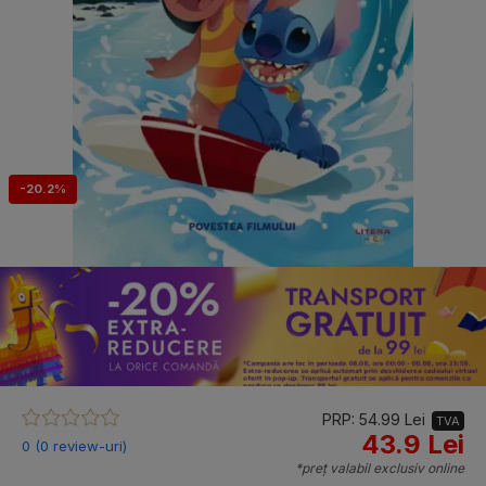
-20.2%
PRP: 54.99 Lei
TVA
43.9 Lei
0 (0 review-uri)
*preț valabil exclusiv online