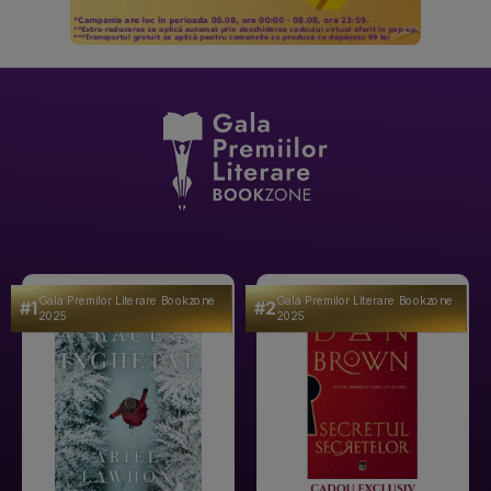
Gala Premilor Literare Bookzone
Gala Premilor Literare Bookzone
#1
#2
2025
2025