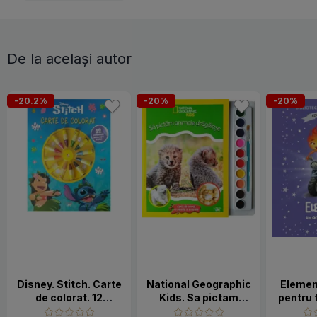
De la același autor
-20.2%
-20%
-20%
Disney. Stitch. Carte
National Geographic
Elemen
de colorat. 12
Kids. Sa pictam
pentru 
creioane mici pentru
animale dragalase
44.