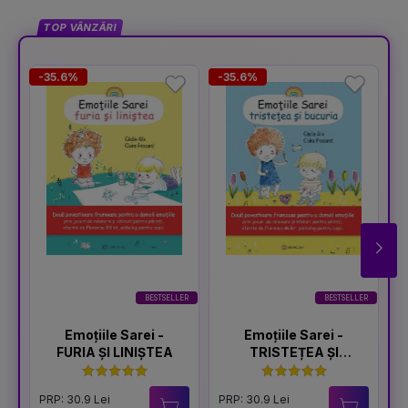
TOP VÂNZĂRI
-35.6%
-35.6%
-
BESTSELLER
BESTSELLER
Emoțiile Sarei -
Emoțiile Sarei -
FURIA ȘI LINIȘTEA
TRISTEȚEA ȘI
BUCURIA
PRP: 30.9 Lei
PRP: 30.9 Lei
P