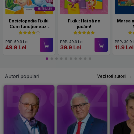
BESTSELLER
Enciclopedia Fixiki.
Fixiki: Hai să ne
Marea a
Cum funcționează
jucăm!
lucrurile
PRP: 59.9 Lei
PRP: 49.9 Lei
PRP: 30.9 
49.9 Lei
39.9 Lei
11.9 Lei
Autori populari
Vezi toti autorii →