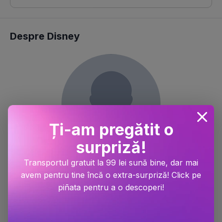
Despre Disney
Ți-am pregătit o
surpriză!
BOOKZONE iti pune la dispozitie toate cartile scrise de catre
Transportul gratuit la 99 lei sună bine, dar mai
Disney inclusiv volume lansate in exclusivitate, carti in limba
avem pentru tine încă o extra-surpriză! Click pe
engleza si noutati. Disney se bucura de un succes rasunator
piñata pentru a o descoperi!
la nivelul international, cu zeci de mii de exemplare vandute
din fiecare carte. Felul in care scrie si contureaza personajele
reprezinta principalele atuuri ale Disney. Fiecare carte scrisa