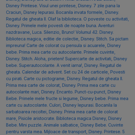
Disney Printese. Visul unei printese
,
Disney. 7 zile pana la
Craciun
,
Disney Iepurasi. Bocanila invata formele
,
Disney.
Regatul de gheata II. Olaf la biblioteca. O poveste cu activitati
,
Disney. Primele mele povesti de noapte buna. Aventuri
nazdravane
,
Luca. Silenzio, Bruno! Volumul 42. Disney.
Biblioteca magica, editie de colectie
,
Disney. Stitch. Sa pictam
impreuna! Carte de colorat cu pensula si acuarele
,
Disney
bebe. Prima mea carte cu autocolante. Primele cuvinte
,
Disney. Stitch. Aloha, prieteni! Supercarte de activitati
,
Disney
bebe. Superautocolante. A venit iarna!
,
Disney. Regatul de
gheata. Calendar de advent. Set cu 24 de carticele
,
Povesti
cu pirati. Carte cu pictograme
,
Disney. Regatul de gheata II.
Prima mea carte de colorat
,
Disney. Prima mea carte cu
autocolante mari
,
Disney. Encanto. Punct-cu-punct
,
Disney
Bebe. Primele mele fructe si legume
,
Disney bebe. Prima mea
carte cu autocolante. Culori
,
Disney Iepurasi. Bocanila la
sarbatoarea recoltei
,
Disney. Prima mea carte de colorat
mare
,
Pisicile aristocrate. Biblioteca magica Disney
,
Disney
Bebe. Mini puzzle. Animale salbatice
,
Disney Bebe. Cuvinte
pentru varsta mea. Mijloace de transport
,
Disney. Printese. 5