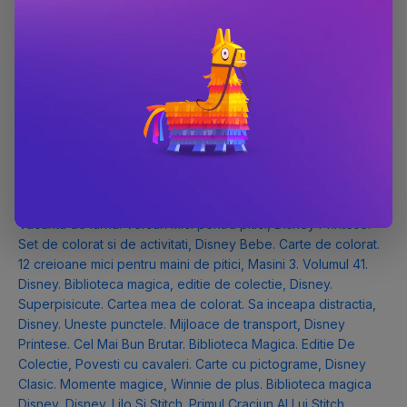
de Disney este citita cu drag de mii de oameni.
Poti gasi toate cartile scrie de catre Disney in categoria
Disney
astfel incat ai ocazia sa toate cartile indragite de catre
cititori pana acum.
Autorul cărților:
Cutie. Disney Bebe. Primele mele povesti (8 carticele)
,
Dorinta. Povestea filmului
,
Mickey. O excursie cu cortul
,
Disney bebe. Prima mea carte cu autocolante. Primele
activitati
,
Disney. Regatul De Gheata II. Unele Lucruri Nu Se
Schimba Niciodata. Biblioteca Magica. Editie De Colectie
,
Vacanta de iarna. Versuri mici pentru pitici
,
Disney Printese.
Set de colorat si de activitati
,
Disney Bebe. Carte de colorat.
12 creioane mici pentru maini de pitici
,
Masini 3. Volumul 41.
Disney. Biblioteca magica, editie de colectie
,
Disney.
Superpisicute. Cartea mea de colorat. Sa inceapa distractia
,
Disney. Uneste punctele. Mijloace de transport
,
Disney
Printese. Cel Mai Bun Brutar. Biblioteca Magica. Editie De
Colectie
,
Povesti cu cavaleri. Carte cu pictograme
,
Disney
Clasic. Momente magice
,
Winnie de plus. Biblioteca magica
Disney
,
Disney. Lilo Si Stitch. Primul Craciun Al Lui Stitch
,