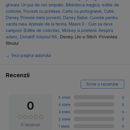
gheata. Un pui de ren simpatic. Biblioteca magica, editie de
colectie
,
Povesti cu printese. Carte cu pictograme
,
Cutie.
Disney. Primele mele povesti
,
Disney Bebe. Cuvinte pentru
varsta mea. Animale de la ferma
,
Masini 3 - Cum sa devii
campion (Editie de colectie)
,
Mickey si prietenii. Respira
adanc, Donald! Volumul 86.
,
Disney. Lilo si Stitch. Povestea
filmului
→ Vezi pagina autorului
Recenzii
Scrie o recenzie
5 stele
0
0
4 stele
0
3 stele
0
2 stele
0
0 recenzii
1 stele
0