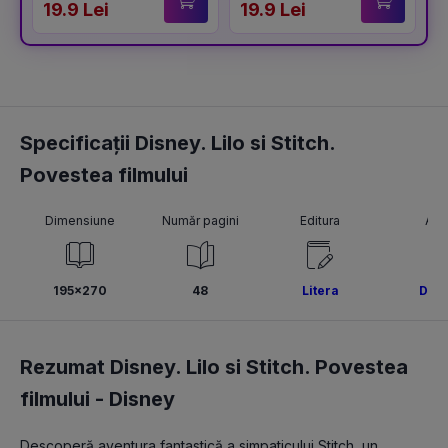
19.9 Lei
19.9 Lei
1
Specificații Disney. Lilo si Stitch.
Povestea filmului
Dimensiune
Număr pagini
Editura
Aut
195x270
48
Litera
Disn
Rezumat Disney. Lilo si Stitch. Povestea
filmului -
Disney
Descoperă aventura fantastică a simpaticului Stitch, un 