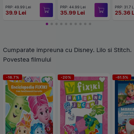
maini de pitici
Biblio
PRP: 49.99 Lei
PRP: 44.99 Lei
PRP: 31.7 L
editie
39.9 Lei
35.99 Lei
25.36 
Cumparate impreuna cu Disney. Lilo si Stitch.
Povestea filmului
-16.7%
-20%
-61.5%