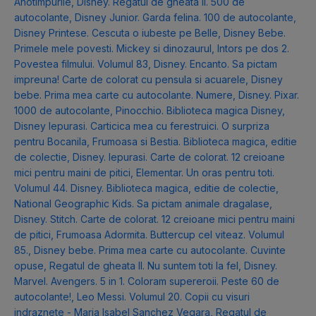
Anotimpurile
,
Disney. Regatul de gheata II. 500 de
autocolante
,
Disney Junior. Garda felina. 100 de autocolante
,
Disney Printese. Cescuta o iubeste pe Belle
,
Disney Bebe.
Primele mele povesti. Mickey si dinozaurul
,
Intors pe dos 2.
Povestea filmului. Volumul 83
,
Disney. Encanto. Sa pictam
impreuna! Carte de colorat cu pensula si acuarele
,
Disney
bebe. Prima mea carte cu autocolante. Numere
,
Disney. Pixar.
1000 de autocolante
,
Pinocchio. Biblioteca magica Disney
,
Disney Iepurasi. Carticica mea cu ferestruici. O surpriza
pentru Bocanila
,
Frumoasa si Bestia. Biblioteca magica, editie
de colectie
,
Disney. Iepurasi. Carte de colorat. 12 creioane
mici pentru maini de pitici
,
Elementar. Un oras pentru toti.
Volumul 44. Disney. Biblioteca magica, editie de colectie
,
National Geographic Kids. Sa pictam animale dragalase
,
Disney. Stitch. Carte de colorat. 12 creioane mici pentru maini
de pitici
,
Frumoasa Adormita. Buttercup cel viteaz. Volumul
85.
,
Disney bebe. Prima mea carte cu autocolante. Cuvinte
opuse
,
Regatul de gheata II. Nu suntem toti la fel
,
Disney.
Marvel. Avengers. 5 in 1. Coloram supereroii. Peste 60 de
autocolante!
,
Leo Messi. Volumul 20. Copii cu visuri
indraznete - Maria Isabel Sanchez Vegara
,
Regatul de