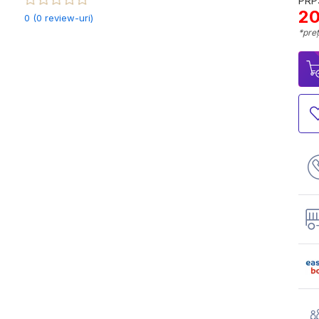
PRP:
20
0 (0 review-uri)
*preț