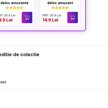
deloc amuzante
deloc amuzant
mereu am
P: 30.9 Lei
PRP: 30.9 Lei
PRP: 30.9 Lei
4.9 Lei
14.9 Lei
14.9 Lei
editie de colectie
2647