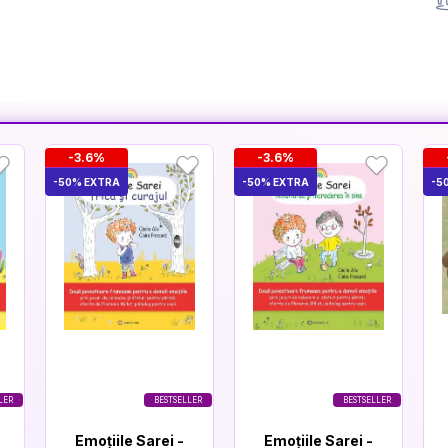
-3.6%
-3.6%
-50% EXTRA
-50% EXTRA
-5
LER
BESTSELLER
BESTSELLER
Emoțiile Sarei -
Emoțiile Sarei -