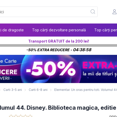
ți de dragoste
Top cărți dezvoltare personală
Top cărți pen
Transport GRATUIT de la 200 lei!
04:38:57
-50% EXTRA REDUCERE -
Carti 3-5 ani
Carti 6-8 ani
Elementar. Un oras pentru toti. Volumul 4
lumul 44. Disney. Biblioteca magica, editie