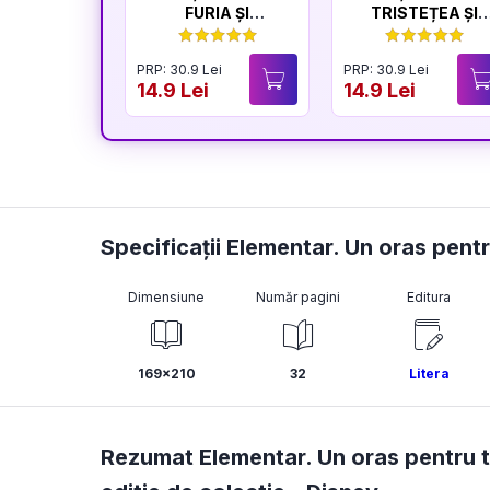
FURIA ȘI
TRISTEȚEA ȘI
LINIȘTEA
BUCURIA
PRP: 30.9 Lei
PRP: 30.9 Lei
14.9 Lei
14.9 Lei
Specificații Elementar. Un oras pentr
Dimensiune
Număr pagini
Editura
169x210
32
Litera
Rezumat Elementar. Un oras pentru to