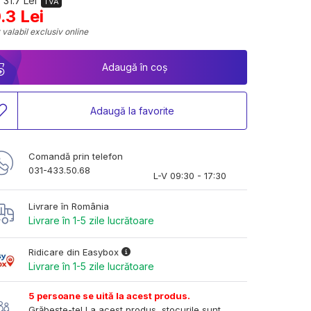
 31.7 Lei
TVA
.3 Lei
 valabil exclusiv online
Adaugă în coș
Adaugă la favorite
Comandă prin telefon
031-433.50.68
L-V 09:30 - 17:30
Livrare în România
Livrare în 1-5 zile lucrătoare
Ridicare din Easybox
Livrare în 1-5 zile lucrătoare
5 persoane se uită la acest produs.
Grăbește-te! La acest produs, stocurile sunt