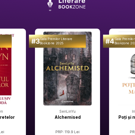
#3
#4
Gala Premilor Literare
Gala Premilor
Bookzone 2025
Bookzone 20
wn
SenLinYu
I
retelor
Alchemised
Poți și 
Lei
PRP: 119.9 Lei
PR