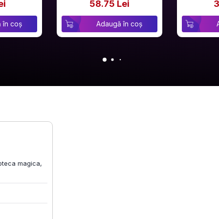
ei
58.75 Lei
3
 în coș
Adaugă în coș
ioteca magica,