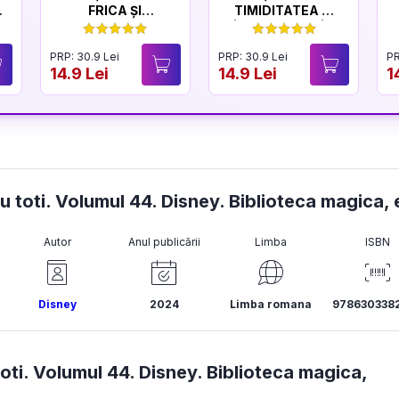
FRICA ȘI
TIMIDITATEA ȘI
CURAJUL
ÎNCREDEREA ÎN
SINE
PRP: 30.9 Lei
PRP: 30.9 Lei
PR
14.9 Lei
14.9 Lei
1
u toti. Volumul 44. Disney. Biblioteca magica, 
Autor
Anul publicării
Limba
ISBN
Disney
2024
Limba romana
978630338
ti. Volumul 44. Disney. Biblioteca magica,