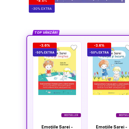
-8.5%
-30% EXTRA
TOP VÂNZĂRI
-3.6%
-3.6%
-50% EXTRA
-50% EXTRA
BESTSELLER
BESTSEL
Emoțiile Sarei -
Emoțiile Sarei -