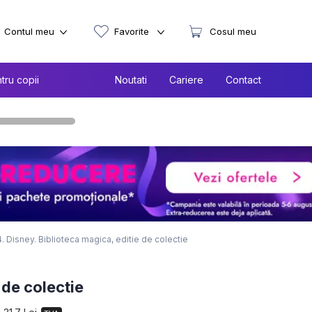
Contul meu
Favorite
Cosul meu
tru copii
Noutati
Cariere
Contact
4. Disney. Biblioteca magica, editie de colectie
 de colectie