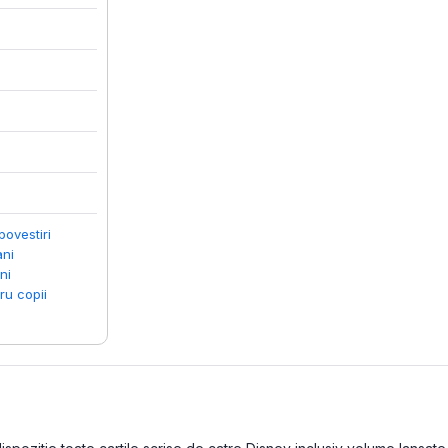
povestiri
ani
ni
ru copii