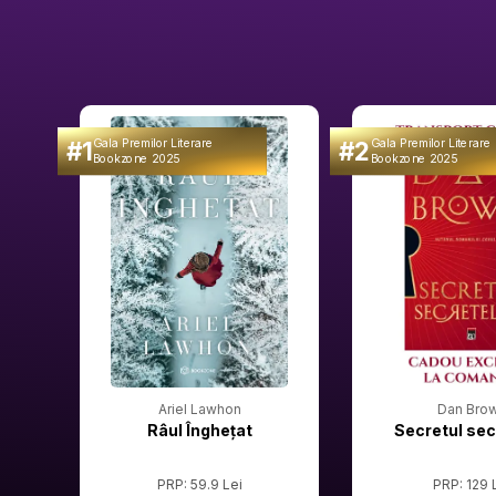
#1
#2
Gala Premilor Literare
Gala Premilor Literare
Bookzone 2025
Bookzone 2025
Ariel Lawhon
Dan Bro
Râul Înghețat
Secretul sec
PRP: 59.9 Lei
PRP: 129 