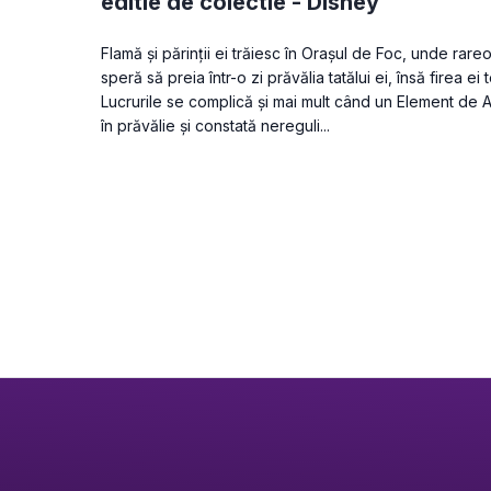
editie de colectie -
Disney
Flamă și părinții ei trăiesc în Orașul de Foc, unde rare
speră să preia într-o zi prăvălia tatălui ei, însă firea ei 
Lucrurile se complică și mai mult când un Element de
în prăvălie și constată nereguli...