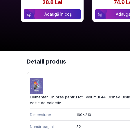
28.8 Lei
74.9 L
Adaugă în coș
Adaugă
Detalii produs
Elementar. Un oras pentru toti. Volumul 44. Disney. Bibl
editie de colectie
Dimensiune
169x210
Număr pagini
32