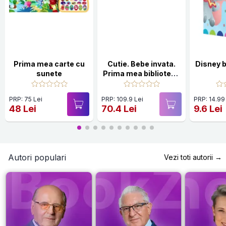
Prima mea carte cu
Cutie. Bebe invata.
Disney 
sunete
Prima mea biblioteca
ilustrata la 1 an (8
carticele)
PRP: 75 Lei
PRP: 109.9 Lei
PRP: 14.99
48 Lei
70.4 Lei
9.6 Lei
Autori populari
Vezi toti autorii →