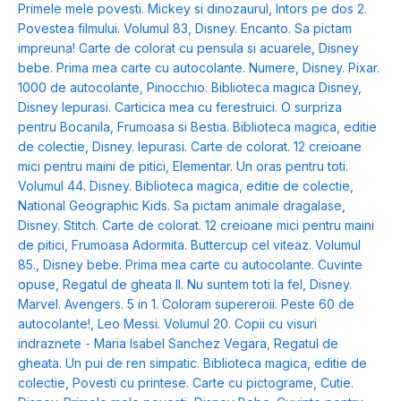
Primele mele povesti. Mickey si dinozaurul
,
Intors pe dos 2.
Povestea filmului. Volumul 83
,
Disney. Encanto. Sa pictam
impreuna! Carte de colorat cu pensula si acuarele
,
Disney
bebe. Prima mea carte cu autocolante. Numere
,
Disney. Pixar.
1000 de autocolante
,
Pinocchio. Biblioteca magica Disney
,
Disney Iepurasi. Carticica mea cu ferestruici. O surpriza
pentru Bocanila
,
Frumoasa si Bestia. Biblioteca magica, editie
de colectie
,
Disney. Iepurasi. Carte de colorat. 12 creioane
mici pentru maini de pitici
,
Elementar. Un oras pentru toti.
Volumul 44. Disney. Biblioteca magica, editie de colectie
,
National Geographic Kids. Sa pictam animale dragalase
,
Disney. Stitch. Carte de colorat. 12 creioane mici pentru maini
de pitici
,
Frumoasa Adormita. Buttercup cel viteaz. Volumul
85.
,
Disney bebe. Prima mea carte cu autocolante. Cuvinte
opuse
,
Regatul de gheata II. Nu suntem toti la fel
,
Disney.
Marvel. Avengers. 5 in 1. Coloram supereroii. Peste 60 de
autocolante!
,
Leo Messi. Volumul 20. Copii cu visuri
indraznete - Maria Isabel Sanchez Vegara
,
Regatul de
gheata. Un pui de ren simpatic. Biblioteca magica, editie de
colectie
,
Povesti cu printese. Carte cu pictograme
,
Cutie.