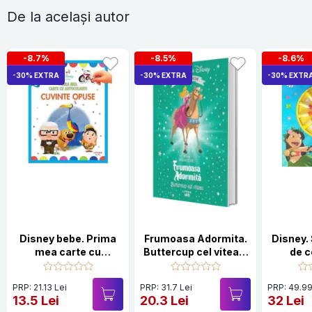
De la același autor
-8.7%
-8.5%
-8.6%
-30% EXTRA
-30% EXTRA
-30% EXTR
Disney bebe. Prima
Frumoasa Adormita.
Disney. 
mea carte cu
Buttercup cel viteaz.
de c
autocolante. Cuvinte
Volumul 85.
creioan
opuse
maini
PRP: 21.13 Lei
PRP: 31.7 Lei
PRP: 49.99
13.5 Lei
20.3 Lei
32 Lei