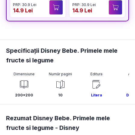
PRP: 30.9 Lei
PRP: 30.9 Lei
P
14.9 Lei
14.9 Lei
1
Specificații Disney Bebe. Primele mele
fructe si legume
Dimensiune
Număr pagini
Editura
Aut
200x200
10
Litera
Disn
Rezumat Disney Bebe. Primele mele
fructe si legume -
Disney