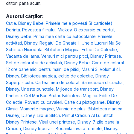
cititori pana acum.
Autorul cărților:
Cutie. Disney Bebe. Primele mele povesti (8 carticele)
,
Dorinta. Povestea filmului
,
Mickey. O excursie cu cortul
,
Disney bebe. Prima mea carte cu autocolante. Primele
activitati
,
Disney. Regatul De Gheata II. Unele Lucruri Nu Se
Schimba Niciodata. Biblioteca Magica. Editie De Colectie
,
Vacanta de iarna. Versuri mici pentru pitici
,
Disney Printese.
Set de colorat si de activitati
,
Disney Bebe. Carte de colorat.
12 creioane mici pentru maini de pitici
,
Masini 3. Volumul 41.
Disney. Biblioteca magica, editie de colectie
,
Disney.
Superpisicute. Cartea mea de colorat. Sa inceapa distractia
,
Disney. Uneste punctele. Mijloace de transport
,
Disney
Printese. Cel Mai Bun Brutar. Biblioteca Magica. Editie De
Colectie
,
Povesti cu cavaleri. Carte cu pictograme
,
Disney
Clasic. Momente magice
,
Winnie de plus. Biblioteca magica
Disney
,
Disney. Lilo Si Stitch. Primul Craciun Al Lui Stitch
,
Disney Printese. Visul unei printese
,
Disney. 7 zile pana la
Craciun
,
Disney Iepurasi. Bocanila invata formele
,
Disney.