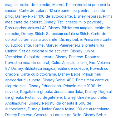
magica, editie de colectie
,
Marvel. Paienjenelul si prietenii lui
uimitori. Carte de colorat. 12 creioane mici pentru maini de
pitici
,
Disney Pixar. 100 de autocolante
,
Disney. Iepurasi. Prima
mea carte de colorat
,
Disney. Tati, citeste-mi o poveste!
,
Rosu-aprins. Volumul 43. Disney. Biblioteca magica, editie de
colectie
,
Disney. Stitch. Sa pictam cu Lilo si Stitch. Carte de
colorat cu pensula si acuarele
,
Disney bebe. Prima mea carte
cu autocolante. Forme
,
Marvel. Paienjenelul si prietenii lui
uimitori. Set de colorat si de activitati
,
Disney Junior.
Vampirina. Clubul de lectura
,
Disney. Printese. Rapunzel.
Povestea mea de colorat
,
Cutie. Animalele lumii
,
Elio. Volumul
87. Disney. Biblioteca magica, editie de colectie
,
Povesti cu
dragoni. Carte cu pictograme
,
Disney Bebe. Primul meu
abecedar cu sunete
,
Disney Bebe. ABC. Prima mea carte cu
clapete mari
,
Disney Educational. Primele mele 1000 de
cuvinte
,
Regatul de gheata. Jucaria pierduta.
,
Disney. Regatul
de gheata. Pictam cu degetelele
,
Disney. Uneste punctele.
Anotimpurile
,
Disney. Regatul de gheata II. 500 de
autocolante
,
Disney Junior. Garda felina. 100 de autocolante
,
Disney Printese. Cescuta o iubeste pe Belle
,
Disney Bebe.