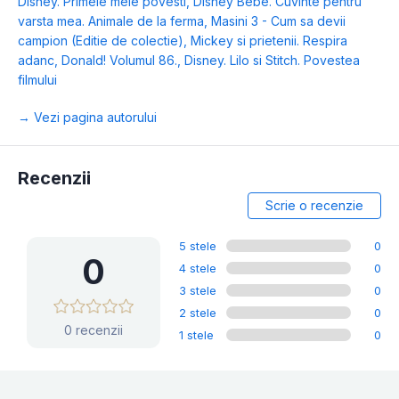
Disney. Primele mele povesti
,
Disney Bebe. Cuvinte pentru
varsta mea. Animale de la ferma
,
Masini 3 - Cum sa devii
campion (Editie de colectie)
,
Mickey si prietenii. Respira
adanc, Donald! Volumul 86.
,
Disney. Lilo si Stitch. Povestea
filmului
→ Vezi pagina autorului
Recenzii
Scrie o recenzie
5 stele
0
0
4 stele
0
3 stele
0
2 stele
0
0 recenzii
1 stele
0