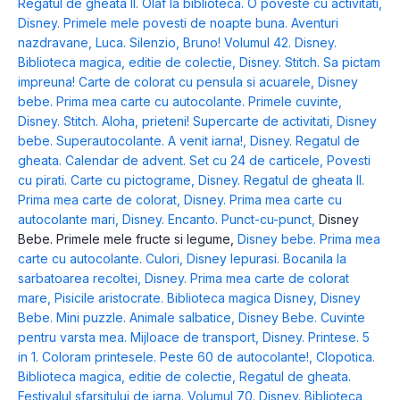
Regatul de gheata II. Olaf la biblioteca. O poveste cu activitati
,
Disney. Primele mele povesti de noapte buna. Aventuri
nazdravane
,
Luca. Silenzio, Bruno! Volumul 42. Disney.
Biblioteca magica, editie de colectie
,
Disney. Stitch. Sa pictam
impreuna! Carte de colorat cu pensula si acuarele
,
Disney
bebe. Prima mea carte cu autocolante. Primele cuvinte
,
Disney. Stitch. Aloha, prieteni! Supercarte de activitati
,
Disney
bebe. Superautocolante. A venit iarna!
,
Disney. Regatul de
gheata. Calendar de advent. Set cu 24 de carticele
,
Povesti
cu pirati. Carte cu pictograme
,
Disney. Regatul de gheata II.
Prima mea carte de colorat
,
Disney. Prima mea carte cu
autocolante mari
,
Disney. Encanto. Punct-cu-punct
,
Disney
Bebe. Primele mele fructe si legume
,
Disney bebe. Prima mea
carte cu autocolante. Culori
,
Disney Iepurasi. Bocanila la
sarbatoarea recoltei
,
Disney. Prima mea carte de colorat
mare
,
Pisicile aristocrate. Biblioteca magica Disney
,
Disney
Bebe. Mini puzzle. Animale salbatice
,
Disney Bebe. Cuvinte
pentru varsta mea. Mijloace de transport
,
Disney. Printese. 5
in 1. Coloram printesele. Peste 60 de autocolante!
,
Clopotica.
Biblioteca magica, editie de colectie
,
Regatul de gheata.
Festivalul sfarsitului de iarna. Volumul 70. Disney. Biblioteca