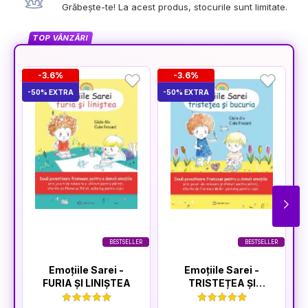
Grăbește-te! La acest produs, stocurile sunt limitate.
TOP VÂNZĂRI
-3.6%
-3.6%
-50% EXTRA
-50% EXTRA
-5
BESTSELLER
BESTSELLER
Emoțiile Sarei -
Emoțiile Sarei -
FURIA ȘI LINIȘTEA
TRISTEȚEA ȘI
BUCURIA