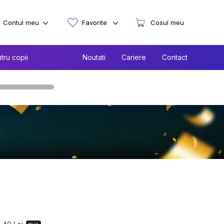
Contul meu
Favorite
Cosul meu
tru copii
Noutati
Cariere
Contact