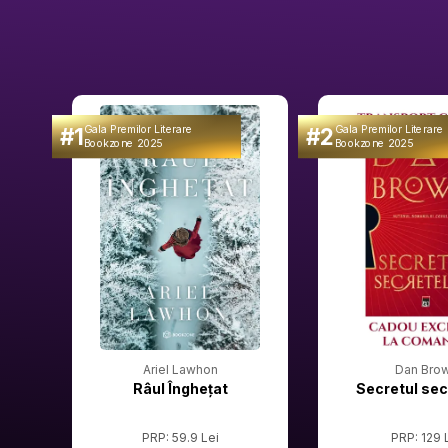
#1
#2
Gala Premilor Literare
Gala Premilor Literare
Bookzone 2025
Bookzone 2025
Ariel Lawhon
Dan Bro
Râul Înghețat
Secretul sec
PRP: 59.9 Lei
PRP: 129 