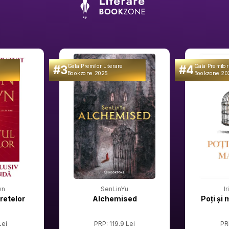
#3
#4
Gala Premilor Literare
Gala Premilor
Bookzone 2025
Bookzone 20
wn
SenLinYu
I
retelor
Alchemised
Poți și 
Lei
PRP: 119.9 Lei
PR