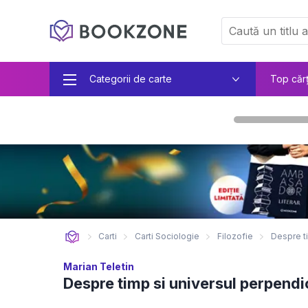
Categorii de carte
Top căr
Carti
Carti Sociologie
Filozofie
Despre ti
Marian Teletin
Despre timp si universul perpendi