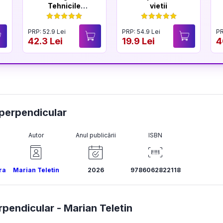
Tehnicile
vietii
negociatorului
sef FBI
PRP: 52.9 Lei
PRP: 54.9 Lei
PR
42.3 Lei
19.9 Lei
4
 perpendicular
Autor
Anul publicării
ISBN
ra
Marian Teletin
2026
9786062822118
rpendicular -
Marian Teletin