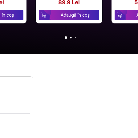
ei
89.9 Lei
5
 în coș
Adaugă în coș