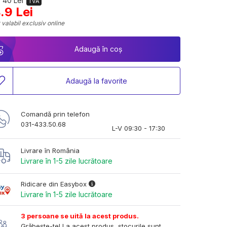
 40 Lei
TVA
.9 Lei
 valabil exclusiv online
Adaugă în coș
Adaugă la favorite
Comandă prin telefon
031-433.50.68
L-V 09:30 - 17:30
Livrare în România
Livrare în 1-5 zile lucrătoare
Ridicare din Easybox
Livrare în 1-5 zile lucrătoare
3 persoane se uită la acest produs.
Grăbește-te! La acest produs, stocurile sunt