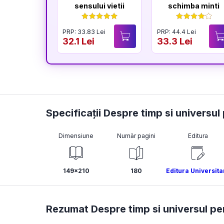
sensului vietii
schimba minti
PRP: 33.83 Lei
PRP: 44.4 Lei
32.1 Lei
33.3 Lei
Specificații Despre timp si universul
Dimensiune
Număr pagini
Editura
149x210
180
Editura Universita
Rezumat Despre timp si universul pe