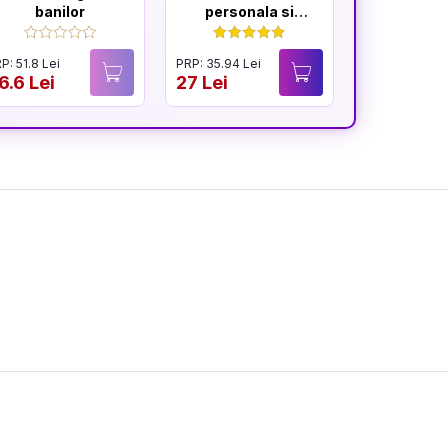
banilor
personala si
profesionala
P: 51.8 Lei
PRP: 35.94 Lei
PRP: 54.9 Lei
6.6 Lei
27 Lei
34.9 Lei