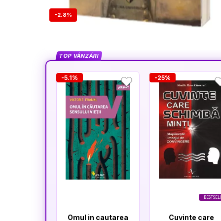
-2.8%
TOP VÂNZĂRI
-5.1%
-25%
BESTSEL
Omul in cautarea
Cuvinte care