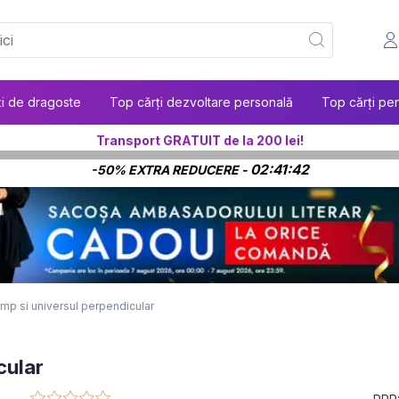
ți de dragoste
Top cărți dezvoltare personală
Top cărți pen
Transport GRATUIT de la 200 lei!
02:41:41
-50% EXTRA REDUCERE -
mp si universul perpendicular
cular