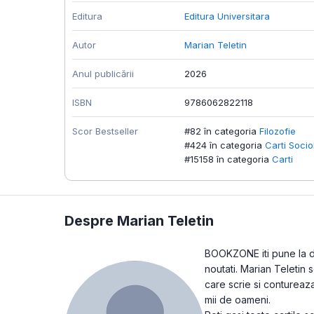
Editura
Editura Universitara
Autor
Marian Teletin
Anul publicării
2026
ISBN
9786062822118
Scor Bestseller
#82 în categoria
Filozofie
#424 în categoria
Carti Socio
#15158 în categoria
Carti
Despre Marian Teletin
BOOKZONE iti pune la dis
noutati. Marian Teletin 
care scrie si contureaza
mii de oameni.