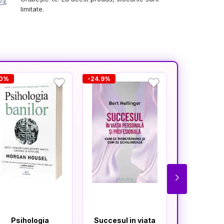
limitate.
10%
-24.9%
-36.4%
Psihologia
Succesul in viata
Mindre