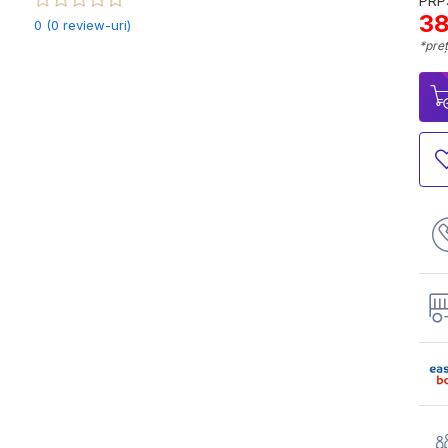
PRP:
38
0 (0 review-uri)
*preț