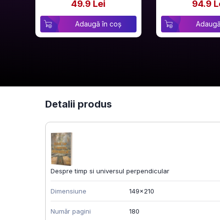
49.9 Lei
94.9 L
Adaugă în coș
Adaugă
Detalii produs
Despre timp si universul perpendicular
Dimensiune
149x210
Număr pagini
180