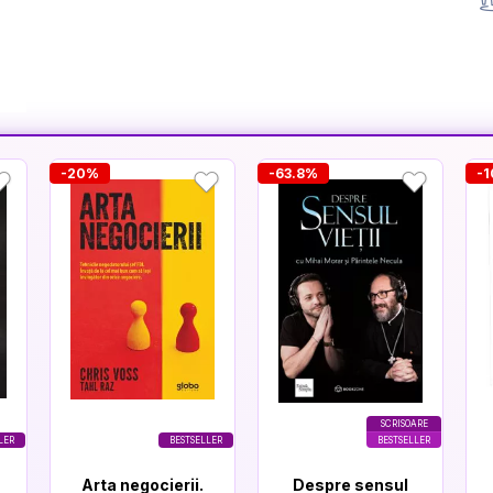
-20%
-63.8%
-
SCRISOARE
LER
BESTSELLER
BESTSELLER
Arta negocierii.
Despre sensul