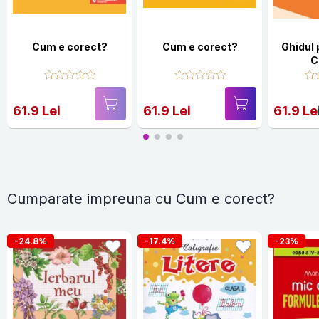
Cum e corect?
Cum e corect?
Ghidul 
C
61.9 Lei
61.9 Lei
61.9 Le
Cumparate impreuna cu Cum e corect?
-24.8%
-17.4%
-23%