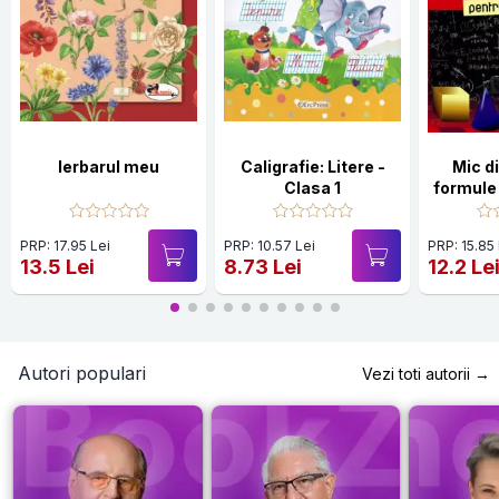
Ierbarul meu
Caligrafie: Litere -
Mic d
Clasa 1
formule
pentru c
PRP: 17.95 Lei
PRP: 10.57 Lei
PRP: 15.85
13.5 Lei
8.73 Lei
12.2 Le
Autori populari
Vezi toti autorii →