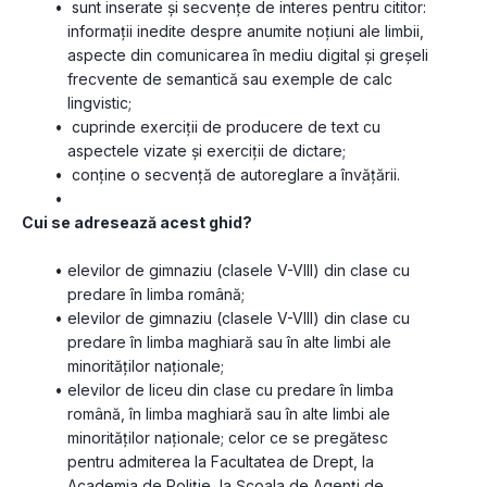
 sunt inserate și secvențe de interes pentru cititor: 
informații inedite despre anumite noțiuni ale limbii, 
aspecte din comunicarea în mediu digital și greșeli 
frecvente de semantică sau exemple de calc 
lingvistic;
 cuprinde exerciții de producere de text cu 
aspectele vizate și exerciții de dictare;
 conține o secvență de autoreglare a învățării.
Cui se adresează acest ghid?
elevilor de gimnaziu (clasele V-VIII) din clase cu 
predare în limba română;
elevilor de gimnaziu (clasele V-VIII) din clase cu 
predare în limba maghiară sau în alte limbi ale 
minorităților naționale;
elevilor de liceu din clase cu predare în limba 
română, în limba maghiară sau în alte limbi ale 
minorităților naționale; celor ce se pregătesc 
pentru admiterea la Facultatea de Drept, la 
Academia de Poliție, la Școala de Agenți de 