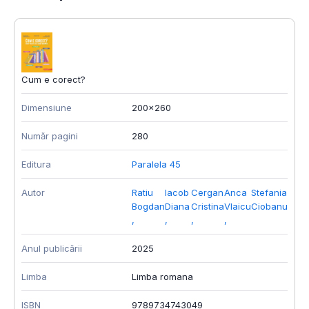
Cum e corect?
Dimensiune
200x260
Număr pagini
280
Editura
Paralela 45
Autor
Ratiu
Iacob
Cergan
Anca
Stefania
Bogdan
Diana
Cristina
Vlaicu
Ciobanu
,
,
,
,
Anul publicării
2025
Limba
Limba romana
ISBN
9789734743049