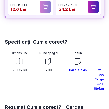
pentru pregătirea
PRP: 15.8 Lei
PRP: 67.7 Lei
examenelor de
12.6 Lei
54.2 Lei
1
titularizare,
definitivat și gradul
didactic II
Specificații Cum e corect?
Dimensiune
Număr pagini
Editura
Aut
200x260
280
Paralela 45
Ratiu B
Iacob 
Cergan Cr
Anca V
Stefania 
Rezumat Cum e corect? -
Cergan