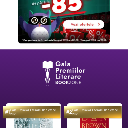
Gala Premilor Literare Bookzone
Gala Premilor Literare Bookzone
#1
#2
2025
2025