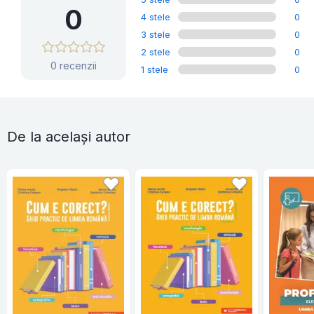
0
4 stele
0
3 stele
0
2 stele
0
0 recenzii
1 stele
0
De la același autor