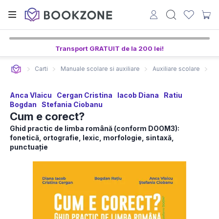
Transport GRATUIT de la 200 lei!
Carti
Manuale scolare si auxiliare
Auxiliare scolare
C
Anca Vlaicu
Cergan Cristina
Iacob Diana
Ratiu
Bogdan
Stefania Ciobanu
Cum e corect?
Ghid practic de limba română (conform DOOM3):
fonetică, ortografie, lexic, morfologie, sintaxă,
punctuație