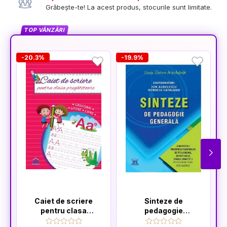
Grăbește-te! La acest produs, stocurile sunt limitate.
TOP VÂNZĂRI
-20.3%
-19.9%
Caiet de scriere
Sinteze de
pentru clasa
pedagogie
pregatitoare
generală: Ghid