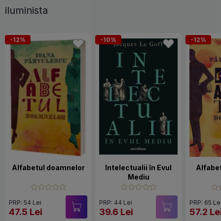
iluminista
-12%
-10%
-12%
Alfabetul doamnelor
Intelectualii în Evul
Alfabe
Mediu
PRP: 54 Lei
PRP: 44 Lei
PRP: 65 Le
47.5 Lei
39.6 Lei
57.2 Le