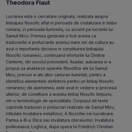
Theodora Flaut
Lucrarea este o cercetare originala, realizata asupra 
limbajului filosofic aflat in perioada de cristalizare in limba 
romana, in perioada iluminista, cu accent pe lucrarile lui 
Samuil Micu. Premisa generala a fost aceea ca 
traducerile si prelucrarile acestui mare om de cultura au 
avut o importanta decisiva in constituirea limbajului 
filosofic romanesc, continuand eforturile lui Dimitrie 
Cantemir, din secolul precedent. Asadar, autoarea si-a 
propus sa analizeze operele filosofice ale lui Samuil 
Micu, precum si ale altor carturari iluministi, pentru a 
identifica elementele definitorii pentru un limbaj filosofic 
romanesc; de asemenea, este avut in vedere si procesul 
ulterior, de constituire a acestui limbaj filosofic timpuriu, 
intr-o terminologie de specialitate. Corpusul de texte 
cuprinde traduceri si prelucrari realizate de Samuil Micu, 
intitulate Invatatura metafizicii, A filozofiei cei lucratoare. 
Partea a-III-a. Etica sau invatatura obiceiurilor; Invatatura 
politiceasca; Loghica, dupa opera lui Friedrich Christian 