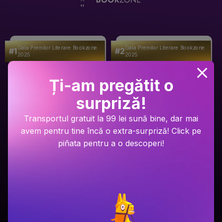
Gala Premilor Literare Bookzone
Gala Premilor Literare Bookzone
#1
#2
2025
2025
Ți-am pregătit o
surpriză!
Transportul gratuit la 99 lei sună bine, dar mai
avem pentru tine încă o extra-surpriză! Click pe
piñata pentru a o descoperi!
Ariel Lawhon
Dan Brown
Râul Înghețat
Secretul secretelor
PRP: 59.9 Lei
PRP: 129 Lei
49.9 Lei
94.9 Lei
Adaugă în coș
Adaugă în coș