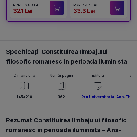
PRP: 33.83 Lei
PRP: 44.4 Lei
P
32.1 Lei
33.3 Lei
4
Specificații Constituirea limbajului
filosofic romanesc in perioada iluminista
Dimensiune
Număr pagini
Editura
Aut
145x210
362
Pro Universitaria
Ana-Theod
Rezumat Constituirea limbajului filosofic
romanesc in perioada iluminista -
Ana-