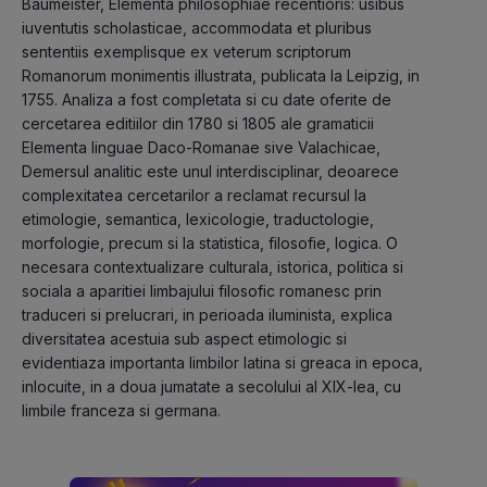
Baumeister, Elementa philosophiae recentioris: usibus 
iuventutis scholasticae, accommodata et pluribus 
sententiis exemplisque ex veterum scriptorum 
Romanorum monimentis illustrata, publicata la Leipzig, in 
1755. Analiza a fost completata si cu date oferite de 
cercetarea editiilor din 1780 si 1805 ale gramaticii 
Elementa linguae Daco-Romanae sive Valachicae,
Demersul analitic este unul interdisciplinar, deoarece 
complexitatea cercetarilor a reclamat recursul la 
etimologie, semantica, lexicologie, traductologie, 
morfologie, precum si la statistica, filosofie, logica. O 
necesara contextualizare culturala, istorica, politica si 
sociala a aparitiei limbajului filosofic romanesc prin 
traduceri si prelucrari, in perioada iluminista, explica 
diversitatea acestuia sub aspect etimologic si 
evidentiaza importanta limbilor latina si greaca in epoca, 
inlocuite, in a doua jumatate a secolului al XIX-lea, cu 
limbile franceza si germana.