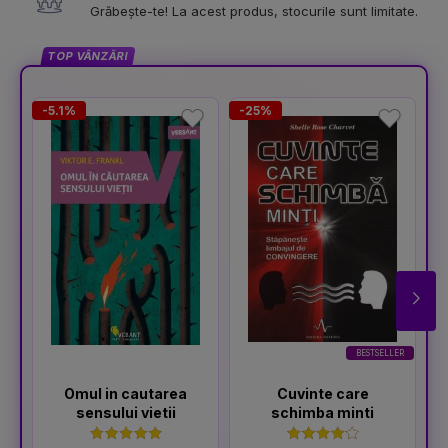
Grăbește-te! La acest produs, stocurile sunt limitate.
TOP VÂNZĂRI
-5.1%
-25%
-
BESTSELLER
Omul in cautarea
Cuvinte care
sensului vietii
schimba minti