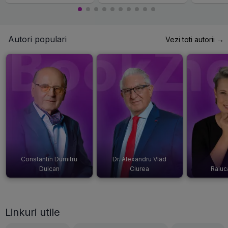
Autori populari
Vezi toti autorii →
Constantin Dumitru
Dr. Alexandru Vlad
Dulcan
Ciurea
Raluc
Linkuri utile