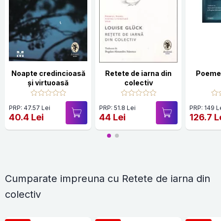
Noapte credincioasă
Retete de iarna din
Poeme
și virtuoasă
colectiv
PRP: 47.57 Lei
PRP: 51.8 Lei
PRP: 149 L
40.4 Lei
44 Lei
126.7 L
Cumparate impreuna cu Retete de iarna din
colectiv