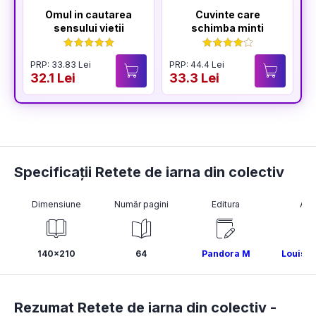
Omul in cautarea
Cuvinte care
sensului vietii
schimba minti
PRP: 33.83 Lei
PRP: 44.4 Lei
P
32.1 Lei
33.3 Lei
4
Specificații Retete de iarna din colectiv
Dimensiune
Număr pagini
Editura
Aut
140x210
64
Pandora M
Louise 
Rezumat Retete de iarna din colectiv -