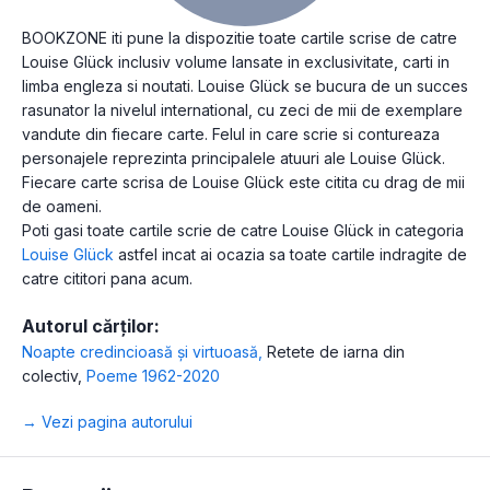
BOOKZONE iti pune la dispozitie toate cartile scrise de catre
Louise Glück inclusiv volume lansate in exclusivitate, carti in
limba engleza si noutati. Louise Glück se bucura de un succes
rasunator la nivelul international, cu zeci de mii de exemplare
vandute din fiecare carte. Felul in care scrie si contureaza
personajele reprezinta principalele atuuri ale Louise Glück.
Fiecare carte scrisa de Louise Glück este citita cu drag de mii
de oameni.
Poti gasi toate cartile scrie de catre Louise Glück in categoria
Louise Glück
astfel incat ai ocazia sa toate cartile indragite de
catre cititori pana acum.
Autorul cărților:
Noapte credincioasă și virtuoasă
,
Retete de iarna din
colectiv
,
Poeme 1962-2020
→ Vezi pagina autorului