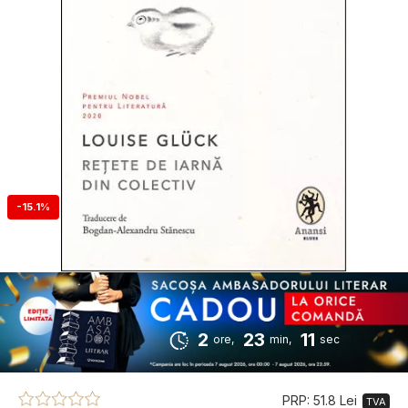
-15.1%
2
23
11
ore,
min,
sec
PRP: 51.8 Lei
TVA