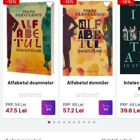
-12%
-12%
-10%
Alfabetul doamnelor
Alfabetul domnilor
Intelect
PRP: 54 Lei
PRP: 65 Lei
PRP: 44 Le
47.5 Lei
57.2 Lei
39.6 Le