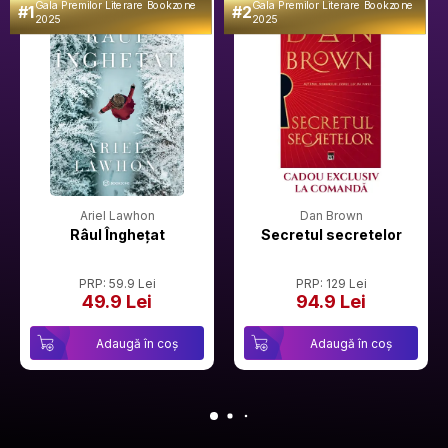
Gala Premilor Literare Bookzone
Gala Premilor Literare Bookzone
#1
#2
2025
2025
Ariel Lawhon
Dan Brown
Râul Înghețat
Secretul secretelor
PRP: 59.9 Lei
PRP: 129 Lei
49.9 Lei
94.9 Lei
Adaugă în coș
Adaugă în coș