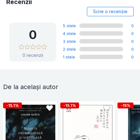
Recenzii
Scrie o recenzie
5 stele
0
0
4 stele
0
3 stele
0
2 stele
0
0 recenzii
1 stele
0
De la același autor
-15.1%
-15.1%
-15%