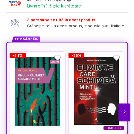
Livrare în 1-5 zile lucrătoare
3 persoane se uită la acest produs.
Grăbește-te! La acest produs, stocurile sunt limitate.
TOP VÂNZĂRI
-5.1%
-25%
-
BESTSELLER