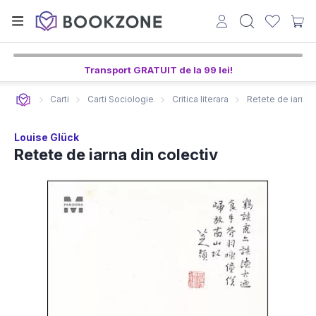
2
23
11
ore,
min,
sec
Transport GRATUIT de la 99 lei!
Carti
Carti Sociologie
Critica literara
Retete de iarna d
Louise Glück
Retete de iarna din colectiv