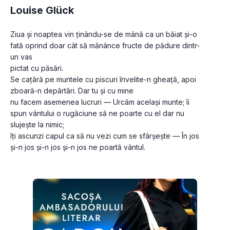
Louise Glück
Ziua și noaptea vin ținându-se de mână ca un băiat și-o 
fată oprind doar cât să mănânce fructe de pădure dintr-
un vas

pictat cu păsări. 

Se cațără pe muntele cu piscuri învelite-n gheață, apoi 
zboară-n depărtări. Dar tu și cu mine

nu facem asemenea lucruri — Urcăm același munte; îi 
spun vântului o rugăciune să ne poarte cu el dar nu 
slujește la nimic;

îți ascunzi capul ca să nu vezi cum se sfârșește — În jos 
și-n jos și-n jos și-n jos ne poartă vântul.