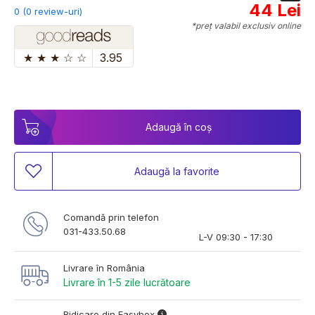
44 Lei
0 (0 review-uri)
*preț valabil exclusiv online
★
★
★
☆
☆
3.95
Adaugă în coș
Adaugă la favorite
Comandă prin telefon
031-433.50.68
L-V 09:30 - 17:30
Livrare în România
Livrare în 1-5 zile lucrătoare
Ridicare din Easybox