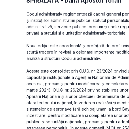
SPIRALATA -
Dana Apostol Tofan
Codul administrativ reglementează cadrul general pentr
și instituțiilor administrației publice, statutul personal
administrativă, serviciile publice, precum și unele regul
privată a statului și a unităților administrativ-teritoriale.
Noua ediție este coordonată și prefațată de prof. univ
scurtă trecere în revistă a celor mai importante modifică
analiză a structurii Codului administrativ.
Acesta este consolidat prin O.U.G. nr. 23/2024 privind
capacităţii instituţionale a Agenţiei Naţionale de Admini
acesteia, precum şi pentru modificarea şi completarea 
martie 2024); O.U.G. nr. 26/2024 privind stabilirea unor 
Apărării Naţionale şi a unor cheltuieli determinate de p
afara teritoriului naţional, în vederea realizării şi menţin
sistemelor de aeronave fără echipaj uman la bord Bayr
înzestrare, pentru modificarea şi completarea unor acte
publice şi securităţii naţionale, precum şi pentru adopt
atragerea personalului în aceste domenii (M.Of. nr. 254 