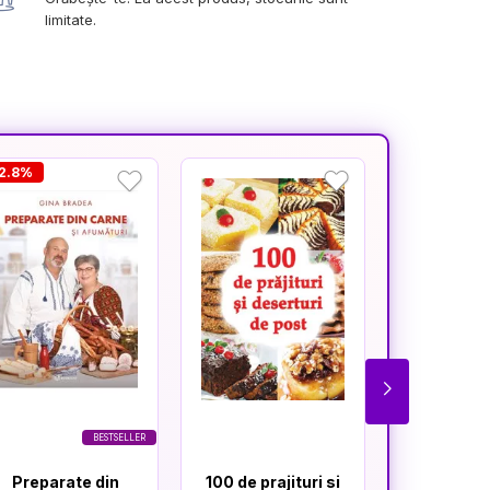
limitate.
32.8%
BESTSELLER
Preparate din
100 de prajituri si
100 de ma