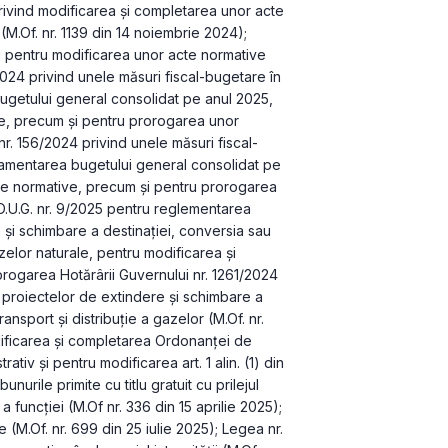
ivind modificarea şi completarea unor acte 
(M.Of. nr. 1139 din 14 noiembrie 2024); 
 pentru modificarea unor acte normative 
2024 privind unele măsuri fiscal-bugetare în 
ugetului general consolidat pe anul 2025, 
e, precum şi pentru prorogarea unor 
r. 156/2024 privind unele măsuri fiscal-
damentarea bugetului general consolidat pe 
te normative, precum şi pentru prorogarea 
O.U.G. nr. 9/2025 pentru reglementarea 
și schimbare a destinației, conversia sau 
zelor naturale, pentru modificarea și 
ogarea Hotărârii Guvernului nr. 1261/2024 
 proiectelor de extindere și schimbare a 
nsport și distribuție a gazelor (M.Of. nr. 
ificarea și completarea Ordonanței de 
tiv și pentru modificarea art. 1 alin. (1) din 
urile primite cu titlu gratuit cu prilejul 
 funcției (M.Of nr. 336 din 15 aprilie 2025); 
(M.Of. nr. 699 din 25 iulie 2025); Legea nr. 