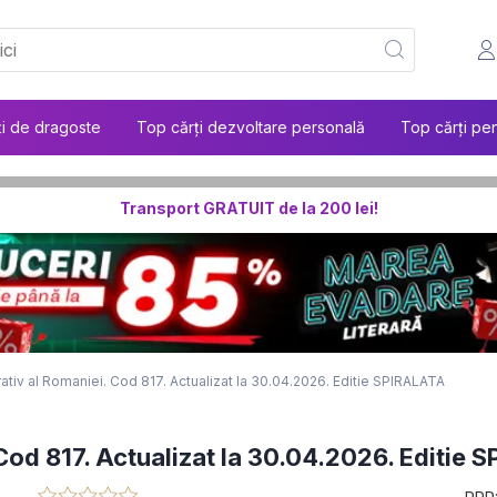
ți de dragoste
Top cărți dezvoltare personală
Top cărți pen
Transport GRATUIT de la 200 lei!
ativ al Romaniei. Cod 817. Actualizat la 30.04.2026. Editie SPIRALATA
Cod 817. Actualizat la 30.04.2026. Editie