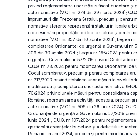
privind reglementarea unor măsuri fiscal-bugetare şi 
acte normative (M.Of. nr. 274 din 29 martie 2024); O.U.
împrumuturi din Trezoreria Statului, precum şi pentru 
normative aferente reprezentării statului în litigiile arbit
concesionării proprietăţii publice a statului şi pentru 
normative (M.Of. nr. 357 din 16 aprilie 2024); Legea nr.
completarea Ordonanţei de urgenţă a Guvernului nr. 57/
406 din 30 aprilie 2024); Legea nr. 185/2024 pentru c
urgenţă a Guvernului nr. 57/2019 privind Codul administr
O.U.G. nr. 73/2024 pentru modificarea Ordonanţei de u
Codul administrativ, precum şi pentru completarea art
nr. 212/2020 privind stabilirea unor măsuri la nivelul adm
modificarea şi completarea unor acte normative (M.Of. n
76/2024 privind unele măsuri pentru consolidarea capacit
Române, reorganizarea activităţii acesteia, precum şi 
acte normative (M.Of. nr. 596 din 26 iunie 2024); O.U.G
Ordonanţei de urgenţă a Guvernului nr. 57/2019 privind 
iunie 2024); O.U.G. nr. 107/2024 pentru reglementarea 
gestionării creanţelor bugetare şi a deficitului bugeta
României în anul 2024, precum şi pentru modificarea ş