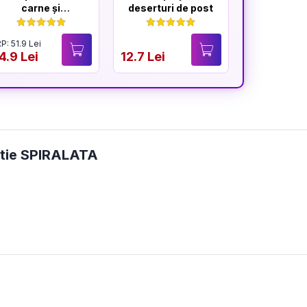
carne și
deserturi de post
de post f
afumături
P: 51.9 Lei
4.9 Lei
12.7 Lei
12.7 Lei
ditie SPIRALATA