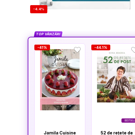
-4.4%
TOP VÂNZĂRI
-41%
-44.1%
BESTSEL
Jamila Cuisine
52 de rețete de