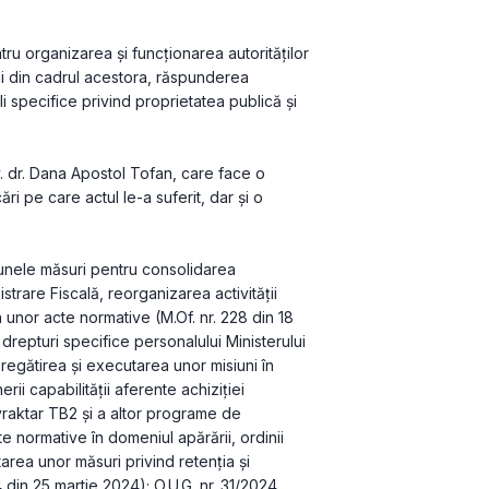
u organizarea și funcționarea autorităților 
ului din cadrul acestora, răspunderea 
i specifice privind proprietatea publică și 
. dr. Dana Apostol Tofan, care face o 
ri pe care actul le-a suferit, dar și o 
 unele măsuri pentru consolidarea 
strare Fiscală, reorganizarea activităţii 
unor acte normative (M.Of. nr. 228 din 18 
drepturi specifice personalului Ministerului 
regătirea şi executarea unor misiuni în 
erii capabilităţii aferente achiziţiei 
aktar TB2 şi a altor programe de 
 normative în domeniul apărării, ordinii 
area unor măsuri privind retenţia şi 
din 25 martie 2024); O.U.G. nr. 31/2024 