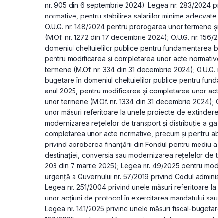
nr. 905 din 6 septembrie 2024); Legea nr. 283/2024 pr
normative, pentru stabilirea salariilor minime adecvate 
O.U.G. nr. 148/2024 pentru prorogarea unor termene şi
(M.Of. nr. 1272 din 17 decembrie 2024); O.U.G. nr. 156/
domeniul cheltuielilor publice pentru fundamentarea b
pentru modificarea şi completarea unor acte normativ
termene (M.Of. nr. 334 din 31 decembrie 2024); O.U.G. n
bugetare în domeniul cheltuielilor publice pentru fun
anul 2025, pentru modificarea şi completarea unor ac
unor termene (M.Of. nr. 1334 din 31 decembrie 2024); 
unor măsuri referitoare la unele proiecte de extindere 
modernizarea rețelelor de transport și distribuție a ga
completarea unor acte normative, precum și pentru abr
privind aprobarea finanțării din Fondul pentru mediu a
destinației, conversia sau modernizarea rețelelor de tra
203 din 7 martie 2025); Legea nr. 49/2025 pentru mod
urgență a Guvernului nr. 57/2019 privind Codul administra
Legea nr. 251/2004 privind unele măsuri referitoare la bun
unor acțiuni de protocol în exercitarea mandatului sau a
Legea nr. 141/2025 privind unele măsuri fiscal-bugetare 