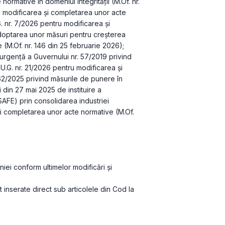
rmative în domeniul integrității (M.Of. nr. 
u modificarea și completarea unor acte 
. nr. 7/2026 pentru modificarea și 
optarea unor măsuri pentru creșterea 
le (M.Of. nr. 146 din 25 februarie 2026); 
rgență a Guvernului nr. 57/2019 privind 
.U.G. nr. 21/2026 pentru modificarea și 
2/2025 privind măsurile de punere în 
 din 27 mai 2025 de instituire a 
AFE) prin consolidarea industriei 
 completarea unor acte normative (M.Of. 
iei conform ultimelor modificări și 
t inserate direct sub articolele din Cod la 