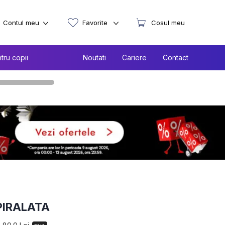
Contul meu
Favorite
Cosul meu
tru copii
Noutati
Cariere
Contact
 SPIRALATA