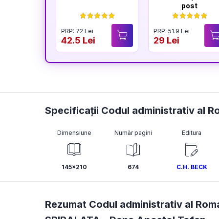
post
PRP: 72 Lei
PRP: 51.9 Lei
42.5 Lei
29 Lei
Specificații Codul administrativ al 
Dimensiune
Număr pagini
Editura
145x210
674
C.H. BECK
Rezumat Codul administrativ al Roman