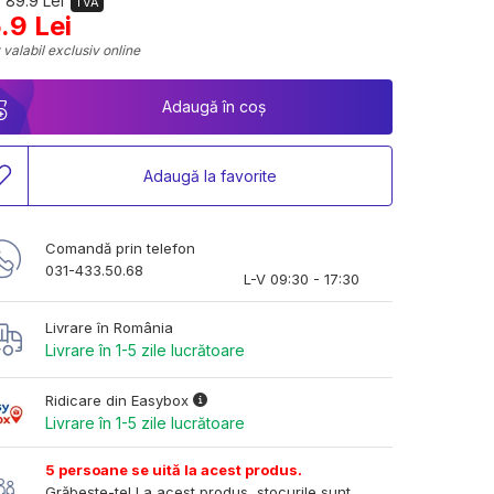
 89.9 Lei
TVA
.9 Lei
 valabil exclusiv online
Adaugă în coș
Adaugă la favorite
Comandă prin telefon
031-433.50.68
L-V 09:30 - 17:30
Livrare în România
Livrare în 1-5 zile lucrătoare
Ridicare din Easybox
Livrare în 1-5 zile lucrătoare
5 persoane se uită la acest produs.
Grăbește-te! La acest produs, stocurile sunt