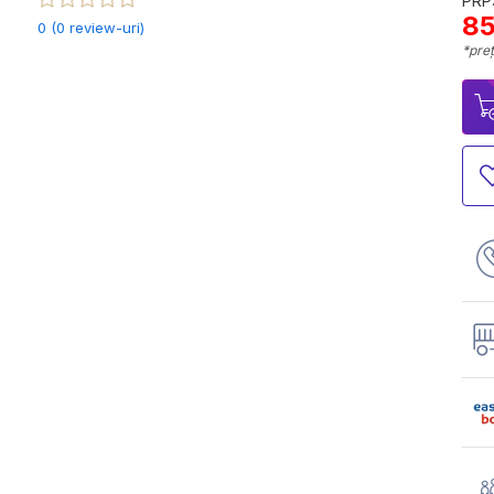
PRP:
85
0 (0 review-uri)
*preț