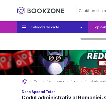
Categorii de carte
Top căr
Carti
Gastronomie
Drept
Codul administr
Dana Apostol Tofan
Codul administrativ al Romaniei. 