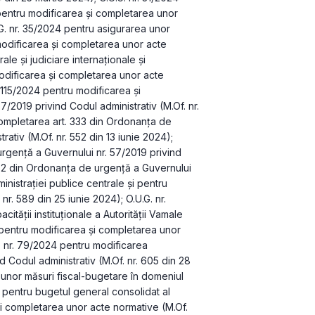
pentru modificarea şi completarea unor 
G. nr. 35/2024 pentru asigurarea unor 
modificarea şi completarea unor acte 
rale şi judiciare internaţionale şi 
modificarea şi completarea unor acte 
 115/2024 pentru modificarea şi 
2019 privind Codul administrativ (M.Of. nr. 
ompletarea art. 333 din Ordonanţa de 
ativ (M.Of. nr. 552 din 13 iunie 2024); 
rgenţă a Guvernului nr. 57/2019 privind 
. 2 din Ordonanţa de urgenţă a Guvernului 
inistraţiei publice centrale şi pentru 
r. 589 din 25 iunie 2024); O.U.G. nr. 
ăţii instituţionale a Autorităţii Vamale 
pentru modificarea şi completarea unor 
. nr. 79/2024 pentru modificarea 
Codul administrativ (M.Of. nr. 605 din 28 
unor măsuri fiscal-bugetare în domeniul 
r pentru bugetul general consolidat al 
i completarea unor acte normative (M.Of. 