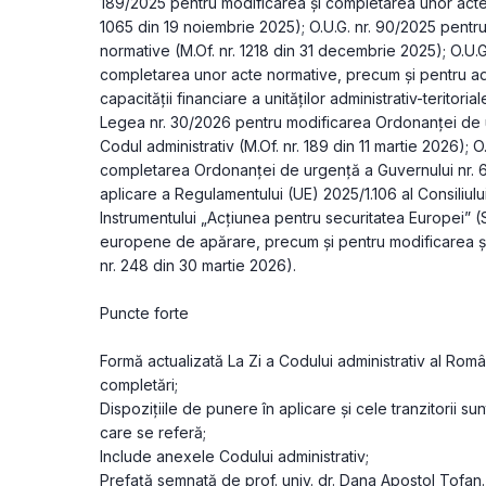
189/2025 pentru modificarea și completarea unor acte no
1065 din 19 noiembrie 2025); O.U.G. nr. 90/2025 pentr
normative (M.Of. nr. 1218 din 31 decembrie 2025); O.U.G
completarea unor acte normative, precum și pentru ad
capacității financiare a unităților administrativ-teritoria
Legea nr. 30/2026 pentru modificarea Ordonanței de u
Codul administrativ (M.Of. nr. 189 din 11 martie 2026); O
completarea Ordonanței de urgență a Guvernului nr. 6
aplicare a Regulamentului (UE) 2025/1.106 al Consiliului
Instrumentului „Acțiunea pentru securitatea Europei” (S
europene de apărare, precum și pentru modificarea și
nr. 248 din 30 martie 2026).
Puncte forte
Formă actualizată La Zi a Codului administrativ al Român
completări;
Dispozițiile de punere în aplicare și cele tranzitorii sun
care se referă;
Include anexele Codului administrativ;
Prefață semnată de prof. univ. dr. Dana Apostol Tofan.