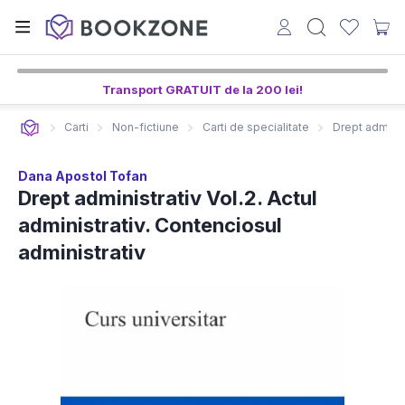
Transport GRATUIT de la 200 lei!
Carti
Non-fictiune
Carti de specialitate
Drept administ
Dana Apostol Tofan
Drept administrativ Vol.2. Actul
administrativ. Contenciosul
administrativ