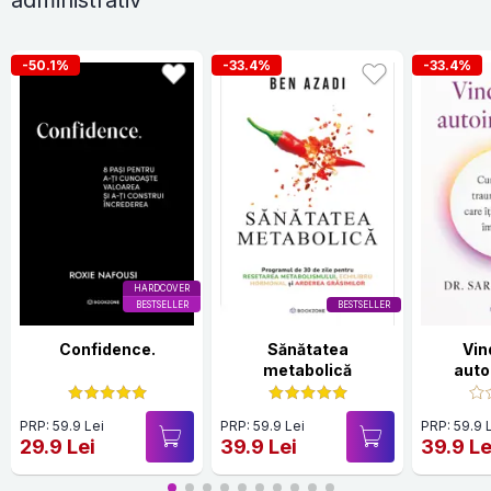
-50.1%
-33.4%
-33.4%
HARDCOVER
BESTSELLER
BESTSELLER
Confidence.
Sănătatea
Vin
metabolică
auto
PRP: 59.9 Lei
PRP: 59.9 Lei
PRP: 59.9 
29.9 Lei
39.9 Lei
39.9 Le