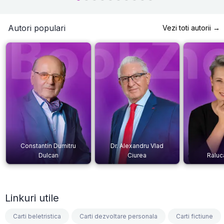
Autori populari
Vezi toti autorii →
Constantin Dumitru
Dr. Alexandru Vlad
Dulcan
Ciurea
Raluc
Linkuri utile
Carti beletristica
Carti dezvoltare personala
Carti fictiune