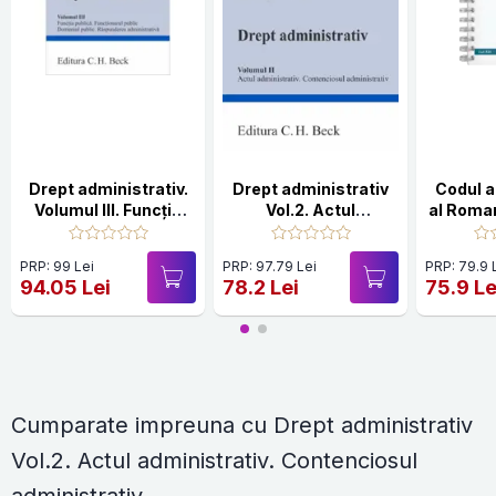
Drept administrativ.
Drept administrativ
Codul a
Volumul III. Funcția
Vol.2. Actul
al Roman
publica. Funcționarul
administrativ.
Actu
public. Domeniul
Contenciosul
1.
PRP: 99 Lei
PRP: 97.79 Lei
PRP: 79.9 
public. Raspunderea
administrativ
94.05 Lei
78.2 Lei
75.9 Le
administrativa
Cumparate impreuna cu Drept administrativ
Vol.2. Actul administrativ. Contenciosul
administrativ