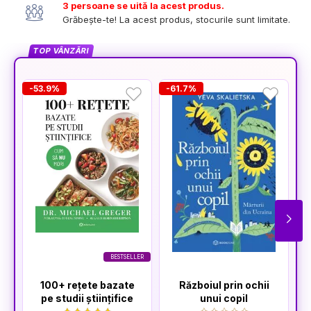
3 persoane se uită la acest produs.
Grăbește-te! La acest produs, stocurile sunt limitate.
TOP VÂNZĂRI
-53.9%
-61.7%
-
BESTSELLER
100+ rețete bazate
Războiul prin ochii
pe studii științifice
unui copil