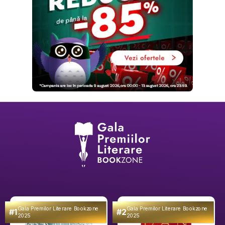
Gala Premilor Literare Bookzone
Gala Premilor Literare Bookzone
#1
#2
2025
2025