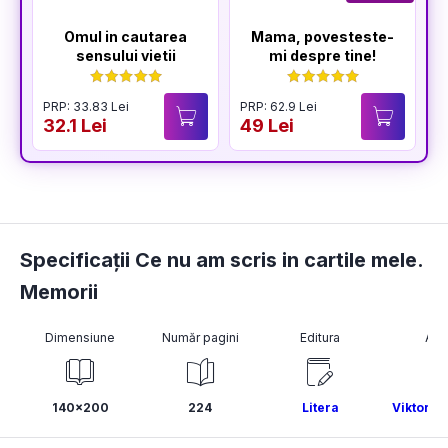
Omul in cautarea
Mama, povesteste-
sensului vietii
mi despre tine!
PRP: 33.83 Lei
PRP: 62.9 Lei
P
32.1 Lei
49 Lei
3
Specificații Ce nu am scris in cartile mele.
Memorii
Dimensiune
Număr pagini
Editura
Aut
140x200
224
Litera
Viktor E.