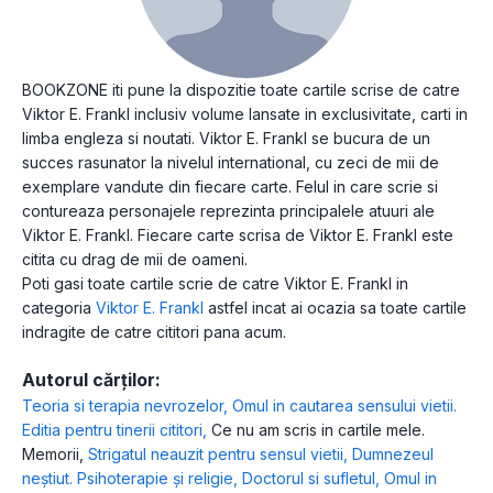
BOOKZONE iti pune la dispozitie toate cartile scrise de catre
Viktor E. Frankl inclusiv volume lansate in exclusivitate, carti in
limba engleza si noutati. Viktor E. Frankl se bucura de un
succes rasunator la nivelul international, cu zeci de mii de
exemplare vandute din fiecare carte. Felul in care scrie si
contureaza personajele reprezinta principalele atuuri ale
Viktor E. Frankl. Fiecare carte scrisa de Viktor E. Frankl este
citita cu drag de mii de oameni.
Poti gasi toate cartile scrie de catre Viktor E. Frankl in
categoria
Viktor E. Frankl
astfel incat ai ocazia sa toate cartile
indragite de catre cititori pana acum.
Autorul cărților:
Teoria si terapia nevrozelor
,
Omul in cautarea sensului vietii.
Editia pentru tinerii cititori
,
Ce nu am scris in cartile mele.
Memorii
,
Strigatul neauzit pentru sensul vietii
,
Dumnezeul
neștiut. Psihoterapie și religie
,
Doctorul si sufletul
,
Omul in