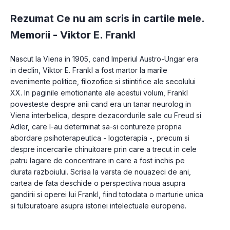
Rezumat Ce nu am scris in cartile mele.
Memorii -
Viktor E. Frankl
Nascut la Viena in 1905, cand Imperiul Austro-Ungar era 
in declin, Viktor E. Frankl a fost martor la marile 
evenimente politice, filozofice si stiintifice ale secolului 
XX. In paginile emotionante ale acestui volum, Frankl 
povesteste despre anii cand era un tanar neurolog in 
Viena interbelica, despre dezacordurile sale cu Freud si 
Adler, care l-au determinat sa-si contureze propria 
abordare psihoterapeutica - logoterapia -, precum si 
despre incercarile chinuitoare prin care a trecut in cele 
patru lagare de concentrare in care a fost inchis pe 
durata razboiului. Scrisa la varsta de nouazeci de ani, 
cartea de fata deschide o perspectiva noua asupra 
gandirii si operei lui Frankl, fiind totodata o marturie unica 
si tulburatoare asupra istoriei intelectuale europene.