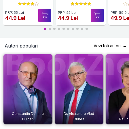
PRP: 55 Lei
PRP: 55 Lei
PRP: 59.9 
44.9 Lei
44.9 Lei
49.9 Le
Autori populari
Vezi toti autorii →
Constantin Dumitru
Dr. Alexandru Vlad
Dulcan
Ciurea
Raluc