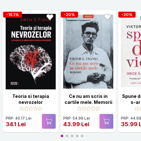
-15.1%
-20%
-20%
Teoria si terapia
Ce nu am scris in
Spune da
nevrozelor
cartile mele. Memorii
s-ar
PRP: 40.17 Lei
PRP: 54.99 Lei
PRP: 44.99
34.1 Lei
43.99 Lei
35.99 