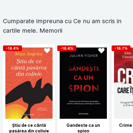
Cumparate impreuna cu Ce nu am scris in
cartile mele. Memorii
-18.4%
-18.4%
-16.7%
Știu de ce cântă
Gandeste ca un
Crime 
pasărea din colivie
spion