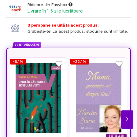
Ridicare din Easybox
Livrare în 1-5 zile lucrătoare
3 persoane se uită la acest produs.
Grăbește-te! La acest produs, stocurile sunt limitate.
TOP VÂNZĂRI
-5.1%
-22.1%
-
BESTSELLER