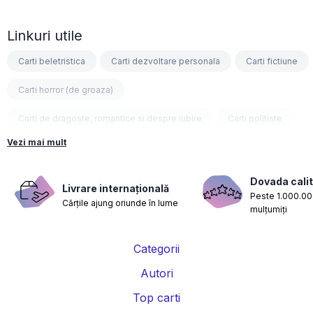
Linkuri utile
Carti beletristica
Carti dezvoltare personala
Carti fictiune
Carti horror (de groaza)
Carti de dragoste, romantice si despre iubire
Carti politiste
Vezi mai mult
Carti fantasy
Carti psihologice
Carti nutritie, sanatate si de slabit
Carti diete
Dovada calit
Livrare internațională
Peste 1.000.000
Cărțile ajung oriunde în lume
Carti despre sarcina si nastere
Carti educatie financiara
mulțumiți
Carti management si leadership
Carti marketing si vanzari
Categorii
Carti de istorie
Carti pentru copii
Carti Parintele Necula
Autori
Carti Dr. Alexandru Ciurea
Carti Parintele Vasile Ioana
Top carti