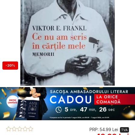
-20%
5
47
25
ore,
min,
sec
PRP: 54.99 Lei
TVA