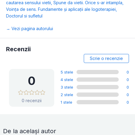
cautarea sensului vietii
,
Spune da vietii. Orice s-ar intampla
,
Voința de sens. Fundamente și aplicații ale logoterapiei
,
Doctorul si sufletul
→ Vezi pagina autorului
Recenzii
Scrie o recenzie
5 stele
0
0
4 stele
0
3 stele
0
2 stele
0
0 recenzii
1 stele
0
De la același autor