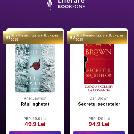
Gala Premilor Literare Bookzone
Gala Premilor Literare Bookzone
#1
#2
2025
2025
Ariel Lawhon
Dan Brown
Râul Înghețat
Secretul secretelor
PRP: 59.9 Lei
PRP: 129 Lei
49.9 Lei
94.9 Lei