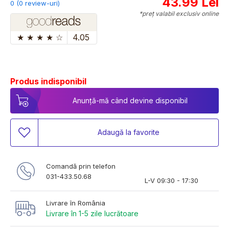
43.99 Lei
0 (0 review-uri)
*preț valabil exclusiv online
★
★
★
★
☆
4.05
Produs indisponibil
Anunță-mă când devine disponibil
Adaugă la favorite
Comandă prin telefon
031-433.50.68
L-V 09:30 - 17:30
Livrare în România
Livrare în 1-5 zile lucrătoare