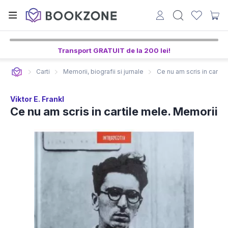
5
47
25
ore,
min,
sec
Transport GRATUIT de la 200 lei!
Carti
Memorii, biografii si jurnale
Ce nu am scris in cartil
Viktor E. Frankl
Ce nu am scris in cartile mele. Memorii