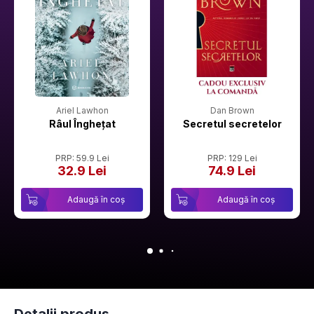
Ariel Lawhon
Dan Brown
Râul Înghețat
Secretul secretelor
PRP: 59.9 Lei
PRP: 129 Lei
32.9 Lei
74.9 Lei
Adaugă în coș
Adaugă în coș
Detalii produs