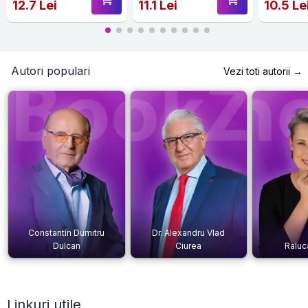
12.7 Lei
11.1 Lei
10.5 Le
Autori populari
Vezi toti autorii →
Constantin Dumitru
Dr. Alexandru Vlad
Dulcan
Ciurea
Raluc
Linkuri utile