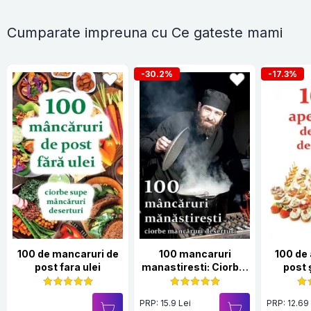
Cumparate impreuna cu Ce gateste mami
-30.2%
-17.3%
100 de mancaruri de
100 mancaruri
100 de 
post fara ulei
manastiresti: Ciorbe,
post 
mancaruri, deserturi
PRP: 15.9 Lei
PRP: 12.69