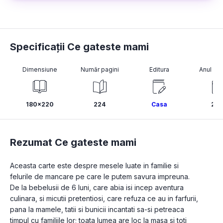
Specificații Ce gateste mami
Dimensiune
Număr pagini
Editura
Anul pub
180x220
224
Casa
202
Rezumat Ce gateste mami
Aceasta carte este despre mesele luate in familie si 
felurile de mancare pe care le putem savura impreuna. 
De la bebelusii de 6 luni, care abia isi incep aventura 
culinara, si micutii pretentiosi, care refuza ce au in farfurii, 
pana la mamele, tatii si bunicii incantati sa-si petreaca 
timpul cu familiile lor; toata lumea are loc la masa si toti 