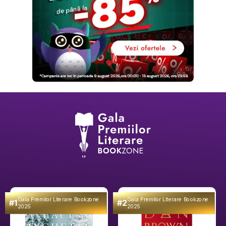
Gala Premilor Literare Bookzone
Gala Premilor Literare Bookzone
#1
#2
2025
2025