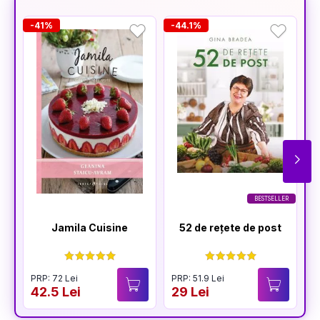
-41%
-44.1%
-
BESTSELLER
Jamila Cuisine
52 de rețete de post
PRP: 72 Lei
PRP: 51.9 Lei
42.5 Lei
29 Lei