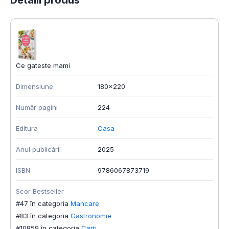
Ce gateste mami
Dimensiune
180x220
Număr pagini
224
Editura
Casa
Anul publicării
2025
ISBN
9786067873719
Scor Bestseller
#47 în categoria
Mancare
#83 în categoria
Gastronomie
#10859 în categoria
Carti