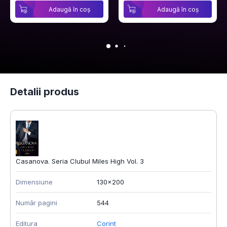
Adaugă în coș
Adaugă în coș
Detalii produs
Casanova. Seria Clubul Miles High Vol. 3
Dimensiune
130x200
Număr pagini
544
Editura
Corint