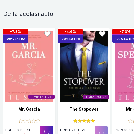
De la același autor
-7.3%
-4.6%
-7.3%
-20% EXTRA
-30% EXTRA
-20% EXTR
LIMBA ENGLEZA
LIMBA ENGLEZA
Mr. Garcia
The Stopover
Mr.
PRP: 69.19 Lei
PRP: 62.58 Lei
PRP: 69.19