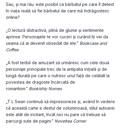
Sau, și mai rău: este posibil ca bărbatul pe care îl detest 
în viața reală să fie bărbatul de care mă îndrăgostesc 
online?
„O lectură distractivă, plină de glume și sentimente 
aprinse. Personajele te vor cuceri și curând îți vei da 
seama că ai devenit obsedat de ele.” 
Bookcase and 
Coffee
„A fost teribil de amuzant să urmăresc cum cele două 
personaje principale trec de la antipatia inițială și de 
lungă durată pe care o nutresc unul față de celălalt la 
povestea de dragoste încărcată de 
romantism.” 
Bookishly Nomes
„T L Swan continuă să impresioneze și, având în vedere 
că această carte e destul de voluminoasă, stilul autoarei 
este atât de incitant, încât nici nu pare că trebuie să 
parcurgi sute de pagini.” 
Noveltea Corner