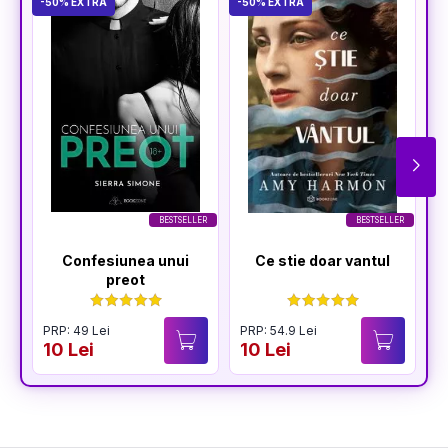
-50% EXTRA
-50% EXTRA
-5
BESTSELLER
BESTSELLER
Confesiunea unui
Ce stie doar vantul
preot
PRP: 49 Lei
PRP: 54.9 Lei
P
10 Lei
10 Lei
1