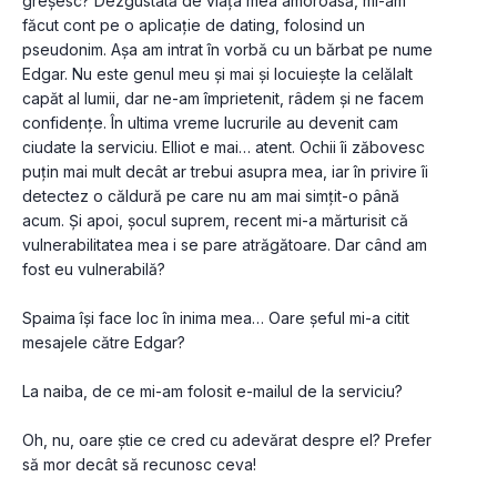
greșesc? Dezgustată de viața mea amoroasă, mi-am 
făcut cont pe o aplicație de dating, folosind un 
pseudonim. Așa am intrat în vorbă cu un bărbat pe nume 
Edgar. Nu este genul meu și mai și locuiește la celălalt 
capăt al lumii, dar ne-am împrietenit, râdem și ne facem 
confidențe. În ultima vreme lucrurile au devenit cam 
ciudate la serviciu. Elliot e mai… atent. Ochii îi zăbovesc 
puțin mai mult decât ar trebui asupra mea, iar în privire îi 
detectez o căldură pe care nu am mai simțit-o până 
acum. Și apoi, șocul suprem, recent mi-a mărturisit că 
vulnerabilitatea mea i se pare atrăgătoare. Dar când am 
fost eu vulnerabilă?
Spaima își face loc în inima mea… Oare șeful mi-a citit 
mesajele către Edgar?
La naiba, de ce mi-am folosit e-mailul de la serviciu?
Oh, nu, oare știe ce cred cu adevărat despre el? Prefer 
să mor decât să recunosc ceva!