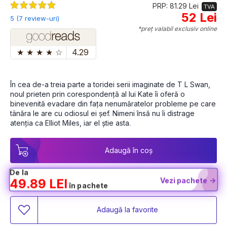
PRP: 81.29 Lei
TVA
52 Lei
5 (7 review-uri)
*preț valabil exclusiv online
★
★
★
★
☆
4.29
În cea de-a treia parte a toridei serii imaginate de T L Swan, 
noul prieten prin corespondență al lui Kate îi oferă o 
binevenită evadare din fața nenumăratelor probleme pe care 
tânăra le are cu odiosul ei șef. Nimeni însă nu îi distrage 
atenția ca Elliot Miles, iar el știe asta.
Adaugă în coș
De la
Vezi pachete ->
49.89 LEI
în pachete
Adaugă la favorite