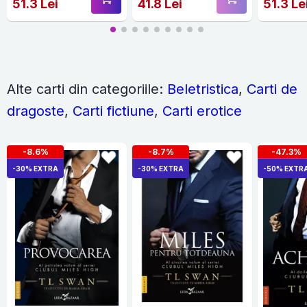
51.3 Lei
41.8 Lei
51.3 Le
Alte carti din categoriile:
Beletristica
,
Carti de
dragoste
,
Carti fictiune
,
Carti erotice
-8.6%
-8.7%
-47.3%
-30% EXTRA
-30% EXTRA
-50% EXTR