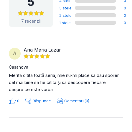
5
4 stele
0
3 stele
0
2 stele
0
7 recenzii
1 stele
0
Ana Maria Lazar
A
Casanova
Merita citita toată seria, mie nu-mi place sa dau spoiler,
cel mai bine sa fie citita și sa descopere fiecare
despre ce este vorba
0
Răspunde
Comentarii(0)