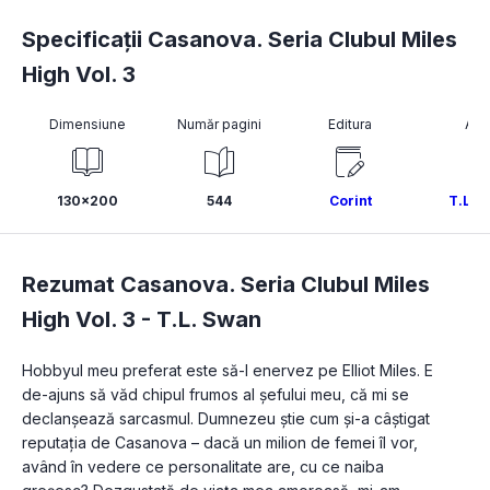
Specificații Casanova. Seria Clubul Miles
High Vol. 3
Dimensiune
Număr pagini
Editura
Aut
130x200
544
Corint
T.L. 
Rezumat Casanova. Seria Clubul Miles
High Vol. 3 -
T.L. Swan
Hobbyul meu preferat este să-l enervez pe Elliot Miles. E 
de-ajuns să văd chipul frumos al șefului meu, că mi se 
declanșează sarcasmul. Dumnezeu știe cum și-a câștigat 
reputația de Casanova – dacă un milion de femei îl vor, 
având în vedere ce personalitate are, cu ce naiba 