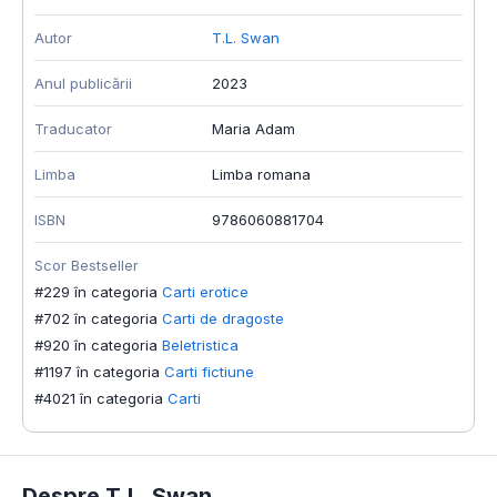
Autor
T.L. Swan
Anul publicării
2023
Traducator
Maria Adam
Limba
Limba romana
ISBN
9786060881704
Scor Bestseller
#229 în categoria
Carti erotice
#702 în categoria
Carti de dragoste
#920 în categoria
Beletristica
#1197 în categoria
Carti fictiune
#4021 în categoria
Carti
Despre T.L. Swan