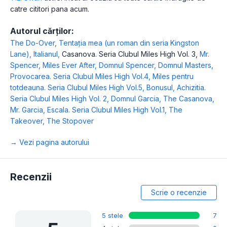
catre cititori pana acum.
Autorul cărților:
The Do-Over
,
Tentația mea (un roman din seria Kingston
Lane)
,
Italianul
,
Casanova. Seria Clubul Miles High Vol. 3
,
Mr.
Spencer
,
Miles Ever After
,
Domnul Spencer
,
Domnul Masters
,
Provocarea. Seria Clubul Miles High Vol.4
,
Miles pentru
totdeauna. Seria Clubul Miles High Vol.5
,
Bonusul
,
Achizitia.
Seria Clubul Miles High Vol. 2
,
Domnul Garcia
,
The Casanova
,
Mr. Garcia
,
Escala. Seria Clubul Miles High Vol.1
,
The
Takeover
,
The Stopover
→ Vezi pagina autorului
Recenzii
Scrie o recenzie
5 stele
7