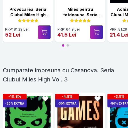
Provocarea. Seria
Miles pentru
Achiz
Clubul Miles High
totdeauna. Seria
Clubul M
Vol.4
Clubul Miles High
Vol.5
PRP: 81.29 Lei
PRP: 64.9 Lei
PRP: 81.29
52 Lei
41.5 Lei
21.4 Le
Cumparate impreuna cu Casanova. Seria
Clubul Miles High Vol. 3
-10.8%
-4.8%
-3.9%
-20% EXTRA
-30% EXTRA
-50% EXTR