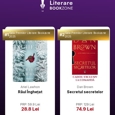
Gala Premilor Literare Bookzone
Gala Premilor Literare Bookzone
#1
#2
2025
2025
Ariel Lawhon
Dan Brown
Râul Înghețat
Secretul secretelor
PRP: 59.9 Lei
PRP: 129 Lei
28.8 Lei
74.9 Lei