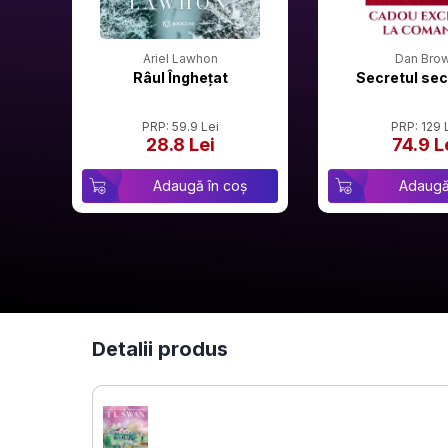
Ariel Lawhon
Dan Bro
Râul Înghețat
Secretul sec
PRP: 59.9 Lei
PRP: 129 
28.8 Lei
74.9 L
Adaugă în coș
Adaugă
Detalii produs