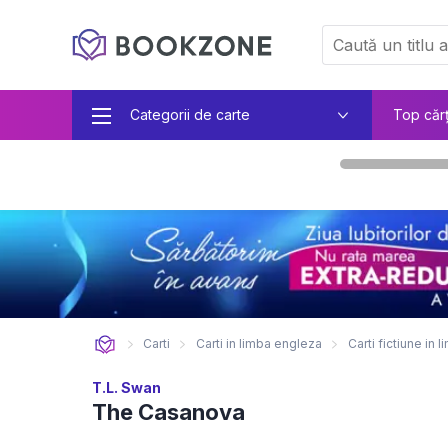
Categorii de carte
Top căr
Carti
Carti in limba engleza
Carti fictiune in
T.L. Swan
The Casanova