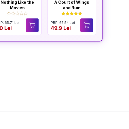
Nothing Like the
A Court of Wings
A Court 
Movies
and Ruin
and F
P: 65.71 Lei
PRP: 65.54 Lei
PRP: 65.54 Le
0 Lei
49.9 Lei
49.9 Lei