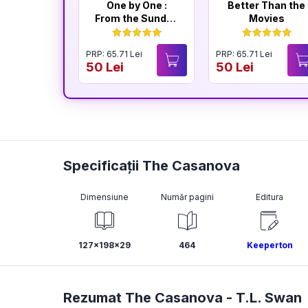
One by One :
Better Than the
From the Sunday
Movies
Times
Bestselling
PRP: 65.71 Lei
PRP: 65.71 Lei
Author of The
50 Lei
50 Lei
Housemaid
Specificații The Casanova
Dimensiune
Număr pagini
Editura
127x198x29
464
Keeperton
Rezumat The Casanova -
T.L. Swan