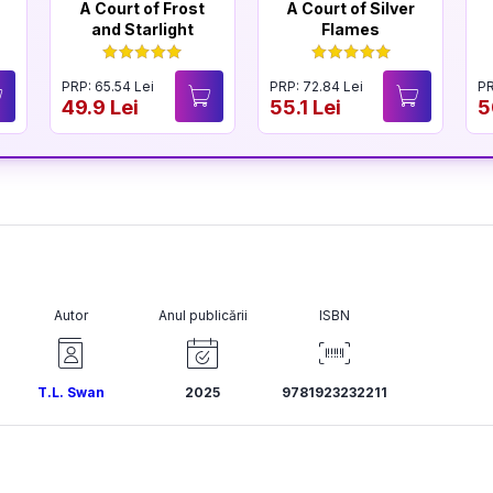
A Court of Frost
A Court of Silver
and Starlight
Flames
PRP: 65.54 Lei
PRP: 72.84 Lei
PR
49.9 Lei
55.1 Lei
5
Autor
Anul publicării
ISBN
T.L. Swan
2025
9781923232211