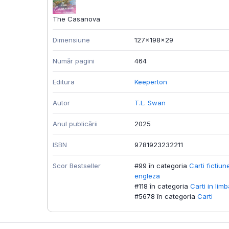
The Casanova
Dimensiune
127x198x29
Număr pagini
464
Editura
Keeperton
Autor
T.L. Swan
Anul publicării
2025
ISBN
9781923232211
Scor Bestseller
#99 în categoria
Carti fictiun
engleza
#118 în categoria
Carti in lim
#5678 în categoria
Carti