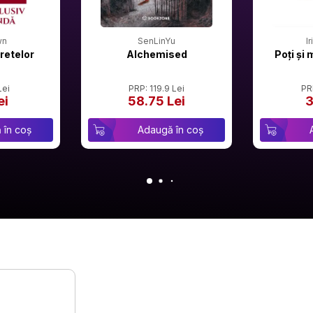
wn
SenLinYu
I
retelor
Alchemised
Poți și 
Lei
PRP: 119.9 Lei
PR
ei
58.75 Lei
3
 în coș
Adaugă în coș