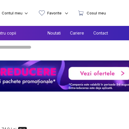
Contul meu
Favorite
Cosul meu
tru copii
Noutati
Cariere
Contact