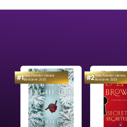
#1
#2
Gala Premilor Literare
Gala Premilor Literare
Bookzone 2025
Bookzone 2025