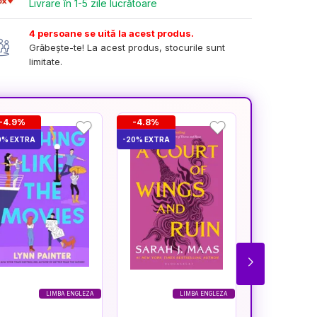
Livrare în 1-5 zile lucrătoare
4 persoane se uită la acest produs.
Grăbește-te! La acest produs, stocurile sunt
limitate.
-4.9%
-4.8%
-4.8%
0% EXTRA
-20% EXTRA
-20% EXTRA
LIMBA ENGLEZA
LIMBA ENGLEZA