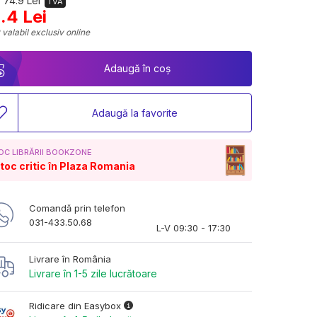
 74.9 Lei
TVA
.4 Lei
 valabil exclusiv online
Adaugă în coș
Adaugă la favorite
OC LIBRĂRII BOOKZONE
toc critic în Plaza Romania
Comandă prin telefon
031-433.50.68
L-V 09:30 - 17:30
Livrare în România
Livrare în 1-5 zile lucrătoare
Ridicare din Easybox