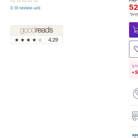
PRP:
52
0 (0 review-uri)
*preț
★
★
★
★
☆
4.29
ST
S