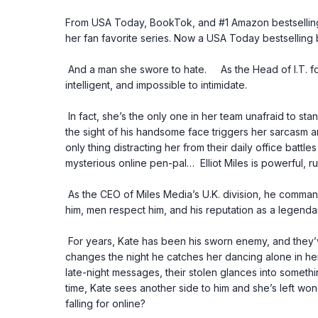
From USA Today, BookTok, and #1 Amazon bestselling
her fan favorite series. Now a USA Today bestselling b
 And a man she swore to hate.     As the Head of I.T. for Miles Media, Kathryn Landon is efficient, 
intelligent, and impossible to intimidate.
 In fact, she’s the only one in her team unafraid to stand up to her arrogant billionaire boss. Just 
the sight of his handsome face triggers her sarcasm a
only thing distracting her from their daily office battle
mysterious online pen-pal…  Elliot Miles is powerful, ru
 As the CEO of Miles Media’s U.K. division, he commands attention with a glance. Women adore 
him, men respect him, and his reputation as a legen
 For years, Kate has been his sworn enemy, and they’ve clashed at every turn. But everything 
changes the night he catches her dancing alone in her 
late-night messages, their stolen glances into somethin
time, Kate sees another side to him and she’s left won
falling for online?