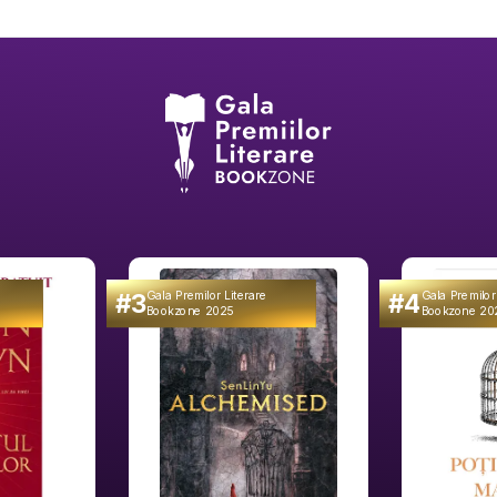
#3
#4
Gala Premilor Literare
Gala Premilor
Bookzone 2025
Bookzone 20