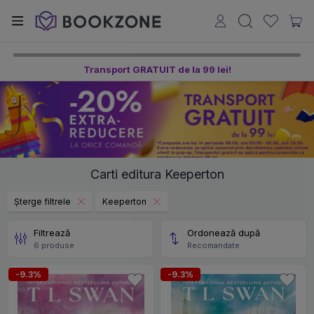
Transport GRATUIT de la 99 lei!
Carti editura Keeperton
Șterge filtrele
Keeperton
Filtrează
Ordonează după
6 produse
Recomandate
-9.3%
-9.3%