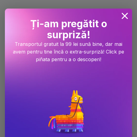
Ți-am pregătit o
surpriză!
Transportul gratuit la 99 lei sună bine, dar mai
avem pentru tine încă o extra-surpriză! Click pe
piñata pentru a o descoperi!