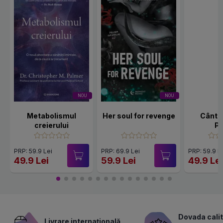
NOU
NOU
Metabolismul
Her soul for revenge
Cânte
creierului
Po
PRP: 59.9 Lei
PRP: 69.9 Lei
PRP: 59.9 L
49.9 Lei
59.9 Lei
49.9 Le
Dovada calit
Livrare internațională