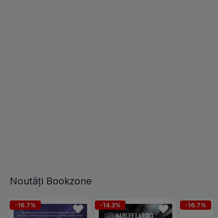
Noutăți Bookzone
-16.7%
-14.3%
-16.7%