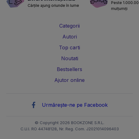
Peste 1.000.000
Cărțile ajung oriunde în lume
mulțumiți
Categorii
Autori
Top carti
Noutati
Bestsellers
Ajutor online
Urmărește-ne pe Facebook
© Copyright 2026 BOOKZONE S.R.L.
C.U.I. RO 44748128, Nr. Reg. Com. J2021014096403