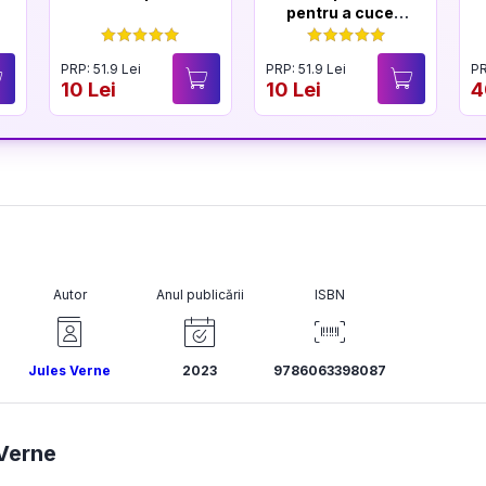
pentru a cuceri
un Lord
PRP: 51.9 Lei
PRP: 51.9 Lei
PR
10 Lei
10 Lei
4
Autor
Anul publicării
ISBN
Jules Verne
2023
9786063398087
Verne