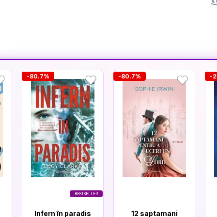
-80.7%
-80.7%
-2
BESTSELLER
Infern în paradis
12 saptamani