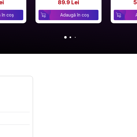
ei
89.9 Lei
5
 în coș
Adaugă în coș