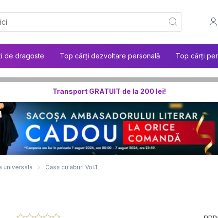
ți de dragoste
Top cărți dezvoltare personală
Top cărți pen
Transport GRATUIT de la 200 lei!
a universala
Casa cu aburi Vol.1