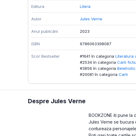
Editura
Litera
Autor
Jules Verne
Anul publicării
2023
ISBN
9786063398087
Scor Bestseller
#1641 în categoria
Literatura 
#2534 în categoria
Carti fict
#3856 în categoria
Beletristi
#20081 în categoria
Carti
Despre Jules Verne
BOOKZONE iti pune la dis
Jules Verne se bucura de
contureaza personajele 
Poti gasi toate cartile 