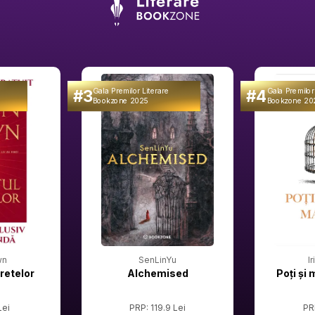
#3
#4
Gala Premilor Literare
Gala Premilor
Bookzone 2025
Bookzone 20
wn
SenLinYu
I
retelor
Alchemised
Poți și 
Lei
PRP: 119.9 Lei
PR