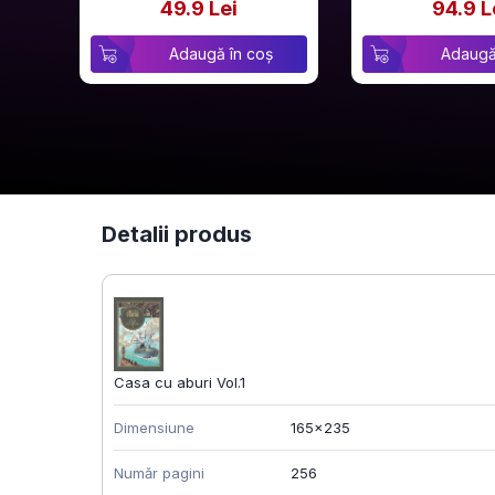
49.9 Lei
94.9 L
Adaugă în coș
Adaugă
Detalii produs
Casa cu aburi Vol.1
Dimensiune
165x235
Număr pagini
256