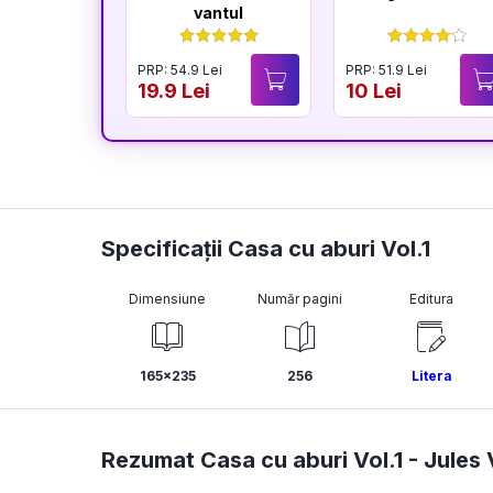
vantul
PRP: 54.9 Lei
PRP: 51.9 Lei
19.9 Lei
10 Lei
Specificații Casa cu aburi Vol.1
Dimensiune
Număr pagini
Editura
165x235
256
Litera
Rezumat Casa cu aburi Vol.1 -
Jules 