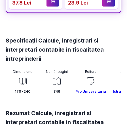
37.8 Lei
23.9 Lei
2
Specificații Calcule, inregistrari si
interpretari contabile in fiscalitatea
intreprinderii
Dimensiune
Număr pagini
Editura
Aut
170x240
346
Pro Universitaria
Istrate 
Rezumat Calcule, inregistrari si
interpretari contabile in fiscalitatea