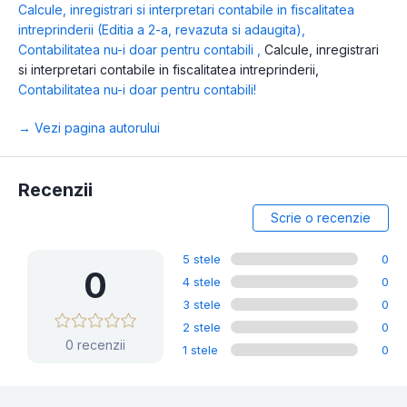
Calcule, inregistrari si interpretari contabile in fiscalitatea
intreprinderii (Editia a 2-a, revazuta si adaugita)
,
Contabilitatea nu-i doar pentru contabili
,
Calcule, inregistrari
si interpretari contabile in fiscalitatea intreprinderii
,
Contabilitatea nu-i doar pentru contabili!
→ Vezi pagina autorului
Recenzii
Scrie o recenzie
5 stele
0
0
4 stele
0
3 stele
0
2 stele
0
0 recenzii
1 stele
0