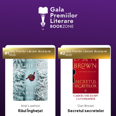
Gala Premilor Literare Bookzone
Gala Premilor Literare Bookzone
#1
#2
2025
2025
Ariel Lawhon
Dan Brown
Râul Înghețat
Secretul secretelor