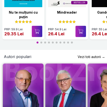
BESTSELLER
Nu te mulțumi cu
Mindreader
Gande
puțin
PRP: 59.9 Lei
PRP: 54.9 Lei
PRP: 55 Le
29.35 Lei
26.4 Lei
26.4 Le
Autori populari
Vezi toti autorii →