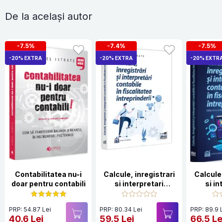
De la același autor
-7.5%
-7.4%
-7.5%
-20% EXTRA
-20% EXTRA
-20% EXTR
Contabilitatea nu-i
Calcule, inregistrari
Calcule,
doar pentru contabili
si interpretari
si in
contabile in
con
fiscalitatea
fis
PRP: 54.87 Lei
PRP: 80.34 Lei
PRP: 89.9 
intreprinderii
intreprin
40.6 Lei
59.5 Lei
66.5 Le
2-a, 