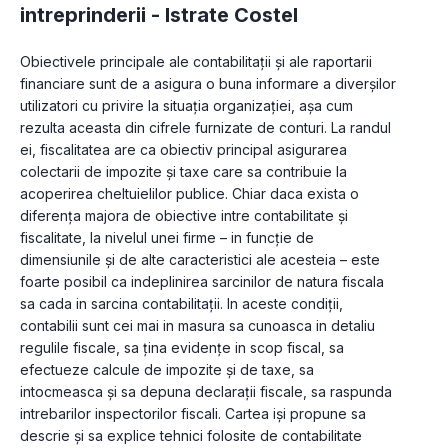
intreprinderii -
Istrate Costel
Obiectivele principale ale contabilitații și ale raportarii 
financiare sunt de a asigura o buna informare a diverșilor 
utilizatori cu privire la situația organizației, așa cum 
rezulta aceasta din cifrele furnizate de conturi. La randul 
ei, fiscalitatea are ca obiectiv principal asigurarea 
colectarii de impozite și taxe care sa contribuie la 
acoperirea cheltuielilor publice. Chiar daca exista o 
diferența majora de obiective intre contabilitate și 
fiscalitate, la nivelul unei firme – in funcție de 
dimensiunile și de alte caracteristici ale acesteia – este 
foarte posibil ca indeplinirea sarcinilor de natura fiscala 
sa cada in sarcina contabilitații. In aceste condiții, 
contabilii sunt cei mai in masura sa cunoasca in detaliu 
regulile fiscale, sa țina evidențe in scop fiscal, sa 
efectueze calcule de impozite și de taxe, sa 
intocmeasca și sa depuna declarații fiscale, sa raspunda 
intrebarilor inspectorilor fiscali. Cartea iși propune sa 
descrie și sa explice tehnici folosite de contabilitate 