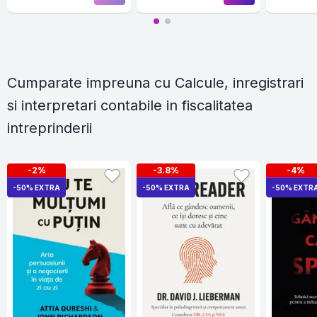
ad
Cumparate impreuna cu Calcule, inregistrari
si interpretari contabile in fiscalitatea
intreprinderii
-2%
-3.8%
-4%
-50% EXTRA
-50% EXTRA
-50% EXTR