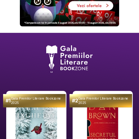
Gala Premilor Literare Bookzone
Gala Premilor Literare Bookzone
#1
#2
2025
2025