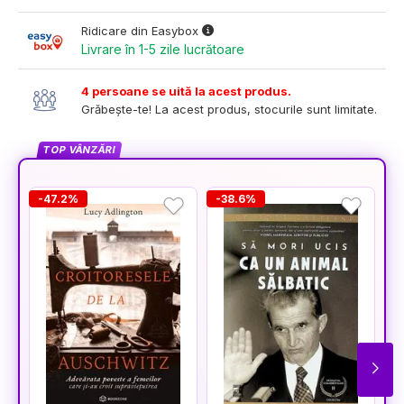
Ridicare din Easybox
Livrare în 1-5 zile lucrătoare
4 persoane se uită la acest produs.
Grăbește-te! La acest produs, stocurile sunt limitate.
TOP VÂNZĂRI
-47.2%
-38.6%
-