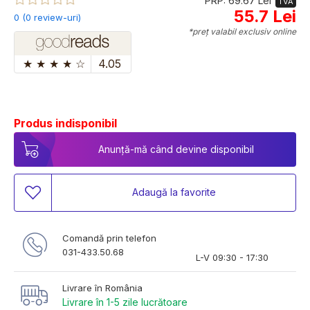
PRP: 69.67 Lei
TVA
55.7 Lei
0 (0 review-uri)
*preț valabil exclusiv online
★
★
★
★
☆
4.05
Produs indisponibil
Anunță-mă când devine disponibil
Adaugă la favorite
Comandă prin telefon
031-433.50.68
L-V 09:30 - 17:30
Livrare în România
Livrare în 1-5 zile lucrătoare