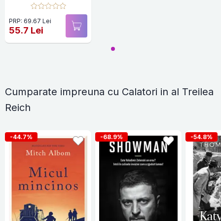
PRP: 69.67 Lei
55.7 Lei
Cumparate impreuna cu Calatori in al Treilea
Reich
-44.7%
-68.9%
-54.8%