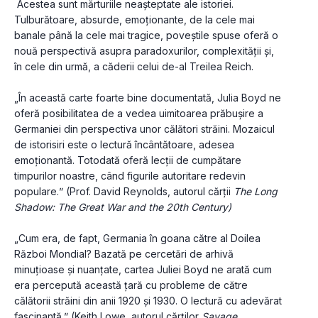
 Acestea sunt mărturiile neașteptate ale istoriei. 
Tulburătoare, absurde, emoționante, de la cele mai 
banale până la cele mai tragice, poveștile spuse oferă o 
nouă perspectivă asupra paradoxurilor, complexității și, 
în cele din urmă, a căderii celui de-al Treilea Reich.
„În această carte foarte bine documentată, Julia Boyd ne 
oferă posibilitatea de a vedea uimitoarea prăbușire a 
Germaniei din perspectiva unor călători străini. Mozaicul 
de istorisiri este o lectură încântătoare, adesea 
emoționantă. Totodată oferă lecții de cumpătare 
timpurilor noastre, când figurile autoritare redevin 
populare.ˮ (Prof. David Reynolds, autorul cărții 
The Long 
Shadow: The Great War and the 20th Century)
„Cum era, de fapt, Germania în goana către al Doilea 
Război Mondial? Bazată pe cercetări de arhivă 
minuțioase și nuanțate, cartea Juliei Boyd ne arată cum 
era percepută această țară cu probleme de către 
călătorii străini din anii 1920 și 1930. O lectură cu adevărat 
fascinantă.ˮ (Keith Lowe, autorul cărților 
Savage 