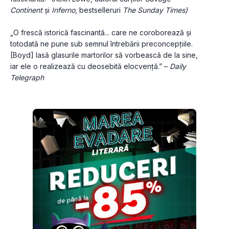
Continent
 și 
Inferno
, bestselleruri 
The Sunday Times)
„O frescă istorică fascinantă... care ne coroborează și 
totodată ne pune sub semnul întrebării preconcepțiile. 
[Boyd] lasă glasurile martorilor să vorbească de la sine, 
iar ele o realizează cu deosebită elocvență.” – 
Daily 
Telegraph