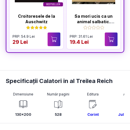
BESTSELLER
Croitoresele de la
Sa mori ucis ca un
Auschwitz
animal salbatic.
Seria Sfarsitul
Ceausestilor Vol.2
PRP: 54.9 Lei
PRP: 31.61 Lei
P
29 Lei
19.4 Lei
2
Specificații Calatori in al Treilea Reich
Dimensiune
Număr pagini
Editura
Aut
130x200
528
Corint
Julia 