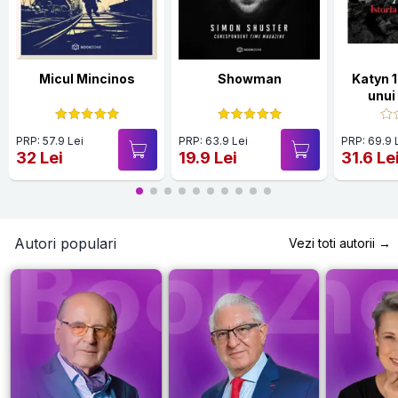
Micul Mincinos
Showman
Katyn 1
unui
PRP: 57.9 Lei
PRP: 63.9 Lei
PRP: 69.9 
32 Lei
19.9 Lei
31.6 Le
Autori populari
Vezi toti autorii →