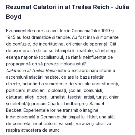
Rezumat Calatori in al Treilea Reich -
Julia
Boyd
Evenimentele care au avut loc în Germania între 1919 și 
1945 au fost dramatice și teribile. Au fost însă și momente 
de confuzie, de incertitudine, ori chiar de speranță. Cât 
de ușor era să știi ce se întâmpla în realitate, să înțelegi 
esența național-socialismului, să rămâi neinfluențat de 
propagandă ori să prevezi Holocaustul?
Călători în al Treilea Reich
 este o extraordinară istorie a 
ascensiunii mișcării naziste, ce are la bază relatări 
directe, adunând o sumedenie de voci ale unor studenți, 
politicieni, muzicieni, diplomați, școlari, comuniști, 
cărturari, atleți, poeți, jurnaliști, fasciști, artiști, turiști, chiar 
și celebrități precum Charles Lindbergh și Samuel 
Beckett. Experiențele lor ne transmit o imagine 
tridimensională a Germaniei din timpul lui Hitler, una atât 
de concretă, încât cititorul va simți, va auzi și chiar va 
respira atmosfera de atunci.