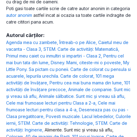
cu drag de mii de oameni.
Poti gasi toate cartile scrie de catre autor anonim in categoria
autor anonim
astfel incat ai ocazia sa toate cartile indragite de
catre cititori pana acum.
Autorul cărților:
Agenda mea cu zambete
,
Întreab-o pe Alice
,
Caietul meu de
vacanta - Clasa 3
,
STEM. Carte de activități: Matematică
,
Primul meu caiet cu inmultiri si impartiri - Clasa 2
,
Pentru cel
mai bun tata din lume
,
Disney. Mami, citeste-mi o poveste
,
My
Little Pony. Sa pictam cu poneii. Carte de colorat cu pensula si
acuarele
,
Iepurila urechila. Carte de colorat
,
101 mega
activități de învățare
,
Pentru cea mai buna mama din lume
,
101
activități de învățare precoce
,
Animale de companie. Sunt mic
și vreau să aflu
,
Animale sălbatice. Sunt mic și vreau să aflu
,
Cele mai frumoase lecturi pentru Clasa a 2-a
,
Cele mai
frumoase lecturi pentru clasa a 4-a
,
Deseneaza pas cu pas -
Clasa pregatitoare
,
Povesti muzicale. Lacul lebedelor
,
Culorile
iernii
,
STEM. Carte de activități: Tehnologie
,
STEM. Carte de
activități: Inginerie
,
Alimente. Sunt mic și vreau să aflu
,
Coloram. 40 de imagini de Pasti
,
101 jocuri logice. Carte de