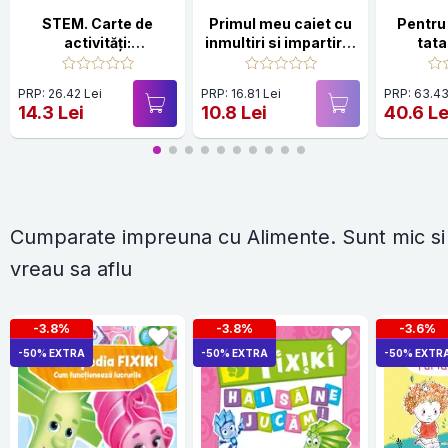
STEM. Carte de
Primul meu caiet cu
Pentru
activități:
inmultiri si impartiri -
tata
Matematică
Clasa 2
PRP: 26.42 Lei
PRP: 16.81 Lei
PRP: 63.43
14.3 Lei
10.8 Lei
40.6 Le
Cumparate impreuna cu Alimente. Sunt mic si
vreau sa aflu
-3.8%
-3.8%
-3.6%
-50% EXTRA
-50% EXTRA
-50% EXTR