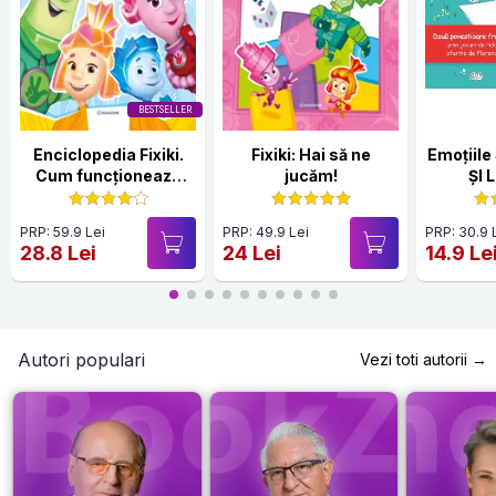
BESTSELLER
Enciclopedia Fixiki.
Fixiki: Hai să ne
Emoțiile Sare
Cum funcționează
jucăm!
ȘI 
lucrurile
PRP: 59.9 Lei
PRP: 49.9 Lei
PRP: 30.9 
28.8 Lei
24 Lei
14.9 Le
Autori populari
Vezi toti autorii →