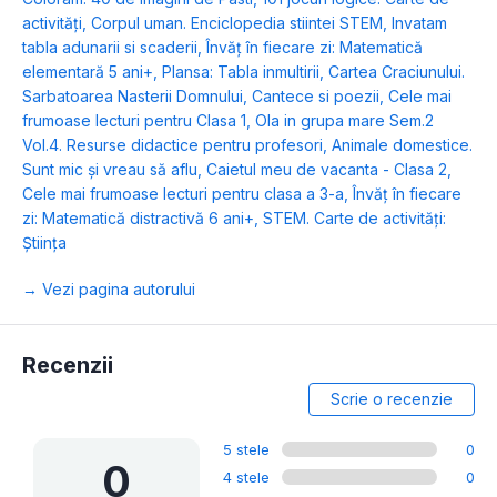
activități
,
Corpul uman. Enciclopedia stiintei STEM
,
Invatam
tabla adunarii si scaderii
,
Învăț în fiecare zi: Matematică
elementară 5 ani+
,
Plansa: Tabla inmultirii
,
Cartea Craciunului.
Sarbatoarea Nasterii Domnului
,
Cantece si poezii
,
Cele mai
frumoase lecturi pentru Clasa 1
,
Ola in grupa mare Sem.2
Vol.4. Resurse didactice pentru profesori
,
Animale domestice.
Sunt mic și vreau să aflu
,
Caietul meu de vacanta - Clasa 2
,
Cele mai frumoase lecturi pentru clasa a 3-a
,
Învăț în fiecare
zi: Matematică distractivă 6 ani+
,
STEM. Carte de activități:
Știința
→ Vezi pagina autorului
Recenzii
Scrie o recenzie
5 stele
0
0
4 stele
0