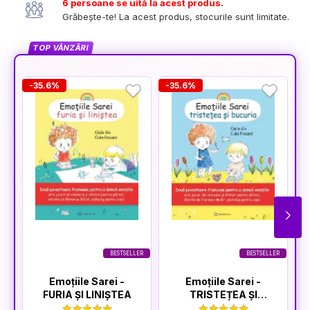
6 persoane se uită la acest produs.
Grăbește-te! La acest produs, stocurile sunt limitate.
TOP VÂNZĂRI
-35.6%
-35.6%
-
BESTSELLER
BESTSELLER
Emoțiile Sarei -
Emoțiile Sarei -
FURIA ȘI LINIȘTEA
TRISTEȚEA ȘI
BUCURIA