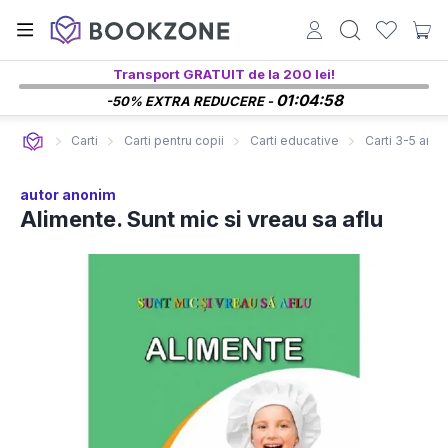
Transport GRATUIT de la 200 lei!
01:04:57
-50% EXTRA REDUCERE -
Carti
Carti pentru copii
Carti educative
Carti 3-5 ani
autor anonim
Alimente. Sunt mic si vreau sa aflu