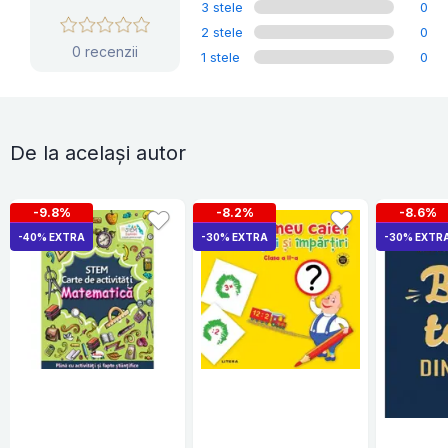
3 stele
0
2 stele
0
0 recenzii
1 stele
0
De la același autor
-9.8%
-8.2%
-8.6%
-40% EXTRA
-30% EXTRA
-30% EXTR