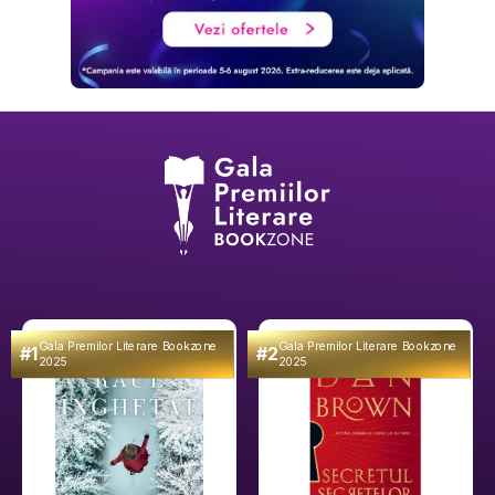
Gala Premilor Literare Bookzone
Gala Premilor Literare Bookzone
#1
#2
2025
2025