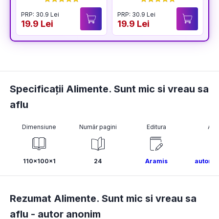
PRP: 30.9 Lei
PRP: 30.9 Lei
P
19.9 Lei
19.9 Lei
1
Specificații Alimente. Sunt mic si vreau sa
aflu
Dimensiune
Număr pagini
Editura
Aut
110x100x1
24
Aramis
autor a
Rezumat Alimente. Sunt mic si vreau sa
aflu -
autor anonim