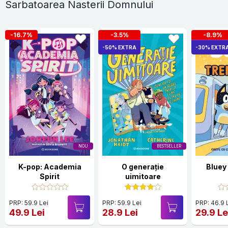
Sarbatoarea Nasterii Domnului
-16.7%
-3.5%
-8.9%
-50% EXTRA
-30% EXTR
NOU
BESTSELLER
K-pop: Academia
O generație
Bluey 
Spirit
uimitoare
PRP: 59.9 Lei
PRP: 59.9 Lei
PRP: 46.9 
49.9 Lei
28.9 Lei
29.9 Le