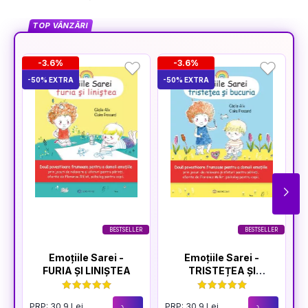
TOP VÂNZĂRI
-3.6%
-3.6%
-50% EXTRA
-50% EXTRA
-5
BESTSELLER
BESTSELLER
Emoțiile Sarei -
Emoțiile Sarei -
FURIA ȘI LINIȘTEA
TRISTEȚEA ȘI
BUCURIA
PRP: 30.9 Lei
PRP: 30.9 Lei
P