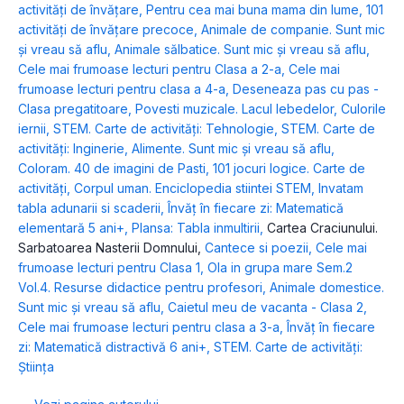
activități de învățare
,
Pentru cea mai buna mama din lume
,
101
activități de învățare precoce
,
Animale de companie. Sunt mic
și vreau să aflu
,
Animale sălbatice. Sunt mic și vreau să aflu
,
Cele mai frumoase lecturi pentru Clasa a 2-a
,
Cele mai
frumoase lecturi pentru clasa a 4-a
,
Deseneaza pas cu pas -
Clasa pregatitoare
,
Povesti muzicale. Lacul lebedelor
,
Culorile
iernii
,
STEM. Carte de activități: Tehnologie
,
STEM. Carte de
activități: Inginerie
,
Alimente. Sunt mic și vreau să aflu
,
Coloram. 40 de imagini de Pasti
,
101 jocuri logice. Carte de
activități
,
Corpul uman. Enciclopedia stiintei STEM
,
Invatam
tabla adunarii si scaderii
,
Învăț în fiecare zi: Matematică
elementară 5 ani+
,
Plansa: Tabla inmultirii
,
Cartea Craciunului.
Sarbatoarea Nasterii Domnului
,
Cantece si poezii
,
Cele mai
frumoase lecturi pentru Clasa 1
,
Ola in grupa mare Sem.2
Vol.4. Resurse didactice pentru profesori
,
Animale domestice.
Sunt mic și vreau să aflu
,
Caietul meu de vacanta - Clasa 2
,
Cele mai frumoase lecturi pentru clasa a 3-a
,
Învăț în fiecare
zi: Matematică distractivă 6 ani+
,
STEM. Carte de activități:
Știința