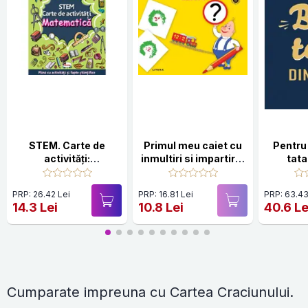
STEM. Carte de
Primul meu caiet cu
Pentru
activități:
inmultiri si impartiri -
tata
Matematică
Clasa 2
PRP: 26.42 Lei
PRP: 16.81 Lei
PRP: 63.43
14.3 Lei
10.8 Lei
40.6 Le
Cumparate impreuna cu Cartea Craciunului.