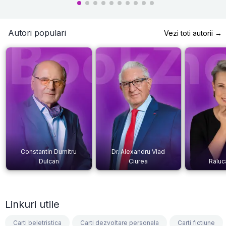
Autori populari
Vezi toti autorii →
Constantin Dumitru
Dr. Alexandru Vlad
Dulcan
Ciurea
Raluc
Linkuri utile
Carti beletristica
Carti dezvoltare personala
Carti fictiune