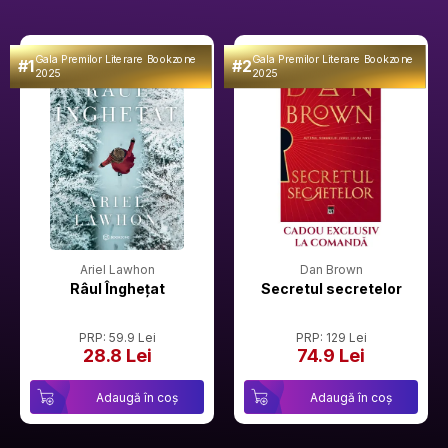
Gala Premilor Literare Bookzone
Gala Premilor Literare Bookzone
#1
#2
2025
2025
Ariel Lawhon
Dan Brown
Râul Înghețat
Secretul secretelor
PRP: 59.9 Lei
PRP: 129 Lei
28.8 Lei
74.9 Lei
Adaugă în coș
Adaugă în coș