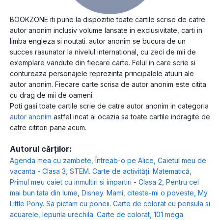
BOOKZONE iti pune la dispozitie toate cartile scrise de catre
autor anonim inclusiv volume lansate in exclusivitate, carti in
limba engleza si noutati. autor anonim se bucura de un
succes rasunator la nivelul international, cu zeci de mii de
exemplare vandute din fiecare carte. Felul in care scrie si
contureaza personajele reprezinta principalele atuuri ale
autor anonim. Fiecare carte scrisa de autor anonim este citita
cu drag de mii de oameni.
Poti gasi toate cartile scrie de catre autor anonim in categoria
autor anonim
astfel incat ai ocazia sa toate cartile indragite de
catre cititori pana acum.
Autorul cărților:
Agenda mea cu zambete
,
Întreab-o pe Alice
,
Caietul meu de
vacanta - Clasa 3
,
STEM. Carte de activități: Matematică
,
Primul meu caiet cu inmultiri si impartiri - Clasa 2
,
Pentru cel
mai bun tata din lume
,
Disney. Mami, citeste-mi o poveste
,
My
Little Pony. Sa pictam cu poneii. Carte de colorat cu pensula si
acuarele
,
Iepurila urechila. Carte de colorat
,
101 mega