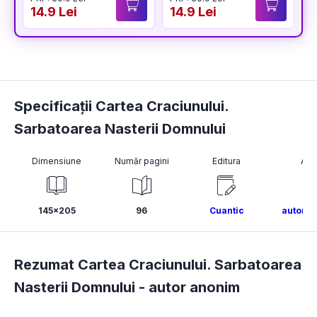
14.9 Lei
14.9 Lei
1
Specificații Cartea Craciunului.
Sarbatoarea Nasterii Domnului
Dimensiune
Număr pagini
Editura
Aut
145x205
96
Cuantic
autor a
Rezumat Cartea Craciunului. Sarbatoarea
Nasterii Domnului -
autor anonim