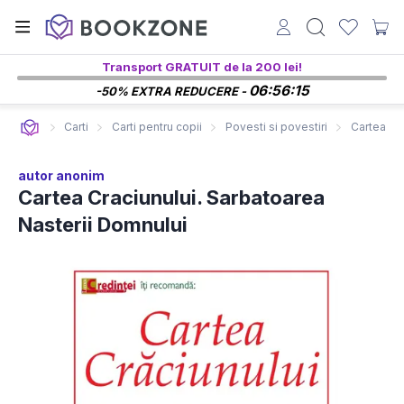
Transport GRATUIT de la 200 lei!
06:56:14
-50% EXTRA REDUCERE -
Carti
Carti pentru copii
Povesti si povestiri
Cartea Cr
autor anonim
Cartea Craciunului. Sarbatoarea
Nasterii Domnului