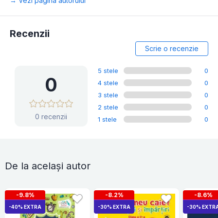
→ Vezi pagina autorului
Recenzii
Scrie o recenzie
5 stele
0
0
4 stele
0
3 stele
0
2 stele
0
0 recenzii
1 stele
0
De la același autor
-9.8%
-8.2%
-8.6%
-40% EXTRA
-30% EXTRA
-30% EXTR