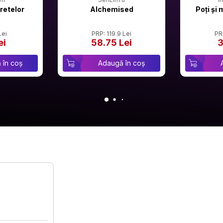
retelor
Alchemised
Poți și 
Lei
PRP: 119.9 Lei
PR
ei
58.75 Lei
3
 în coș
Adaugă în coș