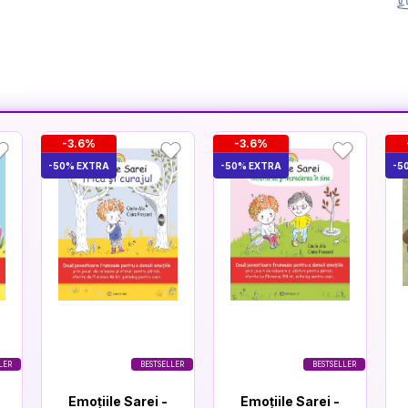
-3.6%
-3.6%
-50% EXTRA
-50% EXTRA
-5
LER
BESTSELLER
BESTSELLER
Emoțiile Sarei -
Emoțiile Sarei -