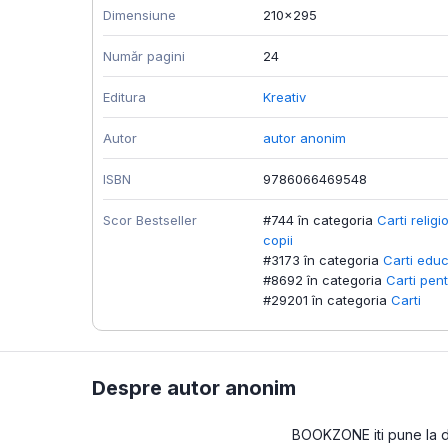
Dimensiune
210x295
Număr pagini
24
Editura
Kreativ
Autor
autor anonim
ISBN
9786066469548
Scor Bestseller
#744 în categoria
Carti relig
copii
#3173 în categoria
Carti educ
#8692 în categoria
Carti pent
#29201 în categoria
Carti
Despre autor anonim
BOOKZONE iti pune la dis