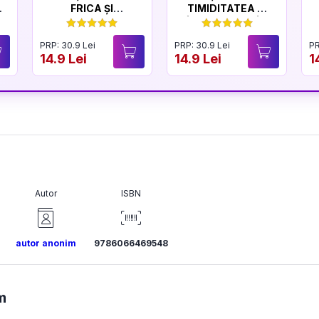
FRICA ȘI
TIMIDITATEA ȘI
CURAJUL
ÎNCREDEREA ÎN
SINE
PRP: 30.9 Lei
PRP: 30.9 Lei
PR
14.9 Lei
14.9 Lei
1
Autor
ISBN
autor anonim
9786066469548
m