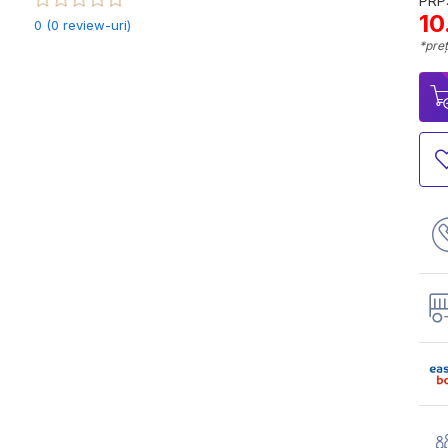
PRP:
10
0 (0 review-uri)
*preț