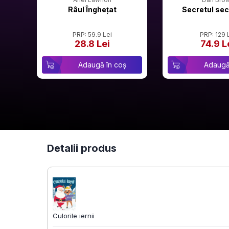
Râul Înghețat
Secretul sec
PRP: 59.9 Lei
PRP: 129 
28.8 Lei
74.9 L
Adaugă în coș
Adaugă
Detalii produs
Culorile iernii