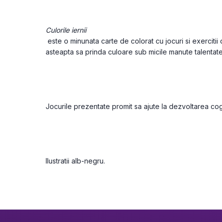
Culorile iernii
 este o minunata carte de colorat cu jocuri si exercitii despre iarna. Ilustrata alb-negru, abia 
asteapta sa prinda culoare sub micile manute talentate 
Jocurile prezentate promit sa ajute la dezvoltarea cogni
Ilustratii alb-negru.