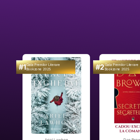
#1
#2
Gala Premilor Literare
Gala Premilor Literare
Bookzone 2025
Bookzone 2025
Ariel Lawhon
Dan Bro