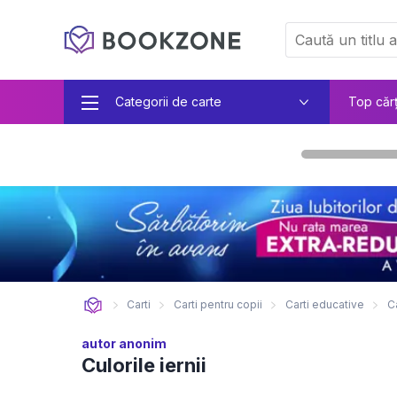
Categorii de carte
Top căr
Carti
Carti pentru copii
Carti educative
C
autor anonim
Culorile iernii