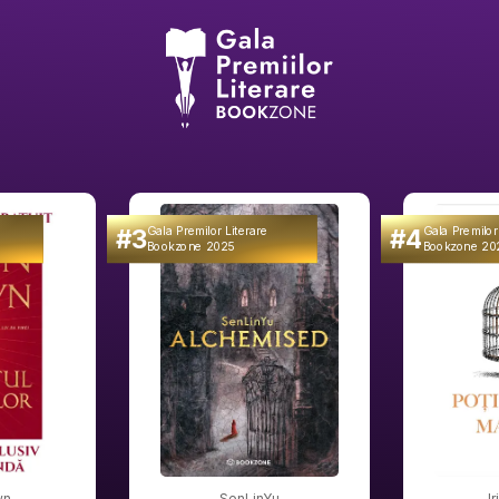
#3
#4
Gala Premilor Literare
Gala Premilor
Bookzone 2025
Bookzone 20
wn
SenLinYu
I