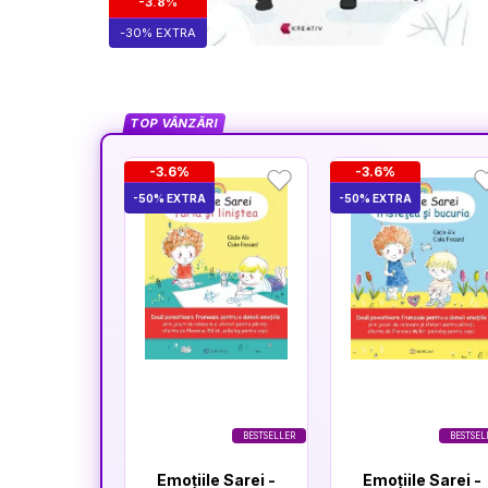
-3.8%
-30% EXTRA
TOP VÂNZĂRI
-3.6%
-3.6%
-50% EXTRA
-50% EXTRA
BESTSELLER
BESTSEL
Emoțiile Sarei -
Emoțiile Sarei -