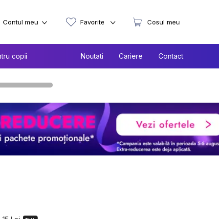
Contul meu
Favorite
Cosul meu
tru copii
Noutati
Cariere
Contact