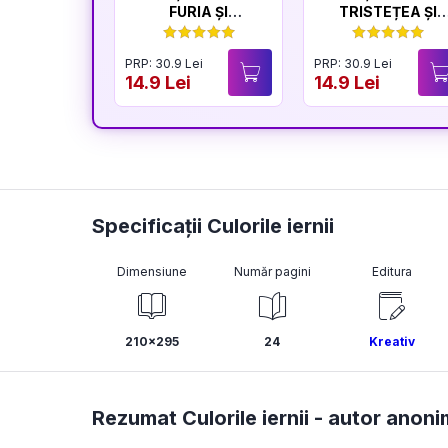
FURIA ȘI
TRISTEȚEA ȘI
LINIȘTEA
BUCURIA
PRP: 30.9 Lei
PRP: 30.9 Lei
14.9 Lei
14.9 Lei
Specificații Culorile iernii
Dimensiune
Număr pagini
Editura
210x295
24
Kreativ
Rezumat Culorile iernii -
autor anoni