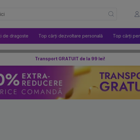
ți de dragoste
Top cărți dezvoltare personală
Top cărți pen
Transport GRATUIT de la 99 lei!