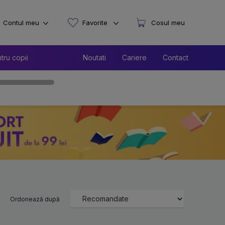
Contul meu
Favorite
Cosul meu
tru copii
Noutati
Cariere
Contact
Ordonează după