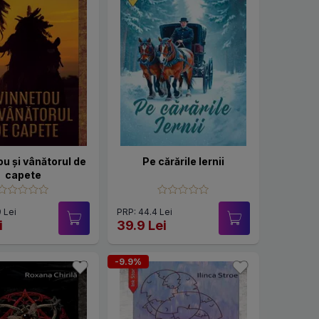
u și vânătorul de
Pe cărările Iernii
capete
 Lei
PRP: 44.4 Lei
i
39.9 Lei
-9.9%