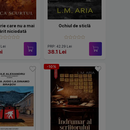
ie care nu a mai
Ochiul de sticlă
ărit niciodată
 Lei
PRP: 42.29 Lei
ei
38.1 Lei
-10%