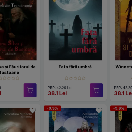
va și Făuritorul de
Fata fără umbră
Winneto
Bastoane
i
PRP: 42.29 Lei
PRP: 42.29
i
38.1 Lei
38.1 Le
-9.9%
-9.9%