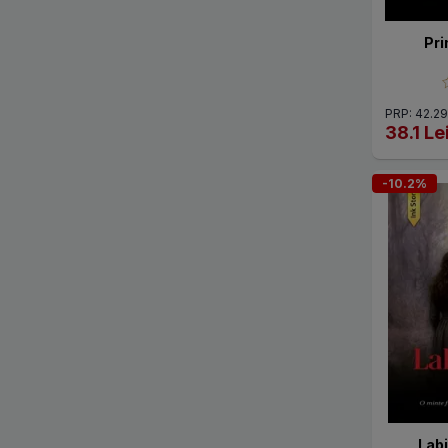
Pri
PRP: 42.29
38.1 Le
-10.2%
Labi