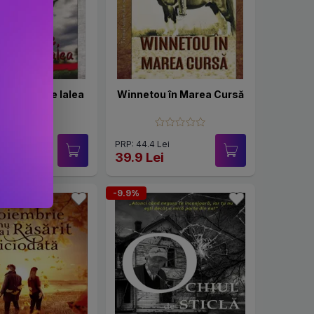
 ai grijă de lalea
Winnetou în Marea Cursă
 Lei
PRP: 44.4 Lei
i
39.9 Lei
-9.9%