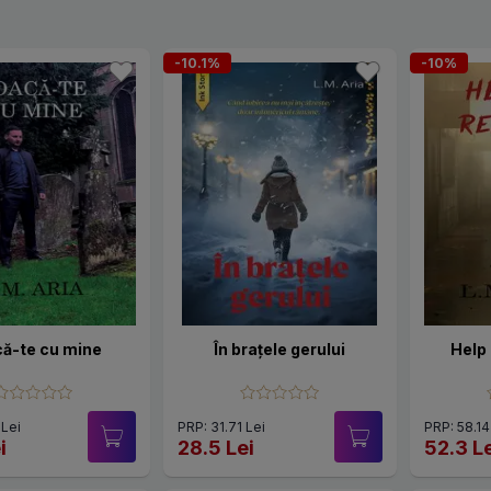
-10.1%
-10%
ă-te cu mine
În brațele gerului
Help
 Lei
PRP: 31.71 Lei
PRP: 58.14
i
28.5 Lei
52.3 L