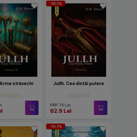
-10.1%
 Arme străvechi
Jullh. Cea dintâi putere
i
PRP: 70 Lei
ei
62.9 Lei
-10.1%