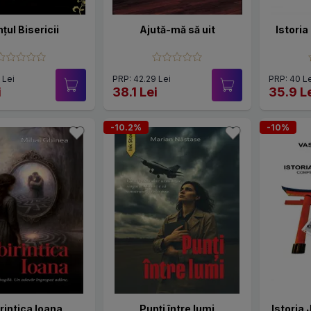
nțul Bisericii
Ajută-mă să uit
Istori
 Lei
PRP: 42.29 Lei
PRP: 40 Le
i
38.1 Lei
35.9 L
-10.2%
-10%
rintica Ioana
Punți între lumi
Istoria