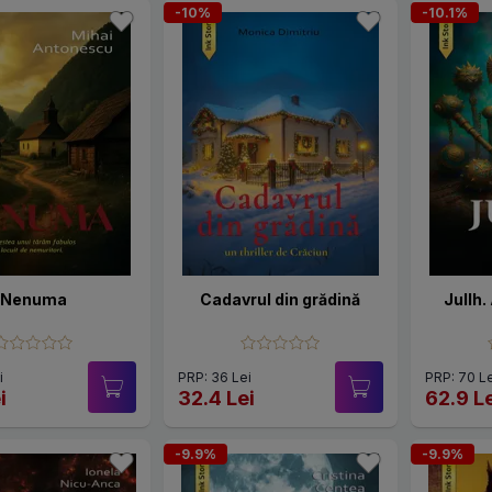
-10%
-10.1%
Nenuma
Cadavrul din grădină
Jullh.
i
PRP: 36 Lei
PRP: 70 Le
i
32.4 Lei
62.9 L
-9.9%
-9.9%