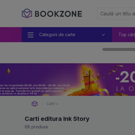
Categorii de carte
Top căr
Carti
Carti editura Ink Story
68 produse