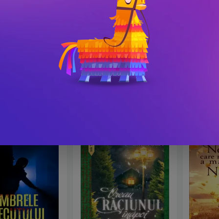
u și Cutia de Aur
Pumnalul elementelor
Doamne,
Lei
PRP: 40.17 Lei
PRP: 52.86
i
36.2 Lei
47.6 Le
-10.1%
-10%