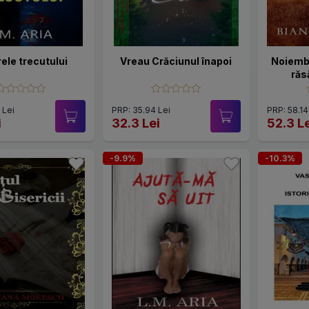
ele trecutului
Vreau Crăciunul înapoi
Noiembr
răs
 Lei
PRP: 35.94 Lei
PRP: 58.14
i
32.3 Lei
52.3 L
-9.9%
-10.3%