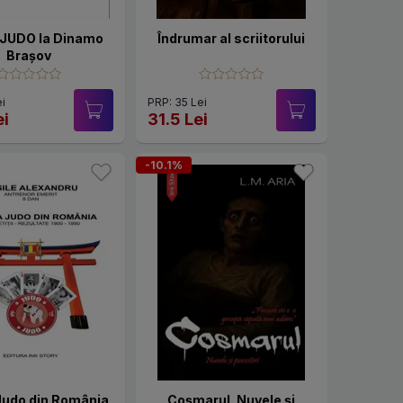
a JUDO la Dinamo
Îndrumar al scriitorului
Brașov
i
PRP: 35 Lei
ei
31.5 Lei
-10.1%
 Judo din România
Coșmarul. Nuvele și