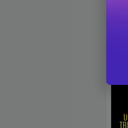
Stefan Vida Marinescu
Valentina Mihaela Ghinea
Vasile Alexandru
Zaher Alajlani
Winneto
PRP: 44.4 
39.9 Le
-9.9%