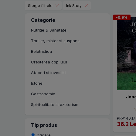
Șterge filtrele
Ink Story
-9.9%
Categorie
Nutritie & Sanatate
Thriller, mister si suspans
Beletristica
Cresterea copilului
Afaceri si investitii
Istorie
Gastronomie
Joac
Spiritualitate si ezoterism
Manuale scolare si auxiliare
PRP: 40.17
36.2 Le
Tip produs
Carti in limbi straine
Oricare