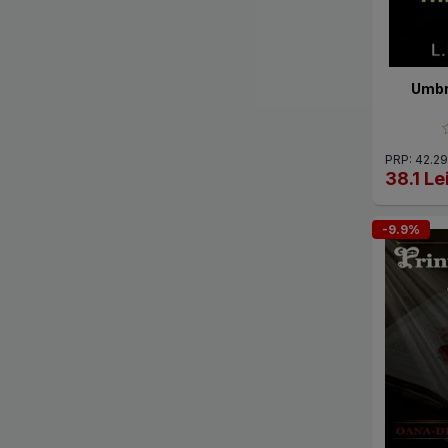
Umbr
PRP: 42.29
38.1 Le
-9.9%