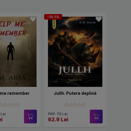
-10.1%
 me remember
Jullh. Putere deplină
 Lei
PRP: 70 Lei
ei
62.9 Lei