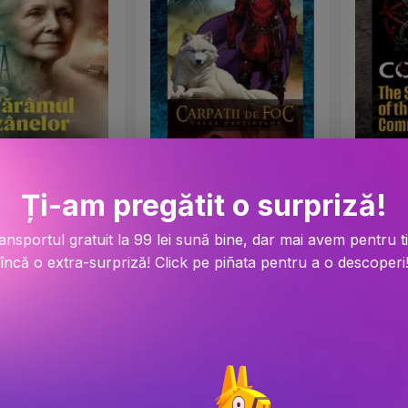
âmul zânelor
Carpatii de Foc
CODEX -
C
Ți-am pregătit o surpriză!
 Lei
PRP: 48.63 Lei
PRP: 42.29
ansportul gratuit la 99 lei sună bine, dar mai avem pentru t
i
43.8 Lei
38.1 Le
încă o extra-surpriză! Click pe piñata pentru a o descoperi
-9.9%
-10%