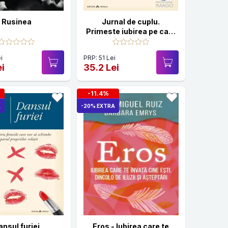
Rusinea
Jurnal de cuplu.
Primeste iubirea pe care
o doresti
i
PRP: 51 Lei
ei
35.2 Lei
-11.4%
A
-20% EXTRA
ansul furiei
Eros - Iubirea care te