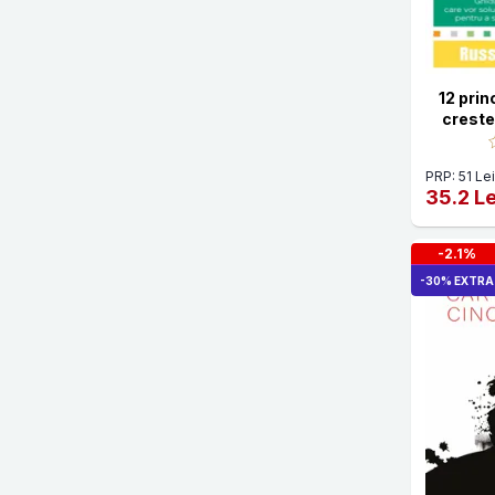
Daniela Luca
David Berceli
12 prin
David Godman
creste
David Kessler
PRP: 51 Lei
David N. Daniels
35.2 Le
David Richo
-2.1%
Deb Dana
-30% EXTRA
Denise Daniels
Diane Poole Heller
Don Jose Ruiz
Don Miguel Ruiz
Donald Kalsched