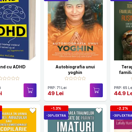
ind cu ADHD
Autobiografia unui
Tera
yoghin
famili
pentru r
- Cum
i
PRP: 71 Lei
PRP: 65 Le
partil
i
49 Lei
44.9 L
rega
-1.3%
-2.2%
-30% EXTRA
-30% EXTR