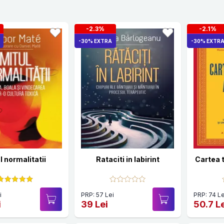
-2.3%
-2.1%
-30% EXTRA
-30% EXTR
l normalitatii
Rataciti in labirint
Cartea t
i
PRP: 57 Lei
PRP: 74 Le
i
39 Lei
50.7 L