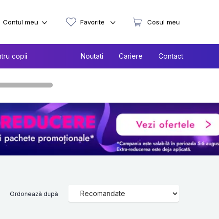
Contul meu
Favorite
Cosul meu
tru copii
Noutati
Cariere
Contact
Ordonează după