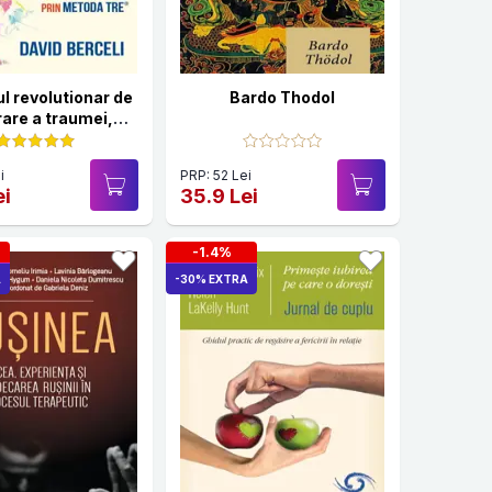
l revolutionar de
Bardo Thodol
rare a traumei,
i si tensiunii din
corp
i
PRP: 52 Lei
ei
35.9 Lei
-1.4%
A
-30% EXTRA