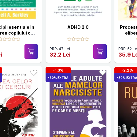
cipii esentiale in
ADHD 2.0
Procesu
rea copilului cu
elibe
ADHD
stresulu
PRP: 47 Lei
PRP: 52 Le
i
32.2 Lei
35.9 L
-1.3%
-2.2%
-30% EXTRA
-30% EXTR