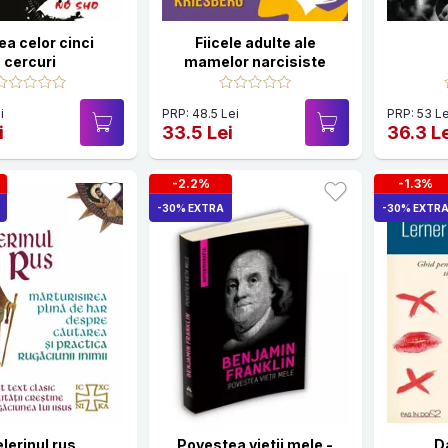
ea celor cinci
Fiicele adulte ale
cercuri
mamelor narcisiste
i
PRP: 48.5 Lei
PRP: 53 Le
i
33.5 Lei
36.3 L
-2.2%
-1.3%
-30% EXTRA
-30% EXTR
lerinul rus
Povestea vietii mele -
D