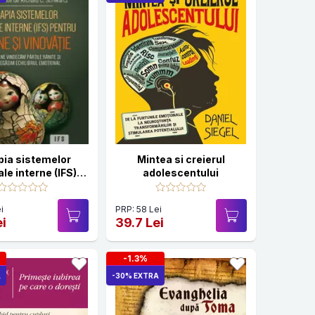
pia sistemelor
Mintea si creierul
ale interne (IFS)
adolescentului
usine si vinovatie
 sa ne vindecam
i
PRP: 58 Lei
e ranite si sa ne
ei
39.7 Lei
sim echilibrul
emotional
-1.3%
A
-30% EXTRA