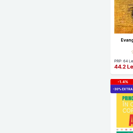
Bruce Perry
Carl Sagan
Cezar Ivan Colita
Chaim Stern
Evang
Charles Darwin
Charles Leadbeater
PRP: 64 Le
44.2 Le
Claudia-Laniana Zamfir
Connor Beaton
-1.4%
-30% EXTRA
Constantin Daniel
Cristina Schmidt
Dalai Lama
Dan Kindlon
Daniel J. Siegel