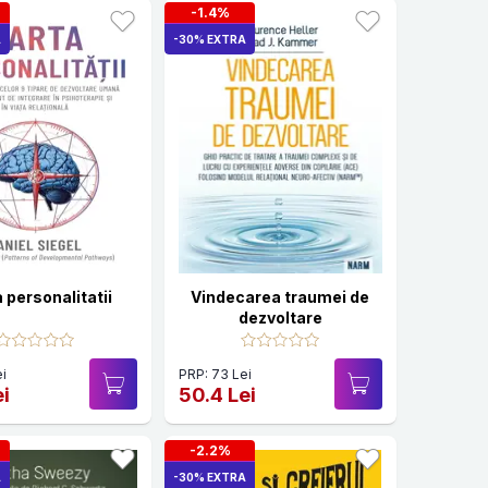
-1.4%
A
-30% EXTRA
 personalitatii
Vindecarea traumei de
dezvoltare
i
PRP: 73 Lei
ei
50.4 Lei
-2.2%
A
-30% EXTRA