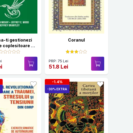
a-ti gestionezi
Coranul
e coplesitoare si
-ti recapeti
tocontrolul
i
PRP: 75 Lei
i
51.8 Lei
-1.4%
A
-30% EXTRA