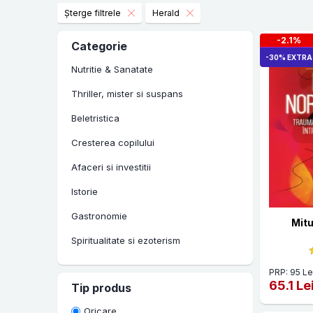
Șterge filtrele
Herald
-2.1%
Categorie
-30% EXTRA
Nutritie & Sanatate
Thriller, mister si suspans
Beletristica
Cresterea copilului
Afaceri si investitii
Istorie
Gastronomie
Mitu
Spiritualitate si ezoterism
Manuale scolare si auxiliare
PRP: 95 Le
65.1 Le
Tip produs
Carti in limbi straine
Oricare