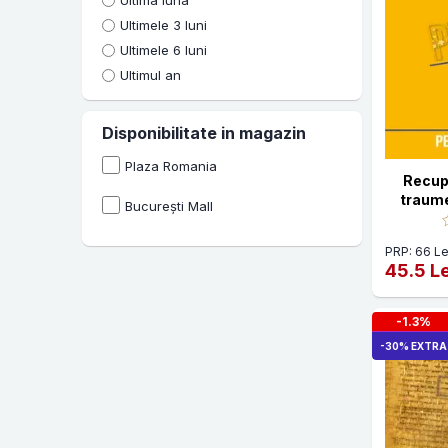
Ultima luna
Antonia Antonescu
Ultimele 3 luni
2021
Ultimele 6 luni
Arielle Schwartz
2022
Ultimul an
Arthur Osborne
2023
Babette Rothschild
Disponibilitate in magazin
2024
Baird Spalding
Plaza Romania
2025
Recup
Barb Maiberger
traume
București Mall
2026
neglij
Barbara Coloroso
PRP: 66 Le
Barbara Emrys
45.5 Le
Benjamin Franklin
-1.3%
Bhante Henepola Gunaratana
-30% EXTRA
Brad Kammer
Brian C. Muraresku
Bruce Fisher