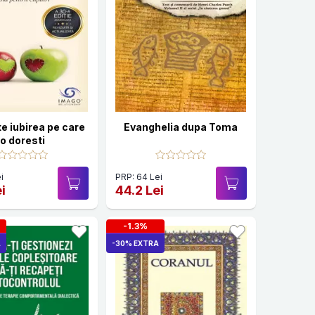
e iubirea pe care
Evanghelia dupa Toma
o doresti
i
PRP: 64 Lei
i
44.2 Lei
-1.3%
A
-30% EXTRA