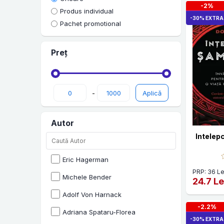
Carti cu autograf
-2%
Produs individual
Non-fictiune
-30% EXTRA
Pachet promotional
Carti in limba engleza
Preț
Pop Culture
Carti Sociologie
Accesorii carti
-
Carti fictiune
Autor
Religie
Intelep
Dezvoltare personala
Memorii, biografii si jurnale
Eric Hagerman
PRP: 36 Le
Carti pentru copii
Michele Bender
24.7 Le
Carti de dragoste
Adolf Von Harnack
-2.2%
Young Adult
Adriana Spataru-Florea
-30% EXTRA