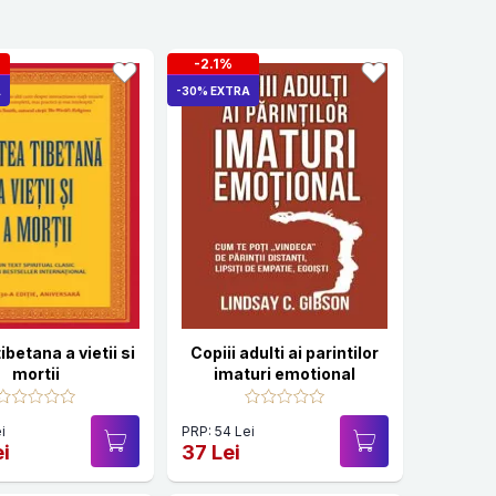
-2.1%
A
-30% EXTRA
ibetana a vietii si
Copiii adulti ai parintilor
mortii
imaturi emotional
i
PRP: 54 Lei
ei
37 Lei