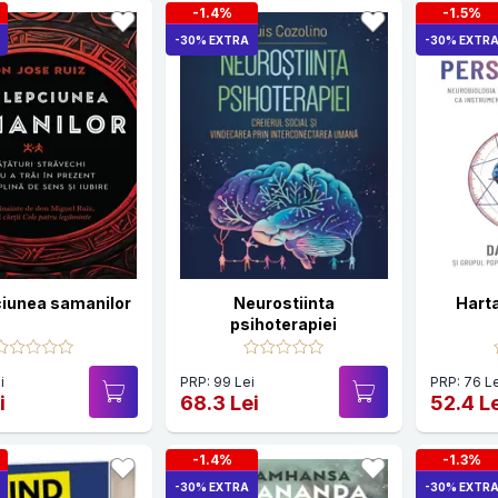
-1.4%
-1.5%
-30% EXTRA
-30% EXTR
ciunea samanilor
Neurostiinta
Harta
psihoterapiei
i
PRP: 99 Lei
PRP: 76 Le
i
68.3 Lei
52.4 L
-1.4%
-1.3%
-30% EXTRA
-30% EXTR