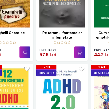
helii Gnostice
Pe taramul fantomelor
Cum s
infometate
emotiil
sa
au
i
PRP: 84 Lei
PRP: 64 Le
i
57.5 Lei
44.2 Le
-2.1%
-1.4%
-30% EXTRA
-30% EXTR