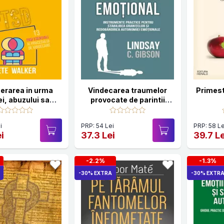
erarea in urma
Vindecarea traumelor
Primest
i, abuzului sau
provocate de parintii
entei emotionale
imaturi emotional
i
PRP: 54 Lei
PRP: 58 Le
i
37.3 Lei
39.7 Le
-2.2%
-1.3%
-30% EXTRA
-30% EXTR