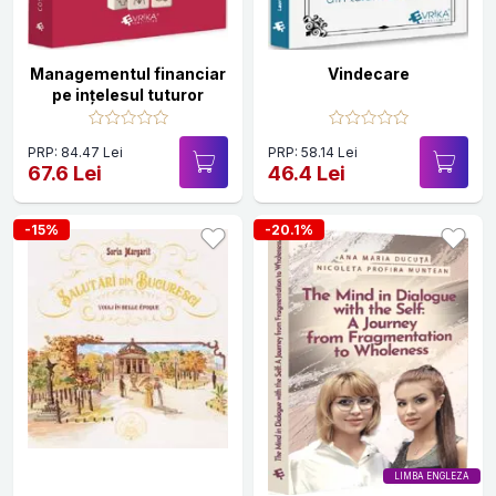
Managementul financiar
Vindecare
pe ințelesul tuturor
PRP: 84.47 Lei
PRP: 58.14 Lei
67.6 Lei
46.4 Lei
-15%
-20.1%
LIMBA ENGLEZA