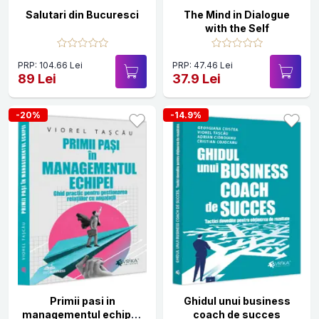
Salutari din Bucuresci
The Mind in Dialogue
with the Self
PRP: 104.66 Lei
PRP: 47.46 Lei
89 Lei
37.9 Lei
-20%
-14.9%
Primii pasi in
Ghidul unui business
managementul echipei.
coach de succes