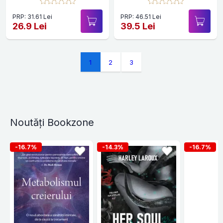
PRP: 31.61 Lei
PRP: 46.51 Lei
26.9 Lei
39.5 Lei
1
2
3
Noutăți Bookzone
-16.7%
-14.3%
-16.7%