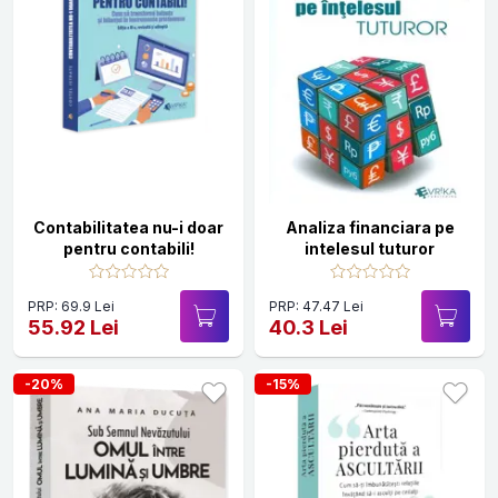
Contabilitatea nu-i doar
Analiza financiara pe
pentru contabili!
intelesul tuturor
PRP: 69.9 Lei
PRP: 47.47 Lei
55.92 Lei
40.3 Lei
-20%
-15%