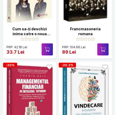
Cum sa-ți deschizi
Francmasoneria
inima catre o noua
romana
viața?
PRP: 42.18 Lei
PRP: 104.66 Lei
33.7 Lei
89 Lei
-20%
-20.2%