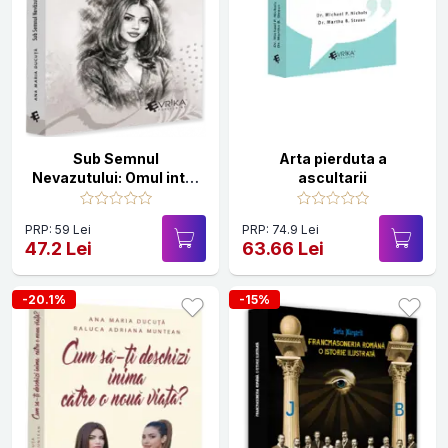
Sub Semnul
Arta pierduta a
Nevazutului: Omul intre
ascultarii
Lumina si Umbre
PRP: 59 Lei
PRP: 74.9 Lei
47.2 Lei
63.66 Lei
-20.1%
-15%