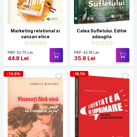
Marketing relational si
Calea Sufletului. Editie
vanzari etice
adaugita
PRP: 52.75 Lei
PRP: 42.18 Lei
44.8 Lei
35.8 Lei
-14.9%
-15.1%