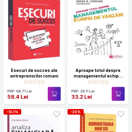
Esecuri de succes ale
Aproape totul despre
antreprenorilor romani
managementul echipei
de vanzari
PRP: 68.71 Lei
PRP: 39.11 Lei
58.4 Lei
33.2 Lei
-15.1%
-20%