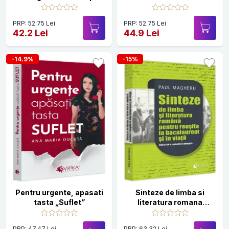
Ghid practic pentru
gestionarea relatiilor cu
PRP: 52.75 Lei
PRP: 52.75 Lei
angajatii
42.2 Lei
44.9 Lei
-14.9%
-15%
Pentru urgente, apasati
Sinteze de limba si
tasta „Suflet”
literatura romana
pentru reusita la
bacalaureat si in viata
PRP: 47.47 Lei
PRP: 63.32 Lei