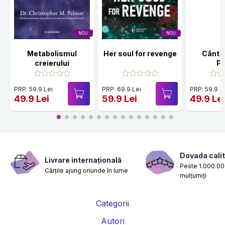
NOU
NOU
Metabolismul
Her soul for revenge
Cânte
creierului
Po
PRP: 59.9 Lei
PRP: 69.9 Lei
PRP: 59.9 L
49.9 Lei
59.9 Lei
49.9 Le
Dovada calit
Livrare internațională
Peste 1.000.000
Cărțile ajung oriunde în lume
mulțumiți
Categorii
Autori