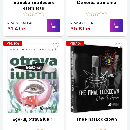
Intreaba-ma despre
De vorba cu mama
eternitate
PRP: 36.89 Lei
PRP: 42.18 Lei
31.4 Lei
35.8 Lei
-14.9%
-15.1%
Ego-ul, otrava iubirii
The Final Lockdown