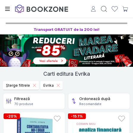
Transport GRATUIT de la 200 lei!
Carti editura Evrika
Șterge filtrele
Evrika
Filtrează
Ordonează după
70 produse
Recomandate
-20%
-15.1%