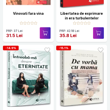
Vinovati fara vina
Libertatea de exprimare
in era turbulentelor
PRP: 37 Lei
PRP: 42.18 Lei
31.5 Lei
35.8 Lei
-14.9%
-15.1%