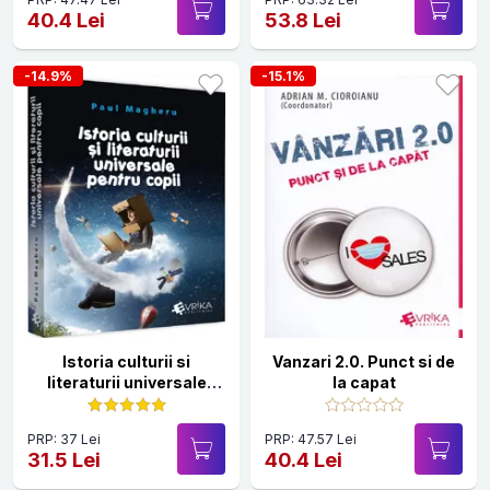
40.4 Lei
53.8 Lei
-14.9%
-15.1%
Istoria culturii si
Vanzari 2.0. Punct si de
literaturii universale
la capat
pentru copii
PRP: 37 Lei
PRP: 47.57 Lei
31.5 Lei
40.4 Lei