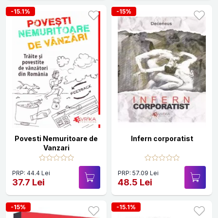
-15.1%
-15%
Povesti Nemuritoare de
Infern corporatist
Vanzari
PRP: 44.4 Lei
PRP: 57.09 Lei
37.7 Lei
48.5 Lei
-15%
-15.1%