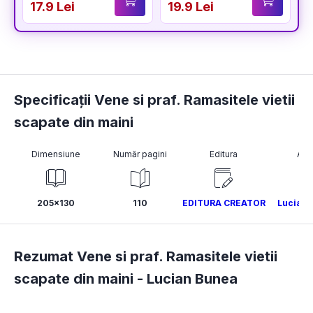
17.9 Lei
19.9 Lei
Specificații Vene si praf. Ramasitele vietii
scapate din maini
Dimensiune
Număr pagini
Editura
Aut
205x130
110
EDITURA CREATOR
Lucian 
Rezumat Vene si praf. Ramasitele vietii
scapate din maini -
Lucian Bunea