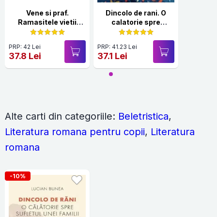
Vene si praf.
Dincolo de rani. O
Ramasitele vietii
calatorie spre
scapate din maini
sufletul unei familii
PRP: 42 Lei
PRP: 41.23 Lei
37.8 Lei
37.1 Lei
Alte carti din categoriile:
Beletristica
,
Literatura romana pentru copii
,
Literatura
romana
-10%