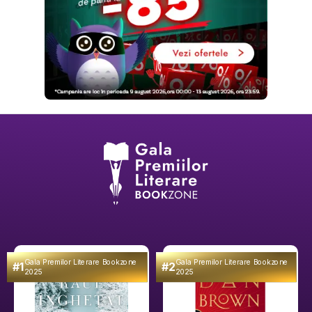
Gala Premilor Literare Bookzone
Gala Premilor Literare Bookzone
#1
#2
2025
2025