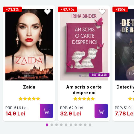
-71.3%
-47.7%
-85%
BESTSELLER
Zaida
Am scris o carte
Detecti
despre noi
PRP: 51.9 Lei
PRP: 62.9 Lei
PRP: 51.9 L
14.9 Lei
32.9 Lei
7.78 Le