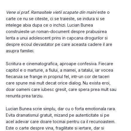
Vene si praf. Ramasitele vietii scapate din maini
 este o 
carte ce nu se citeste, ci se traieste, se indura si se 
intelege abia dupa ce o inchizi. Lucian Bunea 
construieste un roman-document despre prabusirea 
lenta a unui adolescent prins in capcana drogurilor si 
despre ecoul devastator pe care aceasta cadere il are 
asupra familiei.
Scriitura e cinematografica, aproape confesiva. Fiecare 
capitol e o marturie, a fiului, a mamei, a tatalui, iar vocea 
fiecaruia se frange in propriul fel, intr-un cor de taceri 
care spune mai mult decat orice dialog. Nu exista eroi, 
doar oameni care iubesc gresit, care spera prea mult sau 
renunta prea tarziu.
Lucian Bunea scrie simplu, dar cu o forta emotionala rara. 
Evita dramatismul gratuit, mizand pe autenticitate si pe 
acel adevar care doare tocmai pentru ca il recunoastem. 
Este o carte despre vina, fragilitate si iertare, dar si 