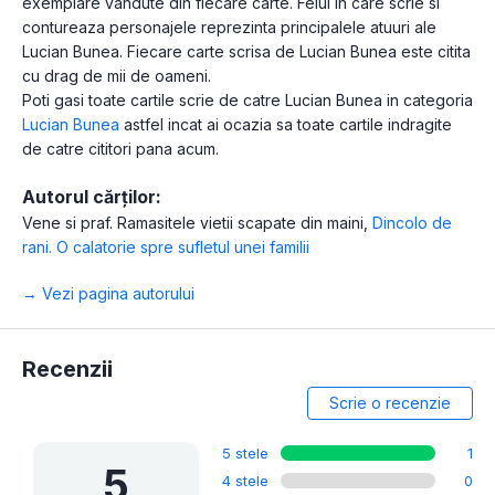
exemplare vandute din fiecare carte. Felul in care scrie si
contureaza personajele reprezinta principalele atuuri ale
Lucian Bunea. Fiecare carte scrisa de Lucian Bunea este citita
cu drag de mii de oameni.
Poti gasi toate cartile scrie de catre Lucian Bunea in categoria
Lucian Bunea
astfel incat ai ocazia sa toate cartile indragite
de catre cititori pana acum.
Autorul cărților:
Vene si praf. Ramasitele vietii scapate din maini
,
Dincolo de
rani. O calatorie spre sufletul unei familii
→ Vezi pagina autorului
Recenzii
Scrie o recenzie
5 stele
1
5
4 stele
0