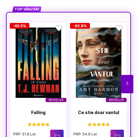
TOP VÂNZĂRI
-65.5%
-63.8%
-
BESTSELLER
BESTSELLER
Falling
Ce stie doar vantul
PRP: 51.9 Lei
PRP: 54.9 Lei