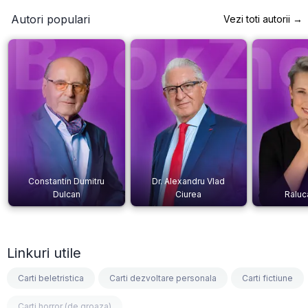
Autori populari
Vezi toti autorii →
Constantin Dumitru
Dr. Alexandru Vlad
Dulcan
Ciurea
Raluc
Linkuri utile
Carti beletristica
Carti dezvoltare personala
Carti fictiune
Carti horror (de groaza)