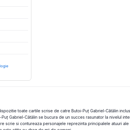
logie
pozitie toate cartile scrise de catre Butoi-Puț Gabriel-Cătălin inclusi
oi-Puț Gabriel-Cătălin se bucura de un succes rasunator la nivelul in
care scrie si contureaza personajele reprezinta principalele atuuri ale
n este citita cu drag de mii de oameni.