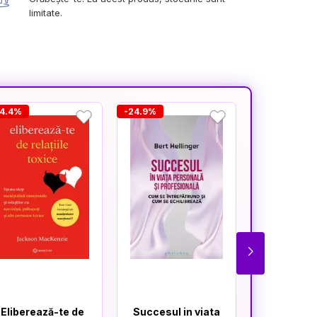
limitate.
44.4%
-24.9%
-36.4%
Eliberează-te de
Succesul in viata
Mindre