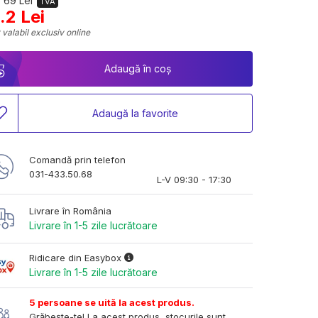
 69 Lei
TVA
.2 Lei
 valabil exclusiv online
Adaugă în coș
Adaugă la favorite
Comandă prin telefon
031-433.50.68
L-V 09:30 - 17:30
Livrare în România
Livrare în 1-5 zile lucrătoare
Ridicare din Easybox
Livrare în 1-5 zile lucrătoare
5 persoane se uită la acest produs.
Grăbește-te! La acest produs, stocurile sunt