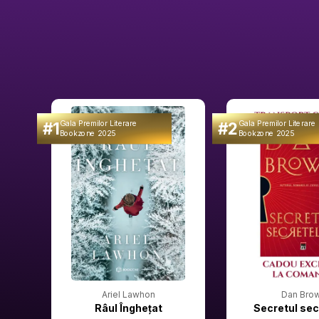
#1
#2
Gala Premilor Literare
Gala Premilor Literare
Bookzone 2025
Bookzone 2025
Ariel Lawhon
Dan Bro
Râul Înghețat
Secretul sec