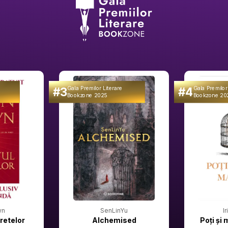
#3
#4
Gala Premilor Literare
Gala Premilor
Bookzone 2025
Bookzone 20
wn
SenLinYu
I
retelor
Alchemised
Poți și 