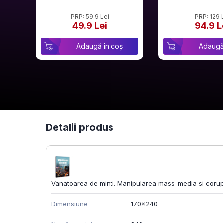
PRP: 59.9 Lei
PRP: 129 
49.9 Lei
94.9 L
Adaugă în coș
Adaugă
Detalii produs
Vanatoarea de minti. Manipularea mass-media si corupe
Dimensiune
170x240