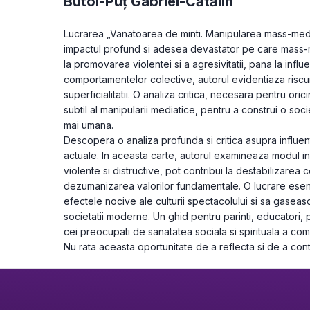
Butoi-Puț Gabriel-Cătălin
Lucrarea „Vanatoarea de minti. Manipularea mass-media
impactul profund si adesea devastator pe care mass-me
la promovarea violentei si a agresivitatii, pana la influe
comportamentelor colective, autorul evidentiaza riscuril
superficialitatii. O analiza critica, necesara pentru ori
subtil al manipularii mediatice, pentru a construi o soc
mai umana.
Descopera o analiza profunda si critica asupra influen
actuale. In aceasta carte, autorul examineaza modul in 
violente si distructive, pot contribui la destabilizarea co
dezumanizarea valorilor fundamentale. O lucrare esent
efectele nocive ale culturii spectacolului si sa gaseas
societatii moderne. Un ghid pentru parinti, educatori, p
cei preocupati de sanatatea sociala si spirituala a comu
Nu rata aceasta oportunitate de a reflecta si de a cont