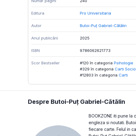
Număr pagini
240
Editura
Pro Universitaria
Autor
Butoi-Puț Gabriel-Cătălin
Anul publicării
2025
ISBN
9786062621773
Scor Bestseller
#120 în categoria
Psihologie
#329 în categoria
Carti Socio
#12803 în categoria
Carti
Despre Butoi-Puț Gabriel-Cătălin
BOOKZONE iti pune la dis
engleza si noutati. But
fiecare carte. Felul in 
Butoi-Puț Gabriel-Cătăli