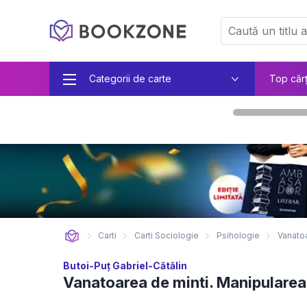
Categorii de carte
Top căr
Carti
Carti Sociologie
Psihologie
Vanatoa
Butoi-Puț Gabriel-Cătălin
Vanatoarea de minti. Manipularea