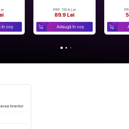
Lei
PRP: 119.9 Lei
PR
ei
89.9 Lei
5
 în coș
Adaugă în coș
rea tinerilor