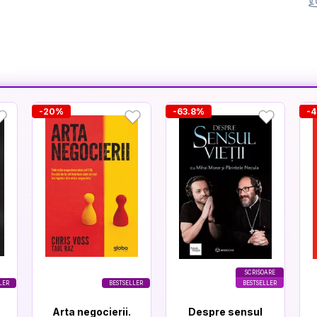
-20%
-63.8%
-
SCRISOARE
LER
BESTSELLER
BESTSELLER
Arta negocierii.
Despre sensul