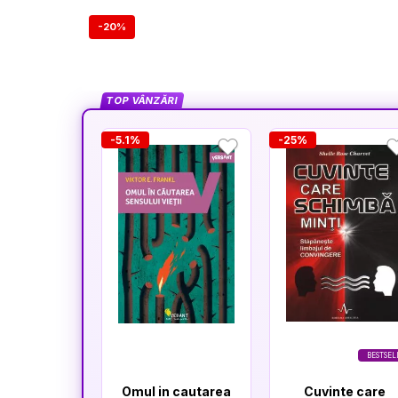
-20%
TOP VÂNZĂRI
-5.1%
-25%
BESTSEL
Omul in cautarea
Cuvinte care