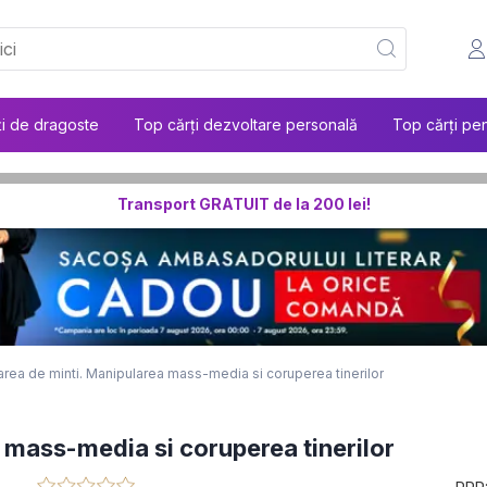
ți de dragoste
Top cărți dezvoltare personală
Top cărți pen
Transport GRATUIT de la 200 lei!
rea de minti. Manipularea mass-media si coruperea tinerilor
 mass-media si coruperea tinerilor