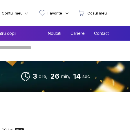
Contul meu
Favorite
Cosul meu
tru copii
Noutati
Cariere
Contact
3
26
13
ore,
min,
sec