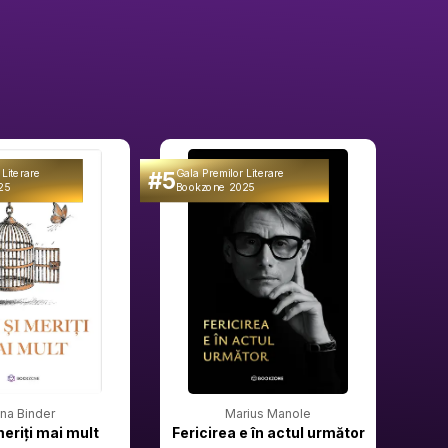
#5
#6
 Literare
Gala Premilor Literare
Gala 
25
Bookzone 2025
Book
rina Binder
Marius Manole
meriți mai mult
Fericirea e în actul următor