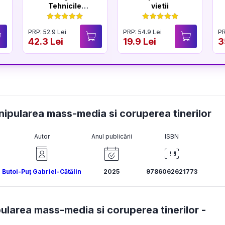
Tehnicile
vietii
negociatorului
sef FBI
PRP: 52.9 Lei
PRP: 54.9 Lei
PR
42.3 Lei
19.9 Lei
3
nipularea mass-media si coruperea tinerilor
Autor
Anul publicării
ISBN
Butoi-Puț Gabriel-Cătălin
2025
9786062621773
larea mass-media si coruperea tinerilor -