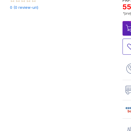
PRP:
55
0 (0 review-uri)
*preț