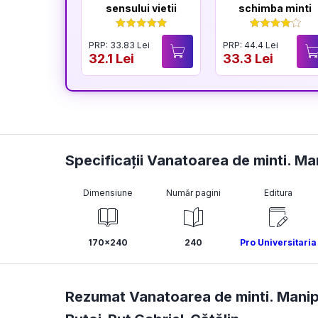
sensului vietii
schimba minti
PRP: 33.83 Lei
PRP: 44.4 Lei
32.1 Lei
33.3 Lei
Specificații Vanatoarea de minti. Ma
Dimensiune
Număr pagini
Editura
170x240
240
Pro Universitaria
Rezumat Vanatoarea de minti. Manipu