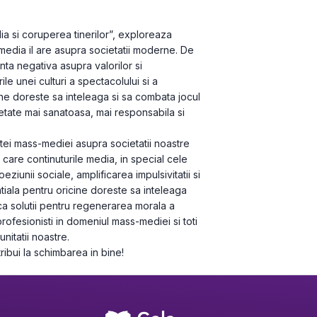
 si coruperea tinerilor”, exploreaza 
dia il are asupra societatii moderne. De 
nta negativa asupra valorilor si 
e unei culturi a spectacolului si a 
cine doreste sa inteleaga si sa combata jocul 
ietate mai sanatoasa, mai responsabila si 
tei mass-mediei asupra societatii noastre 
care continuturile media, in special cele 
eziunii sociale, amplificarea impulsivitatii si 
iala pentru oricine doreste sa inteleaga 
ca solutii pentru regenerarea morala a 
rofesionisti in domeniul mass-mediei si toti 
nitatii noastre.
ribui la schimbarea in bine!