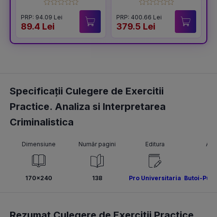
speciala Vol.1 +
Vol.2 (editia a 6-a)
PRP: 94.09 Lei
PRP: 400.66 Lei
P
89.4 Lei
379.5 Lei
1
Specificații Culegere de Exercitii
Practice. Analiza si Interpretarea
Criminalistica
Dimensiune
Număr pagini
Editura
Aut
170x240
138
Pro Universitaria
Butoi-Puț 
Rezumat Culegere de Exercitii Practice.