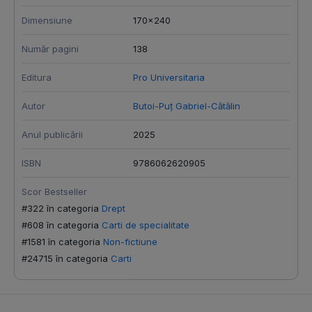
Dimensiune
170x240
Număr pagini
138
Editura
Pro Universitaria
Autor
Butoi-Puț Gabriel-Cătălin
Anul publicării
2025
ISBN
9786062620905
Scor Bestseller
#322 în categoria
Drept
#608 în categoria
Carti de specialitate
#1581 în categoria
Non-fictiune
#24715 în categoria
Carti