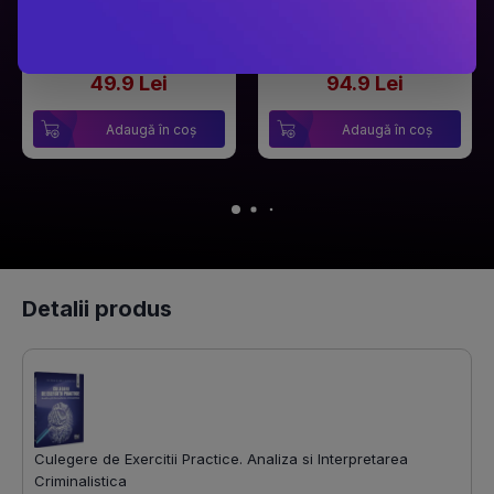
Râul Înghețat
Secretul secretelor
PRP: 59.9 Lei
PRP: 129 Lei
49.9 Lei
94.9 Lei
Adaugă în coș
Adaugă în coș
Detalii produs
Culegere de Exercitii Practice. Analiza si Interpretarea
Criminalistica