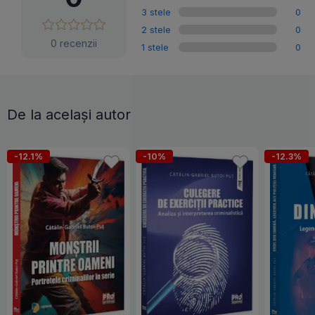
3 stele
0
2 stele
0
0 recenzii
1 stele
0
De la același autor
-12.1%
-10%
-12.3%