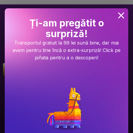
Ți-am pregătit o
surpriză!
Transportul gratuit la 99 lei sună bine, dar mai
avem pentru tine încă o extra-surpriză! Click pe
piñata pentru a o descoperi!
Gala Premilor Literare Bookzone
Gala Premilor Literare Bookzone
#1
#2
2025
2025
Ariel Lawhon
Dan Brown