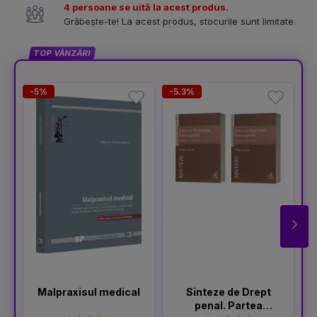
4 persoane se uită la acest produs.
Grăbește-te! La acest produs, stocurile sunt limitate.
TOP VÂNZĂRI
-5%
-5.3%
-
Malpraxisul medical
Sinteze de Drept
penal. Partea