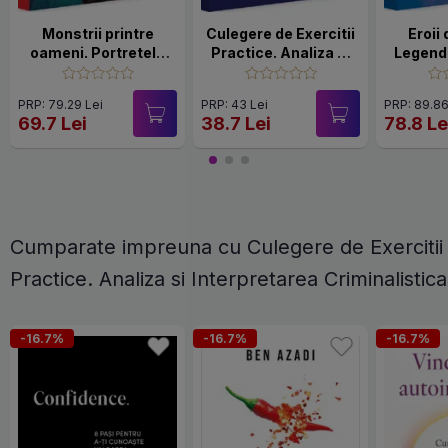
Monstrii printre
Culegere de Exercitii
Eroii
oameni. Portretele
Practice. Analiza si
Legende
criminalilor in serie
Interpretarea
R
Criminalistica
PRP: 79.29 Lei
PRP: 43 Lei
PRP: 89.86
69.7 Lei
38.7 Lei
78.8 Le
Cumparate impreuna cu Culegere de Exercitii
Practice. Analiza si Interpretarea Criminalistica
-16.7%
-16.7%
-16.7%