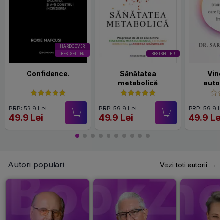
HARDCOVER
BESTSELLER
BESTSELLER
Confidence.
Sănătatea
Vin
metabolică
auto
PRP: 59.9 Lei
PRP: 59.9 Lei
PRP: 59.9 
49.9 Lei
49.9 Lei
49.9 Le
Autori populari
Vezi toti autorii →