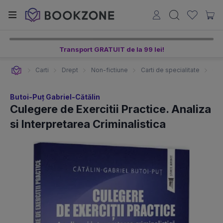
Transport GRATUIT de la 99 lei!
Carti
Drept
Non-fictiune
Carti de specialitate
Cul
Butoi-Puț Gabriel-Cătălin
Culegere de Exercitii Practice. Analiza
si Interpretarea Criminalistica