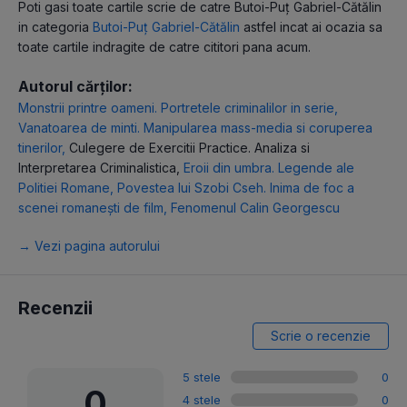
Poti gasi toate cartile scrie de catre Butoi-Puț Gabriel-Cătălin
in categoria
Butoi-Puț Gabriel-Cătălin
astfel incat ai ocazia sa
toate cartile indragite de catre cititori pana acum.
Autorul cărților:
Monstrii printre oameni. Portretele criminalilor in serie
,
Vanatoarea de minti. Manipularea mass-media si coruperea
tinerilor
,
Culegere de Exercitii Practice. Analiza si
Interpretarea Criminalistica
,
Eroii din umbra. Legende ale
Politiei Romane
,
Povestea lui Szobi Cseh. Inima de foc a
scenei romanești de film
,
Fenomenul Calin Georgescu
→ Vezi pagina autorului
Recenzii
Scrie o recenzie
5 stele
0
0
4 stele
0