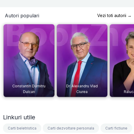
Autori populari
Vezi toti autorii →
Constantin Dumitru
Dr. Alexandru Vlad
Dulcan
Ciurea
Raluc
Linkuri utile
Carti beletristica
Carti dezvoltare personala
Carti fictiune