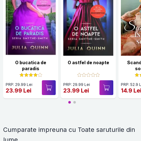
O bucatica de
O astfel de noapte
Scanda
paradis
so
PRP: 29.99 Lei
PRP: 29.99 Lei
PRP: 52.9 
23.99 Lei
23.99 Lei
14.9 Le
Cumparate impreuna cu Toate saruturile din
lume