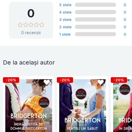
5 stele
0
0
4 stele
0
3 stele
0
2 stele
0
0 recenzii
1 stele
0
De la același autor
-20%
-20%
-20%