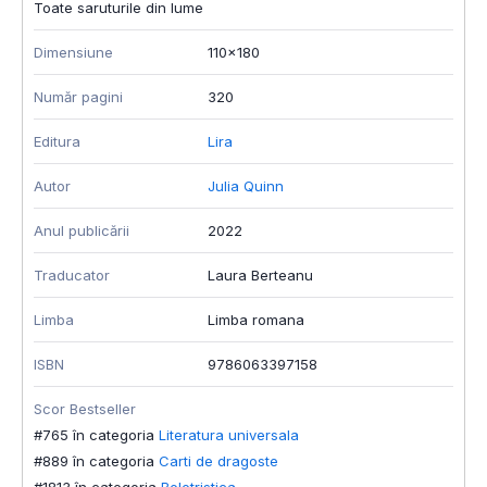
Toate saruturile din lume
Dimensiune
110x180
Număr pagini
320
Editura
Lira
Autor
Julia Quinn
Anul publicării
2022
Traducator
Laura Berteanu
Limba
Limba romana
ISBN
9786063397158
Scor Bestseller
#765 în categoria
Literatura universala
#889 în categoria
Carti de dragoste
#1813 în categoria
Beletristica