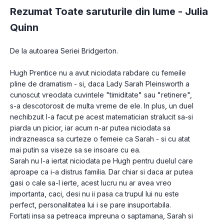
Rezumat Toate saruturile din lume -
Julia
Quinn
De la autoarea Seriei Bridgerton.
Hugh Prentice nu a avut niciodata rabdare cu femeile 
pline de dramatism - si, daca Lady Sarah Pleinsworth a 
cunoscut vreodata cuvintele "timiditate" sau "retinere", 
s-a descotorosit de multa vreme de ele. In plus, un duel 
nechibzuit l-a facut pe acest matematician stralucit sa-si 
piarda un picior, iar acum n-ar putea niciodata sa 
indrazneasca sa curteze o femeie ca Sarah - si cu atat 
mai putin sa viseze sa se insoare cu ea.
Sarah nu l-a iertat niciodata pe Hugh pentru duelul care 
aproape ca i-a distrus familia. Dar chiar si daca ar putea 
gasi o cale sa-l ierte, acest lucru nu ar avea vreo 
importanta, caci, desi nu ii pasa ca trupul lui nu este 
perfect, personalitatea lui i se pare insuportabila.
Fortati insa sa petreaca impreuna o saptamana, Sarah si 