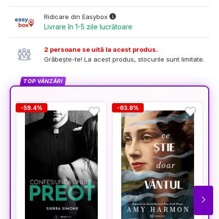
Ridicare din Easybox
Livrare în 1-5 zile lucrătoare
2 persoane se uită la acest produs.
Grăbește-te! La acest produs, stocurile sunt limitate.
TOP VÂNZĂRI
-59.4%
-63.8%
-