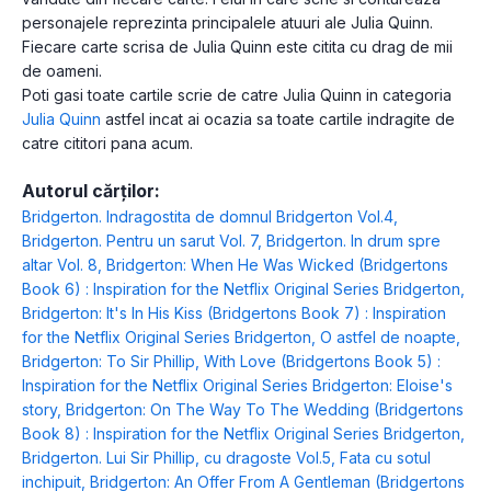
personajele reprezinta principalele atuuri ale Julia Quinn.
Fiecare carte scrisa de Julia Quinn este citita cu drag de mii
de oameni.
Poti gasi toate cartile scrie de catre Julia Quinn in categoria
Julia Quinn
astfel incat ai ocazia sa toate cartile indragite de
catre cititori pana acum.
Autorul cărților:
Bridgerton. Indragostita de domnul Bridgerton Vol.4
,
Bridgerton. Pentru un sarut Vol. 7
,
Bridgerton. In drum spre
altar Vol. 8
,
Bridgerton: When He Was Wicked (Bridgertons
Book 6) : Inspiration for the Netflix Original Series Bridgerton
,
Bridgerton: It's In His Kiss (Bridgertons Book 7) : Inspiration
for the Netflix Original Series Bridgerton
,
O astfel de noapte
,
Bridgerton: To Sir Phillip, With Love (Bridgertons Book 5) :
Inspiration for the Netflix Original Series Bridgerton: Eloise's
story
,
Bridgerton: On The Way To The Wedding (Bridgertons
Book 8) : Inspiration for the Netflix Original Series Bridgerton
,
Bridgerton. Lui Sir Phillip, cu dragoste Vol.5
,
Fata cu sotul
inchipuit
,
Bridgerton: An Offer From A Gentleman (Bridgertons