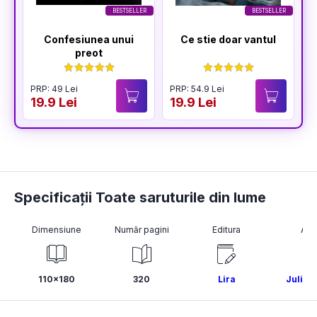
BESTSELLER
BESTSELLER
Confesiunea unui
Ce stie doar vantul
preot
PRP: 49 Lei
PRP: 54.9 Lei
P
19.9 Lei
19.9 Lei
1
Specificații Toate saruturile din lume
Dimensiune
Număr pagini
Editura
Aut
110x180
320
Lira
Julia 