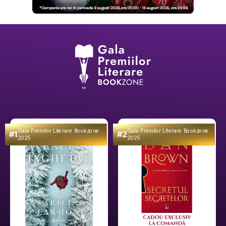
Gala Premilor Literare Bookzone
Gala Premilor Literare Bookzone
#1
#2
2025
2025