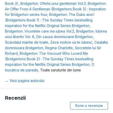
Book 3)
,
Bridgerton. Oferta unui gentleman Vol.3
,
Bridgerton:
An Offer From A Gentleman (Bridgertons Book 3) : Inspiration
for Bridgerton series four
,
Bridgerton: The Duke and I
(Bridgertons Book 1) : The Sunday Times bestselling
inspiration for the Netflix Original Series Bridgerton
,
Bridgerton. Vicontele care ma iubea Vol.2
,
Bridgerton. Iubirea
unui libertin Vol. 6
,
Din cauza domnisoarei Bridgerton
,
Scandalul inainte de toate
,
Zece motive sa te iubesc
,
Cealalta
domnisoara Bridgerton
,
Regina Charlotte
,
Secretele lui Sir
Richard
,
Bridgerton: The Viscount Who Loved Me
(Bridgertons Book 2) : The Sunday Times bestselling
inspiration for the Netflix Original Series Bridgerton
,
O
bucatica de paradis
,
Toate saruturile din lume
→ Vezi pagina autorului
Recenzii
Scrie o recenzie