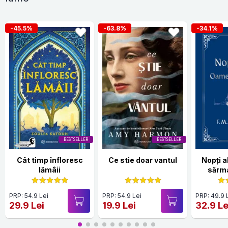
-45.5%
-63.8%
-34.1%
BESTSELLER
BESTSELLER
Cât timp înfloresc
Ce stie doar vantul
Nopți 
lămâii
sărma
Hardc
PRP: 54.9 Lei
PRP: 54.9 Lei
PRP: 49.9 
29.9 Lei
19.9 Lei
32.9 Le