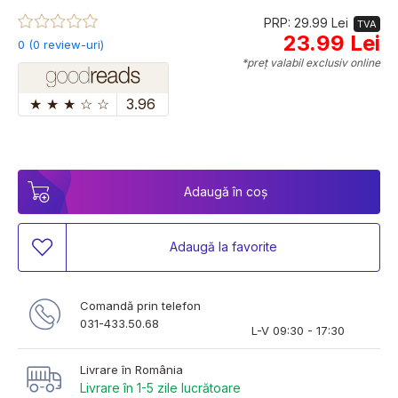
PRP: 29.99 Lei
TVA
23.99 Lei
0 (0 review-uri)
*preț valabil exclusiv online
★
★
★
☆
☆
3.96
Adaugă în coș
Adaugă la favorite
Comandă prin telefon
031-433.50.68
L-V 09:30 - 17:30
Livrare în România
Livrare în 1-5 zile lucrătoare