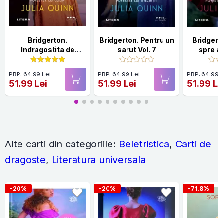
Bridgerton.
Bridgerton. Pentru un
Bridger
Indragostita de
sarut Vol. 7
spre a
domnul Bridgerton
Vol.4
PRP: 64.99 Lei
PRP: 64.99 Lei
PRP: 64.99
51.99 Lei
51.99 Lei
51.99 L
Alte carti din categoriile:
Beletristica
,
Carti de
dragoste
,
Literatura universala
-20%
-20%
-71.8%