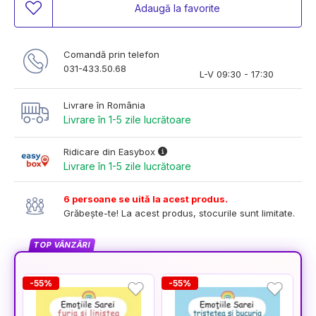
Adaugă la favorite
Comandă prin telefon
031-433.50.68
L-V 09:30 - 17:30
Livrare în România
Livrare în 1-5 zile lucrătoare
Ridicare din Easybox
Livrare în 1-5 zile lucrătoare
6 persoane se uită la acest produs.
Grăbește-te! La acest produs, stocurile sunt limitate.
TOP VÂNZĂRI
-55%
-55%
-