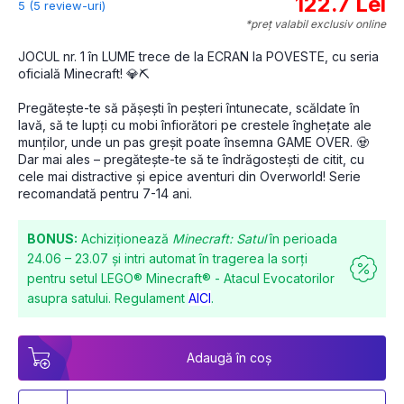
122.7 Lei
5 (5 review-uri)
*preț valabil exclusiv online
JOCUL nr. 1 în LUME trece de la ECRAN la POVESTE, cu seria 
oficială Minecraft! 💎⛏️
Pregătește-te să pășești în peșteri întunecate, scăldate în 
lavă, să te lupți cu mobi înfiorători pe crestele înghețate ale 
munților, unde un pas greșit poate însemna GAME OVER. 🧟 
Dar mai ales – pregătește-te să te îndrăgostești de citit, cu 
cele mai distractive și epice aventuri din Overworld! Serie 
recomandată pentru 7-14 ani.
BONUS:
Achiziționează
Minecraft: Satul
în perioada
24.06 – 23.07 și intri automat în tragerea la sorți
pentru setul LEGO® Minecraft® - Atacul Evocatorilor
asupra satului. Regulament
AICI
.
Adaugă în coș