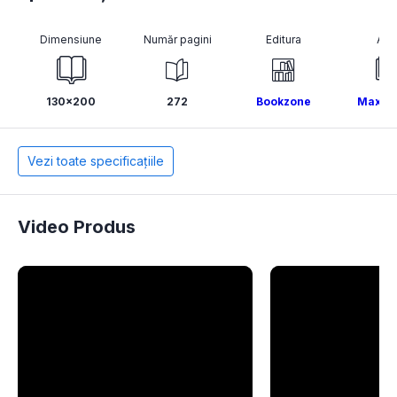
Dimensiune
Număr pagini
Editura
Aut
130x200
272
Bookzone
Max Br
Vezi toate specificațiile
Video Produs