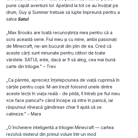
pune capăt aventurii lor. Apelând la tot ce au învățat pe 
drum, Guy și Summer trebuie să lupte împreună pentru a 
salva
 Satul
.
„Max Brooks are toată recunoștința mea pentru că a 
scris această serie. Fiul meu și cu mine, ambii pasionați 
de Minecraft, ne-am bucurat din plin de ea. Cred că 
aceste cărți sunt minunate pentru cititori de toate 
vârstele. SATUL este, dacă ar fi să aleg, cea mai bună 
carte din trilogie." – Trev
„Ca părinte, apreciez înțelepciunea de viață cuprinsă în 
cărțile pentru copii. M-am trezit folosind unele dintre 
aceste lecții în viața reală - de pildă, îl întreb pe fiul meu 
«ce face panica?» când începe să intre în panică, iar 
răspunsul «îneacă gândirea» chiar îl ajută să se 
calmeze." – Mara
„O încheiere inteligentă a trilogiei Minecraft — cartea 
rezolvă misterul din primul volum într-un mod 