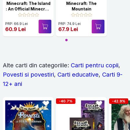
Minecraft: The Island
Minecraft: The
: An Official Minecraft
Mountain
Novel
PRP: 66.9 Lei
PRP: 74.9 Lei
60.9 Lei
67.9 Lei
Alte carti din categoriile:
Carti pentru copii
,
Povesti si povestiri
,
Carti educative
,
Carti 9-
12+ ani
-40.7%
-42.9%