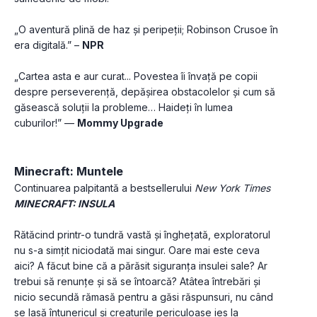
„O aventură plină de haz și peripeții; Robinson Crusoe în 
era digitală.” – 
NPR
„Cartea asta e aur curat... Povestea îi învață pe copii 
despre perseverență, depășirea obstacolelor și cum să 
găsească soluții la probleme… Haideți în lumea 
cuburilor!” — 
Mommy Upgrade
Minecraft: Muntele
Continuarea palpitantă a bestsellerului 
New York Times
MINECRAFT: INSULA
Rătăcind printr-o tundră vastă și înghețată, exploratorul 
nu s-a simțit niciodată mai singur. Oare mai este ceva 
aici? A făcut bine că a părăsit siguranța insulei sale? Ar 
trebui să renunțe și să se întoarcă? Atâtea întrebări și 
nicio secundă rămasă pentru a găsi răspunsuri, nu când 
se lasă întunericul și creaturile periculoase ies la 