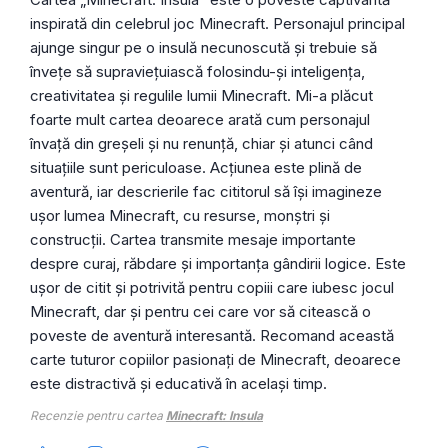
inspirată din celebrul joc Minecraft. Personajul principal
ajunge singur pe o insulă necunoscută și trebuie să
învețe să supraviețuiască folosindu-și inteligența,
creativitatea și regulile lumii Minecraft. Mi-a plăcut
foarte mult cartea deoarece arată cum personajul
învață din greșeli și nu renunță, chiar și atunci când
situațiile sunt periculoase. Acțiunea este plină de
aventură, iar descrierile fac cititorul să își imagineze
ușor lumea Minecraft, cu resurse, monștri și
construcții. Cartea transmite mesaje importante
despre curaj, răbdare și importanța gândirii logice. Este
ușor de citit și potrivită pentru copiii care iubesc jocul
Minecraft, dar și pentru cei care vor să citească o
poveste de aventură interesantă. Recomand această
carte tuturor copiilor pasionați de Minecraft, deoarece
este distractivă și educativă în același timp.
Recenzie pentru cartea
Minecraft: Insula