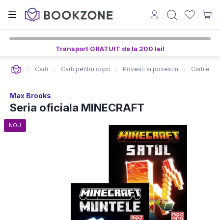
Transport GRATUIT de la 200 lei!
Carti
Carti pentru copii
Povesti si povestiri
Carti edu
Max Brooks
Seria oficiala MINECRAFT
NOU