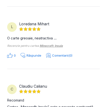
Loredana Mihart
L
O carte greoaie, neatractiva ...
Recenzie pentru cartea
Minecraft: Insula
0
Răspunde
Comentarii(0)
Claudiu Calianu
C
Recomand
Cartea „Minecraft: Insula” este o poveste captivantă