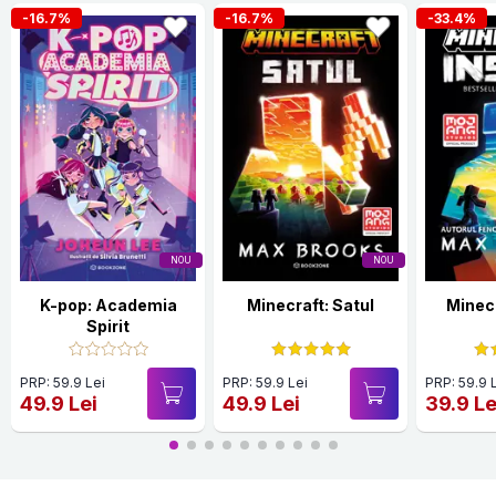
-16.7%
-16.7%
-33.4%
NOU
NOU
K-pop: Academia
Minecraft: Satul
Minecr
Spirit
PRP: 59.9 Lei
PRP: 59.9 Lei
PRP: 59.9 
49.9 Lei
49.9 Lei
39.9 Le