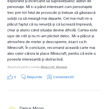
explorând și încercând să supraviețuiesc alături de
personaje. Mi s-a părut interesant cum personajele
trec prin tot felul de provocări și trebuie să găsească
soluții ca să meargă mai departe. Cel mai mult mi-a
plăcut faptul că nu renunță și că lucrează împreună,
chiar și atunci când situația devine dificilă. Cartea este
ușor de citit și nu m-am plictisit deloc. Mi-a plăcut și
atmosfera de mister și descoperire, exact ca în
Minecraft. În concluzie, recomand această carte mai
ales celor cărora le place Minecraft, pentru că este o
poveste interesantă și distractivă.
Recenzie pentru cartea
Minecraft: Muntele
0
Răspunde
Comentarii(0)
Darius Miron