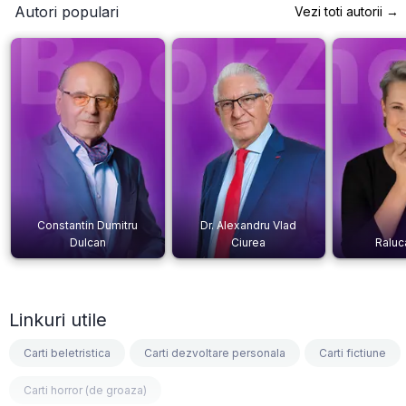
Autori populari
Vezi toti autorii →
Constantin Dumitru
Dr. Alexandru Vlad
Dulcan
Ciurea
Raluc
Linkuri utile
Carti beletristica
Carti dezvoltare personala
Carti fictiune
Carti horror (de groaza)