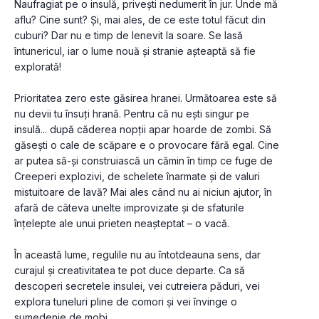
Naufragiat pe o insulă, privești nedumerit în jur. Unde mă 
aflu? Cine sunt? Și, mai ales, de ce este totul făcut din 
cuburi? Dar nu e timp de lenevit la soare. Se lasă 
întunericul, iar o lume nouă și stranie așteaptă să fie 
explorată!
Prioritatea zero este găsirea hranei. Următoarea este să 
nu devii tu însuţi hrană. Pentru că nu ești singur pe 
insulă... după căderea nopții apar hoarde de zombi. Să 
găsești o cale de scăpare e o provocare fără egal. Cine 
ar putea să-și construiască un cămin în timp ce fuge de 
Creeperi explozivi, de schelete înarmate și de valuri 
mistuitoare de lavă? Mai ales când nu ai niciun ajutor, în 
afară de câteva unelte improvizate și de sfaturile 
înțelepte ale unui prieten neașteptat – o vacă.
În această lume, regulile nu au întotdeauna sens, dar 
curajul și creativitatea te pot duce departe. Ca să 
descoperi secretele insulei, vei cutreiera păduri, vei 
explora tuneluri pline de comori și vei învinge o 
sumedenie de mobi.