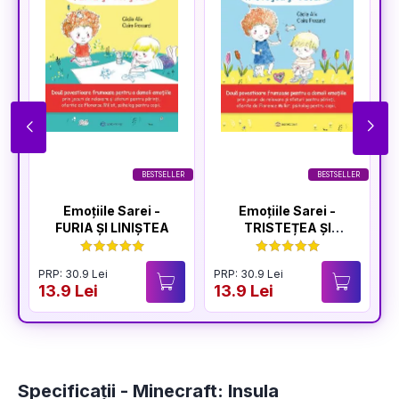
BESTSELLER
BESTSELLER
Emoțiile Sarei -
Emoțiile Sarei -
FURIA ȘI LINIȘTEA
TRISTEȚEA ȘI
BUCURIA
PRP: 30.9 Lei
PRP: 30.9 Lei
P
13.9 Lei
13.9 Lei
1
Specificații - Minecraft: Insula