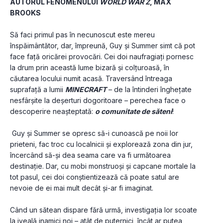
AUTORUL FENOMENULUI 
WORLD WAR Z
, MAX 
BROOKS
Să faci primul pas în necunoscut este mereu 
înspăimântător, dar, împreună, Guy și Summer simt că pot 
face față oricărei provocări. Cei doi naufragiați pornesc 
la drum prin această lume bizară și colțuroasă, în 
căutarea locului numit acasă. Traversând întreaga 
suprafață a lumii 
MINECRAFT
 – de la întinderi înghețate 
nesfârșite la deșerturi dogoritoare – perechea face o 
descoperire neașteptată: 
o comunitate de săteni
!
 Guy și Summer se opresc să-i cunoască pe noii lor 
prieteni, fac troc cu localnicii și explorează zona din jur, 
încercând să-și dea seama care va fi următoarea 
destinație. Dar, cu mobi monstruoși și capcane mortale la 
tot pasul, cei doi conștientizează că poate satul are 
nevoie de ei mai mult decât și-ar fi imaginat.
Când un sătean dispare fără urmă, investigația lor scoate 
la iveală inamici noi – atât de puternici, încât ar putea 