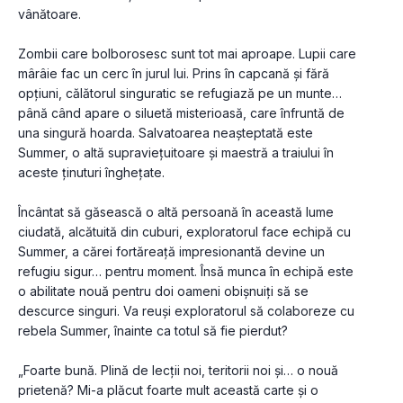
vânătoare.
Zombii care bolborosesc sunt tot mai aproape. Lupii care 
mârâie fac un cerc în jurul lui. Prins în capcană și fără 
opțiuni, călătorul singuratic se refugiază pe un munte… 
până când apare o siluetă misterioasă, care înfruntă de 
una singură hoarda. Salvatoarea neașteptată este 
Summer, o altă supraviețuitoare și maestră a traiului în 
aceste ținuturi înghețate.
Încântat să găsească o altă persoană în această lume 
ciudată, alcătuită din cuburi, exploratorul face echipă cu 
Summer, a cărei fortăreață impresionantă devine un 
refugiu sigur… pentru moment. Însă munca în echipă este 
o abilitate nouă pentru doi oameni obișnuiți să se 
descurce singuri. Va reuși exploratorul să colaboreze cu 
rebela Summer, înainte ca totul să fie pierdut?
„Foarte bună. Plină de lecții noi, teritorii noi și… o nouă 
prietenă? Mi-a plăcut foarte mult această carte și o 