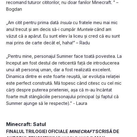
recomand tuturor cititorilor, nu doar fanilor Minecraft. ” – 
Bogdan
„Am citit pentru prima dată 
Insula
 cu fratele meu mai mic 
anul trecut și am decis să-i cumpăr 
Muntele
 când am 
văzut că a apărut. Eu sunt elev la liceu și cred că eu sunt 
mai prins de carte decât el, haha!” – Radu
„Pentru mine, personajul Summer face toată povestea. La 
început am fost destul de reticentă față de introducerea 
unui alt personaj uman, dar a fost realizată excelent. 
Dinamica dintre ei este foarte reușită, iar evoluția relației 
este perfect construită. Mă topesc când citesc cu cel mic 
cărți despre puterea prieteniei, așa că m-au încântat 
foarte mult stângăciile personajului principal (și faptul că 
Summer ajunge să le respecte).” - Laura
Minecraft: Satul
FINALUL TRILOGIEI OFICIALE 
MINECRAFT
 SCRISĂ DE 