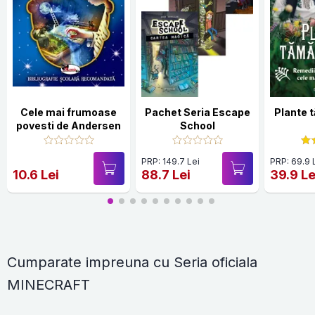
Cele mai frumoase
Pachet Seria Escape
Plante 
povesti de Andersen
School
PRP: 149.7 Lei
PRP: 69.9 
10.6 Lei
88.7 Lei
39.9 Le
Cumparate impreuna cu Seria oficiala
MINECRAFT