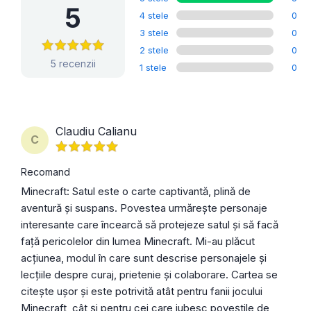
5
4 stele
0
3 stele
0
2 stele
0
5 recenzii
1 stele
0
Claudiu Calianu
C
Recomand
Minecraft: Satul este o carte captivantă, plină de
aventură și suspans. Povestea urmărește personaje
interesante care încearcă să protejeze satul și să facă
față pericolelor din lumea Minecraft. Mi-au plăcut
acțiunea, modul în care sunt descrise personajele și
lecțiile despre curaj, prietenie și colaborare. Cartea se
citește ușor și este potrivită atât pentru fanii jocului
Minecraft, cât și pentru cei care iubesc poveștile de