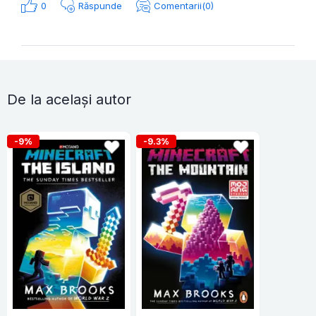
0
Răspunde
Comentarii(0)
De la același autor
-9%
-9.3%