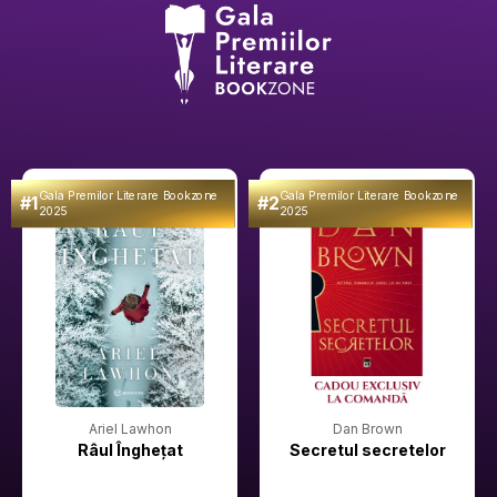
Gala Premilor Literare Bookzone
Gala Premilor Literare Bookzone
#1
#2
2025
2025
Ariel Lawhon
Dan Brown
Râul Înghețat
Secretul secretelor