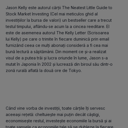
Jason Kelly este autorul cărții The Neatest Little Guide to 
Stock Market Investing (Cel mai meticulos ghid al 
investițiilor la bursa de valori) un bestseller care a trecut 
testul timpului, aflându-se acum la a cincea reeditare. El 
este de asemenea autorul The Kelly Letter (Scrisoarea 
lui Kelly) pe care o trimite în fiecare duminică prin email 
furnizând ceea ce mulți abonați consideră a fi cea mai 
bună lectură a săptămânii. Din moment ce și-a realizat 
visul de a putea trăi și lucra oriunde în lume, Jason s-a 
mutat în Japonia în 2002 și lucrează din biroul său dintr-o 
Când vine vorba de investiții, toate cărțile îți servesc 
aceeași rețetă: cheltuiește mai puțin decât câștigi, 
economisește restul, investește economiile la bursă și ai 
toate șansele ca economiile tale să se dubleze la fiecare 