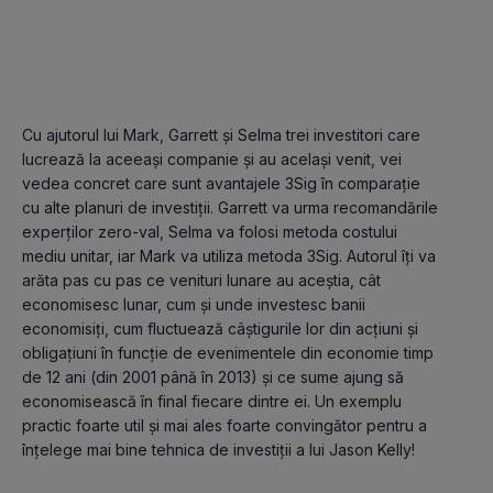
Cu ajutorul lui Mark, Garrett și Selma trei investitori care 
lucrează la aceeași companie și au același venit, vei 
vedea concret care sunt avantajele 3Sig în comparație 
cu alte planuri de investiții. Garrett va urma recomandările 
experților zero-val, Selma va folosi metoda costului 
mediu unitar, iar Mark va utiliza metoda 3Sig. Autorul îți va 
arăta pas cu pas ce venituri lunare au aceștia, cât 
economisesc lunar, cum și unde investesc banii 
economisiți, cum fluctuează câștigurile lor din acțiuni și 
obligațiuni în funcție de evenimentele din economie timp 
de 12 ani (din 2001 până în 2013) și ce sume ajung să 
economisească în final fiecare dintre ei. Un exemplu 
practic foarte util și mai ales foarte convingător pentru a 