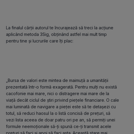
La finalul cărții autorul te încurajează să treci la acțiune 
aplicând metoda 3Sig, obținând astfel mai mult timp 
pentru tine și lucrurile care îți plac:

„Bursa de valori este mintea de maimuță a umanității 
prezentată într-o formă exagerată. Pentru mulți nu există 
cacofonie mai mare, nici o distragere mai mare de la 
viață decât ciclul de știri privind piețele financiare. O cale 
mai luminată de navigare a pieței este să te detașezi cu 
totul, să reduci haosul la o listă concisă de prețuri, să 
vezi lista aceea de doar patru ori pe an, să permiți unei 
formule neemoționale să-ți spună ce-ți transmit acele 
prețuri să faci și apoi să faci asta. Această stare mai 