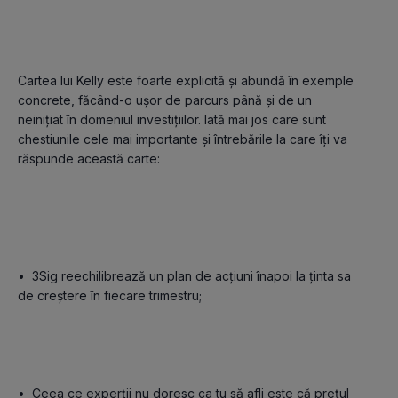
Cartea lui Kelly este foarte explicită și abundă în exemple 
concrete, făcând-o ușor de parcurs până și de un 
neinițiat în domeniul investițiilor. Iată mai jos care sunt 
chestiunile cele mai importante și întrebările la care îți va 
răspunde această carte: 

•	3Sig reechilibrează un plan de acțiuni înapoi la ținta sa 
de creștere în fiecare trimestru;

•	Ceea ce experții nu doresc ca tu să afli este că prețul 