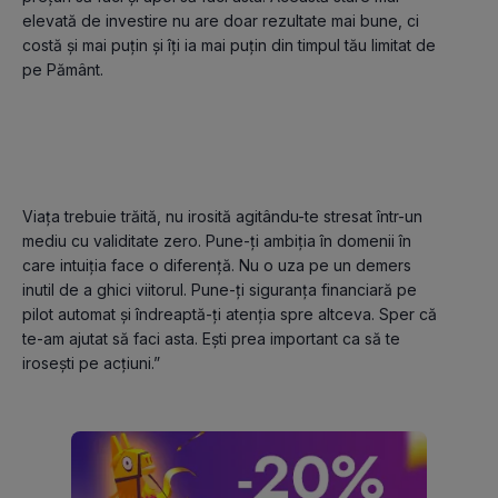
elevată de investire nu are doar rezultate mai bune, ci 
costă și mai puțin și îți ia mai puțin din timpul tău limitat de 
pe Pământ.

Viața trebuie trăită, nu irosită agitându-te stresat într-un 
mediu cu validitate zero. Pune-ți ambiția în domenii în 
care intuiția face o diferență. Nu o uza pe un demers 
inutil de a ghici viitorul. Pune-ți siguranța financiară pe 
pilot automat și îndreaptă-ți atenția spre altceva. Sper că 
te-am ajutat să faci asta. Ești prea important ca să te 
irosești pe acțiuni.”