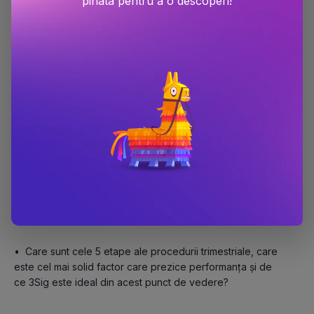
piñata pentru a o descoperi!
•	Ce înseamnă regula „ai pierdut 30% menține-te pe 
poziții” și cum să o aplici?

•	Cum să investești treptat un fond mare în numerar, ce 
tehnici poți folosi pentru gestionarea fondului de 
obligațiuni al planului tău, care este utilitatea unui cont 
care cumpără în punctele de minim și cum să-ți corectezi 
fondul de obligațiuni pe măsură ce îmbătrânești și devii 
•	Care sunt cele 5 etape ale procedurii trimestriale, care 
este cel mai solid factor care prezice performanța și de 