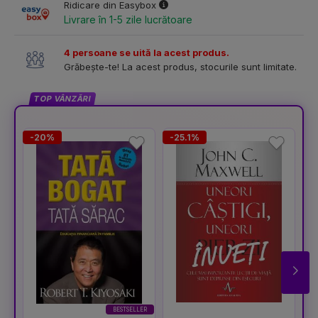
Ridicare din Easybox
Livrare în 1-5 zile lucrătoare
4 persoane se uită la acest produs.
Grăbește-te! La acest produs, stocurile sunt limitate.
TOP VÂNZĂRI
-20%
-25.1%
-
BESTSELLER