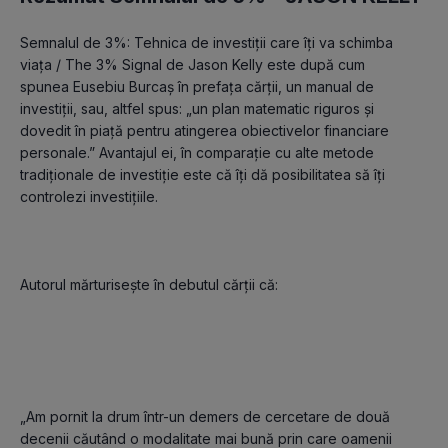
Semnalul de 3%: Tehnica de investiții care îți va schimba 
viața / The 3% Signal de Jason Kelly este după cum 
spunea Eusebiu Burcaș în prefața cărții, un manual de 
investiții, sau, altfel spus: „un plan matematic riguros și 
dovedit în piață pentru atingerea obiectivelor financiare 
personale.” Avantajul ei, în comparație cu alte metode 
tradiționale de investiție este că îți dă posibilitatea să îți 
Autorul mărturisește în debutul cărții că:

„Am pornit la drum într-un demers de cercetare de două 
decenii căutând o modalitate mai bună prin care oamenii 