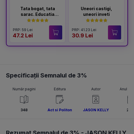
Tata bogat, tata
Uneori castigi,
sarac. Educatia
uneori inveti
financiara in familie
- Editia a V-a
PRP: 59 Lei
PRP: 41.23 Lei
P
47.2 Lei
30.9 Lei
3
Specificații Semnalul de 3%
Număr pagini
Editura
Autor
Anul pub
348
Act si Politon
JASON KELLY
20
Rezumat Semnalul de 3% -
JASON KELLY