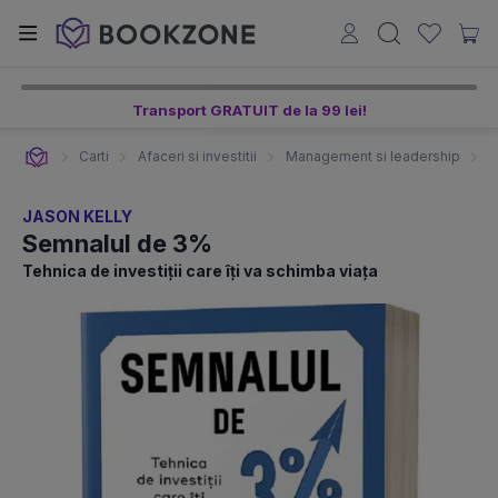
Transport GRATUIT de la 99 lei!
Carti
Afaceri si investitii
Management si leadership
E
JASON KELLY
Semnalul de 3%
Tehnica de investiţii care îţi va schimba viaţa