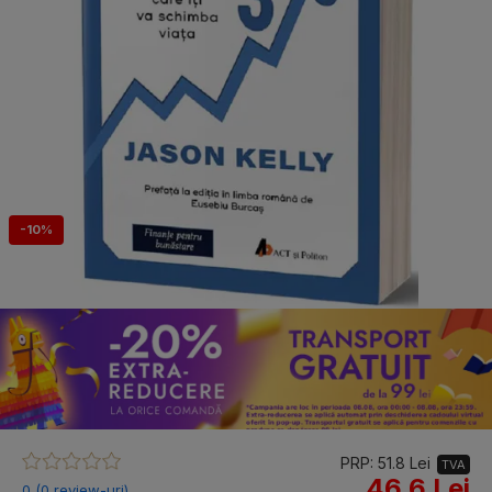
-10%
PRP: 51.8 Lei
TVA
46.6 Lei
0 (0 review-uri)