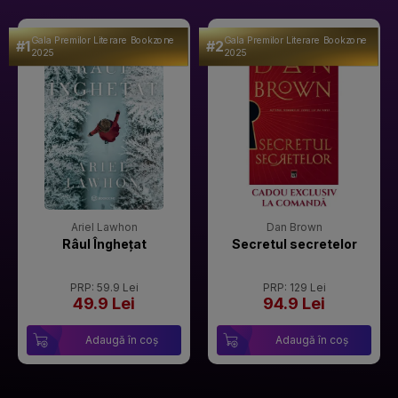
Gala Premilor Literare Bookzone
Gala Premilor Literare Bookzone
#1
#2
2025
2025
Ariel Lawhon
Dan Brown
Râul Înghețat
Secretul secretelor
PRP: 59.9 Lei
PRP: 129 Lei
49.9 Lei
94.9 Lei
Adaugă în coș
Adaugă în coș