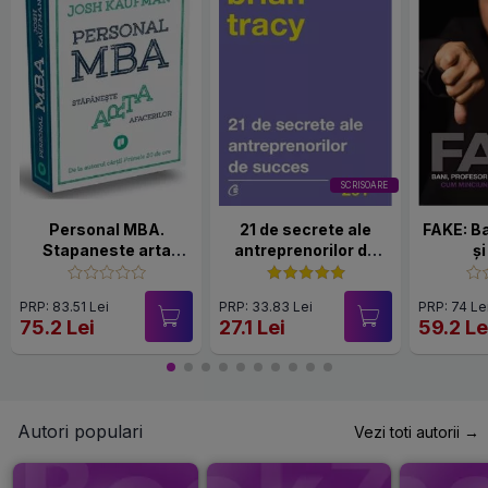
SCRISOARE
Personal MBA.
21 de secrete ale
FAKE: Ba
Stapaneste arta
antreprenorilor de
și
afacerilor
succes
con
PRP: 83.51 Lei
PRP: 33.83 Lei
PRP: 74 Le
75.2 Lei
27.1 Lei
59.2 Le
Autori populari
Vezi toti autorii →