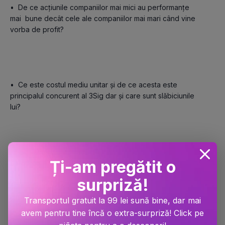
•	De ce acțiunile companiilor mai mici au performanțe 
mai  bune decât cele ale companiilor mai mari când vine 
vorba de profit?

•	Ce este costul mediu unitar și de ce acesta este 
principalul concurent al 3Sig dar și care sunt slăbiciunile 
lui?

Ți-am pregătit o
•	Ce avantaje prezintă recomandările automate de a 
vinde / cumpăra ale 3 Sig?

surpriză!
Transportul gratuit la 99 lei sună bine, dar mai
avem pentru tine încă o extra-surpriză! Click pe