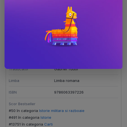
Dimensiune
150x230
Număr pagini
736
Editura
Litera
Autor
Sean McMeekin
Anul publicării
2023
Traducator
Gabriel Tudor
Limba
Limba romana
ISBN
9786063397226
Scor Bestseller
#50 în categoria
Istorie militara si razboaie
#491 în categoria
Istorie
#13751 în categoria
Carti