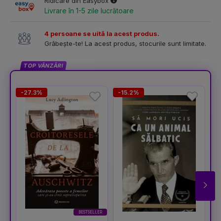
Ridicare din Easybox
Livrare în 1-5 zile lucrătoare
4 persoane se uită la acest produs.
Grăbește-te! La acest produs, stocurile sunt limitate.
TOP VÂNZĂRI
-27.3%
-15.2%
-
BESTSELLER