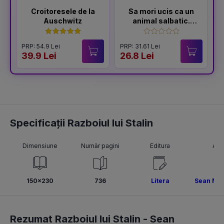
Croitoresele de la
Sa mori ucis ca un
Auschwitz
animal salbatic.
Seria Sfarsitul
Ceausestilor Vol.2
PRP: 54.9 Lei
PRP: 31.61 Lei
P
39.9 Lei
26.8 Lei
2
Specificații Razboiul lui Stalin
Dimensiune
Număr pagini
Editura
Aut
150x230
736
Litera
Sean Mc
Rezumat Razboiul lui Stalin -
Sean