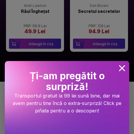
Ariel Lawhon
Dan Brown
Râul Înghețat
Secretul secretelor
PRP: 59.9 Lei
PRP: 129 Lei
49.9 Lei
94.9 Lei
Adaugă în coș
Adaugă în coș
Ți-am pregătit o
surpriză!
Detalii produs
Transportul gratuit la 99 lei sună bine, dar mai
avem pentru tine încă o extra-surpriză! Click pe
piñata pentru a o descoperi!
Razboiul lui Stalin