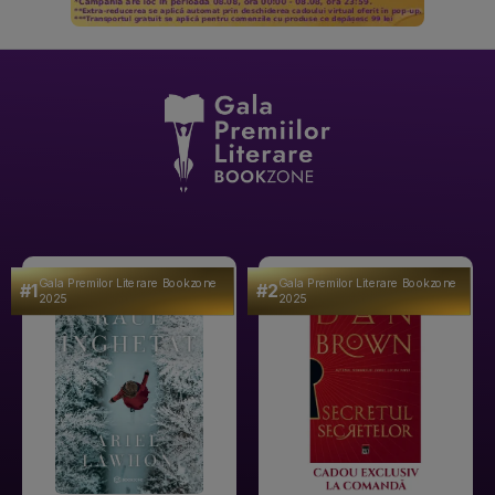
Gala Premilor Literare Bookzone
Gala Premilor Literare Bookzone
#1
#2
2025
2025