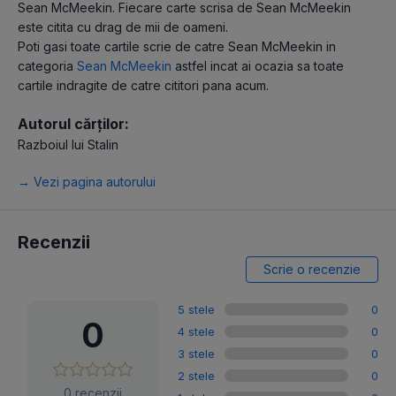
Sean McMeekin. Fiecare carte scrisa de Sean McMeekin
este citita cu drag de mii de oameni.
Poti gasi toate cartile scrie de catre Sean McMeekin in
categoria
Sean McMeekin
astfel incat ai ocazia sa toate
cartile indragite de catre cititori pana acum.
Autorul cărților:
Razboiul lui Stalin
→ Vezi pagina autorului
Recenzii
Scrie o recenzie
5 stele
0
0
4 stele
0
3 stele
0
2 stele
0
0 recenzii