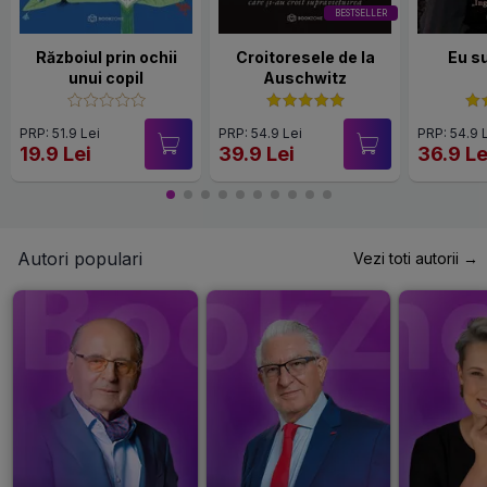
BESTSELLER
Războiul prin ochii
Croitoresele de la
Eu s
unui copil
Auschwitz
PRP: 51.9 Lei
PRP: 54.9 Lei
PRP: 54.9 
19.9 Lei
39.9 Lei
36.9 Le
Autori populari
Vezi toti autorii →