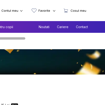
Contul meu
Favorite
Cosul meu
tru copii
Noutati
Cariere
Contact