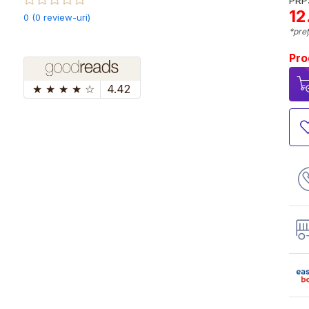
PRP:
12
0 (0 review-uri)
*preț
Pro
★
★
★
★
☆
4.42