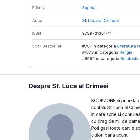
Editura
Sophia
Autor
Sf. Luca al Crimeei
ISBN
9789731361741
Scor Bestseller
#701 în categoria
Literatura r
#1073 în categoria
Religie
#6662 în categoria
Beletristi
Despre Sf. Luca al Crimeei
BOOKZONE iti pune la dis
noutati. Sf. Luca al Cri
in care scrie si conture
cu drag de mii de oame
Poti gasi toate cartile 
cititori pana acum.