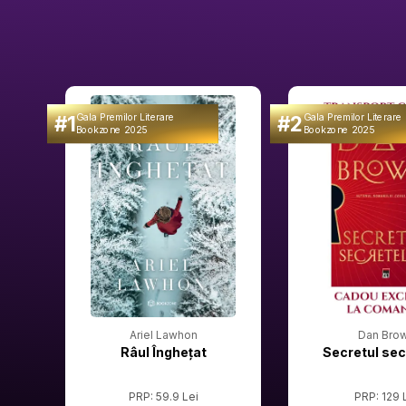
#1
#2
Gala Premilor Literare
Gala Premilor Literare
Bookzone 2025
Bookzone 2025
Ariel Lawhon
Dan Bro
Râul Înghețat
Secretul sec
PRP: 59.9 Lei
PRP: 129 