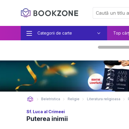
Categorii de carte
Top căr
Beletristica
Religie
Literatura religioasa
Sf. Luca al Crimeei
Puterea inimii