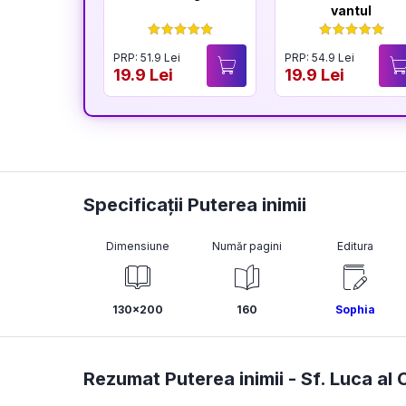
vantul
PRP: 51.9 Lei
PRP: 54.9 Lei
19.9 Lei
19.9 Lei
Specificații Puterea inimii
Dimensiune
Număr pagini
Editura
130x200
160
Sophia
Rezumat Puterea inimii -
Sf. Luca al 