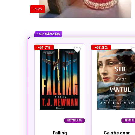
-15%
TOP VÂNZĂRI
-61.7%
-63.8%
BESTSELLER
BESTSEL
Falling
Ce stie doar