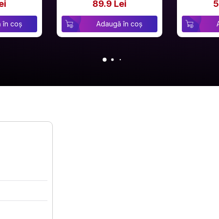
ei
89.9 Lei
5
 în coș
Adaugă în coș