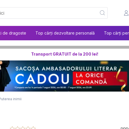
ți de dragoste
Top cărți dezvoltare personală
Top cărți pen
Transport GRATUIT de la 200 lei!
Puterea inimii