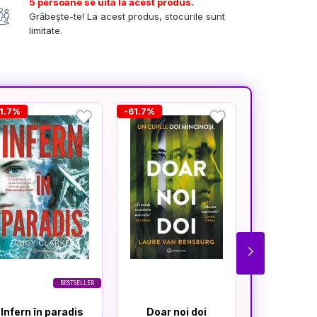
5 persoane se uită la acest produs.
Grăbește-te! La acest produs, stocurile sunt
limitate.
1.7%
-61.7%
-25.5%
BESTSELLER
Infern în paradis
Doar noi doi
Cât t