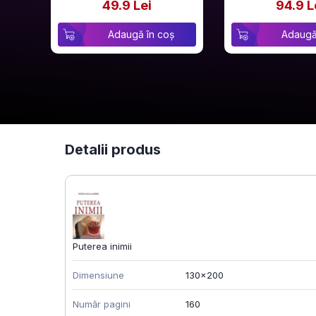
49.9 Lei
94.9 L
Adaugă în coș
Adaugă
Detalii produs
Puterea inimii
Dimensiune
130x200
Număr pagini
160