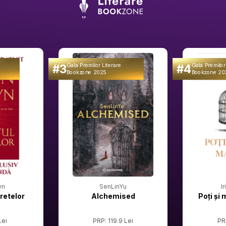
#3
#4
Gala Premilor Literare
Gala Premilor
Bookzone 2025
Bookzone 20
wn
SenLinYu
I
retelor
Alchemised
Poți și 
Lei
PRP: 119.9 Lei
PR