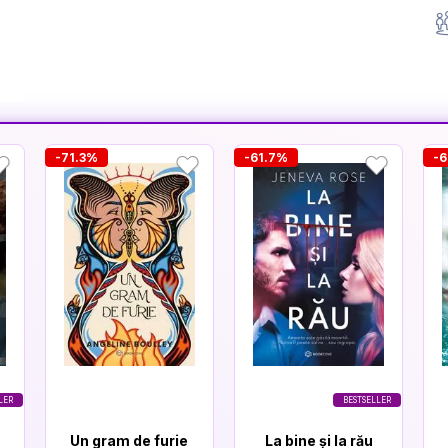
-71.3%
-61.7%
-6
LER
BESTSELLER
Un gram de furie
La bine și la rău