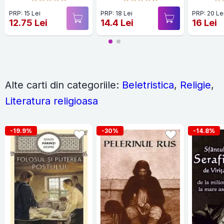
PRP: 15 Lei
PRP: 18 Lei
PRP: 20 Le
12.75 Lei
14.4 Lei
16 Lei
Alte carti din categoriile:
Beletristica
,
Religie
,
Literatura religioasa
-19.9%
-30%
-14.8%