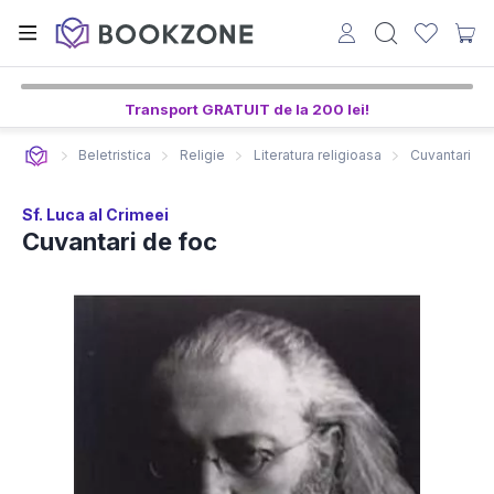
Transport GRATUIT de la 200 lei!
Beletristica
Religie
Literatura religioasa
Cuvantari de
Sf. Luca al Crimeei
Cuvantari de foc