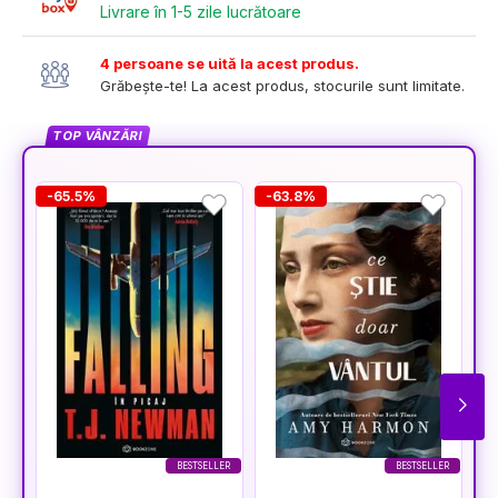
Livrare în 1-5 zile lucrătoare
4 persoane se uită la acest produs.
Grăbește-te! La acest produs, stocurile sunt limitate.
TOP VÂNZĂRI
-65.5%
-63.8%
-
BESTSELLER
BESTSELLER