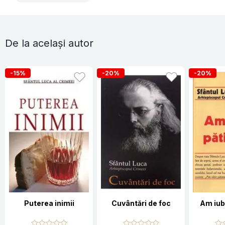
De la același autor
-15%
-20%
-20%
Puterea inimii
Cuvântări de foc
Am iub