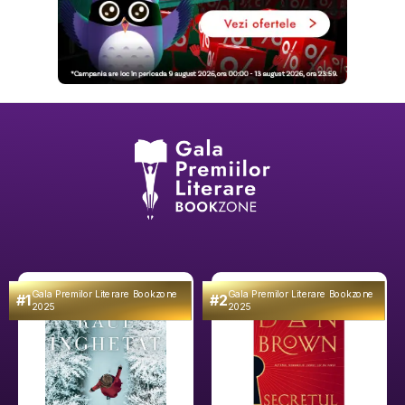
Gala Premilor Literare Bookzone
Gala Premilor Literare Bookzone
#1
#2
2025
2025