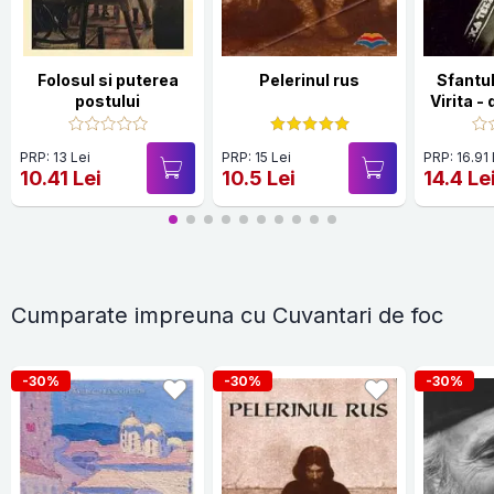
Folosul si puterea
Pelerinul rus
Sfantu
postului
Virita - 
la m
PRP: 13 Lei
PRP: 15 Lei
PRP: 16.91 
10.41 Lei
10.5 Lei
14.4 Le
Cumparate impreuna cu Cuvantari de foc
-30%
-30%
-30%