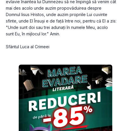
evlavie înaintea lui Dumnezeu să ne împingă să venim cât 
mai des acolo unde auzim propovăduirea despre 
Domnul Iisus Hristos, unde auzim propriile Lui cuvinte 
sfinte, unde El Însuși e de față între noi, pentru că El a zis: 
"Unde sunt doi sau trei adunați în numele Meu, acolo 
sunt Eu, în mijlocul lor." Amin.

Sfântul Luca al Crimeei