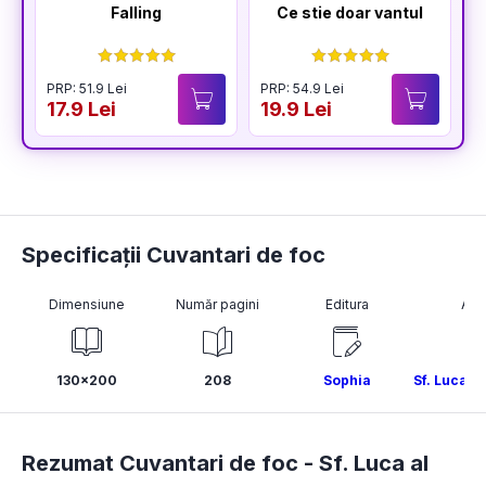
Falling
Ce stie doar vantul
PRP: 51.9 Lei
PRP: 54.9 Lei
P
17.9 Lei
19.9 Lei
1
Specificații Cuvantari de foc
Dimensiune
Număr pagini
Editura
Aut
130x200
208
Sophia
Sf. Luca a
Rezumat Cuvantari de foc -
Sf. Luca al