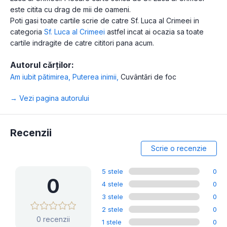
este citita cu drag de mii de oameni.
Poti gasi toate cartile scrie de catre Sf. Luca al Crimeei in
categoria
Sf. Luca al Crimeei
astfel incat ai ocazia sa toate
cartile indragite de catre cititori pana acum.
Autorul cărților:
Am iubit pătimirea
,
Puterea inimii
,
Cuvântări de foc
→ Vezi pagina autorului
Recenzii
Scrie o recenzie
5 stele
0
0
4 stele
0
3 stele
0
2 stele
0
0 recenzii
1 stele
0