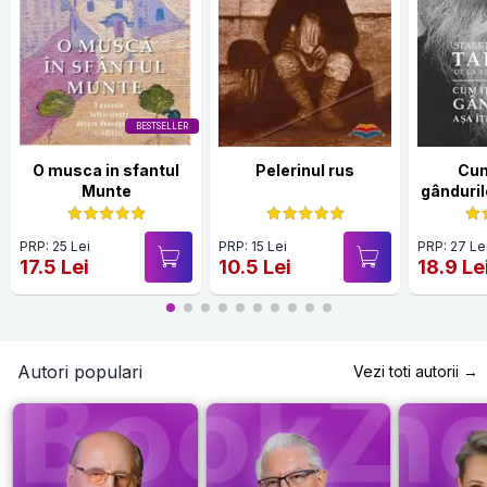
BESTSELLER
O musca in sfantul
Pelerinul rus
Cum
Munte
gândurile
ș
PRP: 25 Lei
PRP: 15 Lei
PRP: 27 Le
17.5 Lei
10.5 Lei
18.9 Le
Autori populari
Vezi toti autorii →