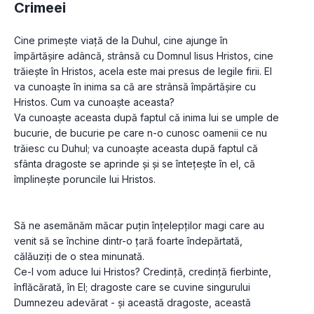
Crimeei
Cine primește viață de la Duhul, cine ajunge în 
împărtășire adâncă, strânsă cu Domnul Iisus Hristos, cine 
trăiește în Hristos, acela este mai presus de legile firii. El 
va cunoaște în inima sa că are strânsă împărtășire cu 
Hristos. Cum va cunoaște aceasta?

Va cunoaște aceasta după faptul că inima lui se umple de 
bucurie, de bucurie pe care n-o cunosc oamenii ce nu 
trăiesc cu Duhul; va cunoaște aceasta după faptul că 
sfânta dragoste se aprinde și și se întețește în el, că 
împlinește poruncile lui Hristos.

Să ne asemănăm măcar puțin înțelepților magi care au 
venit să se închine dintr-o țară foarte îndepărtată, 
călăuziți de o stea minunată.

Ce-I vom aduce lui Hristos? Credință, credință fierbinte, 
înflăcărată, în El; dragoste care se cuvine singurului 
Dumnezeu adevărat - și această dragoste, această 