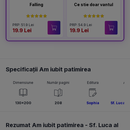
Falling
Ce stie doar vantul
PRP: 51.9 Lei
PRP: 54.9 Lei
19.9 Lei
19.9 Lei
Specificații Am iubit patimirea
Dimensiune
Număr pagini
Editura
Aut
130x200
208
Sophia
Sf. Luca a
Rezumat Am iubit patimirea -
Sf. Luca al