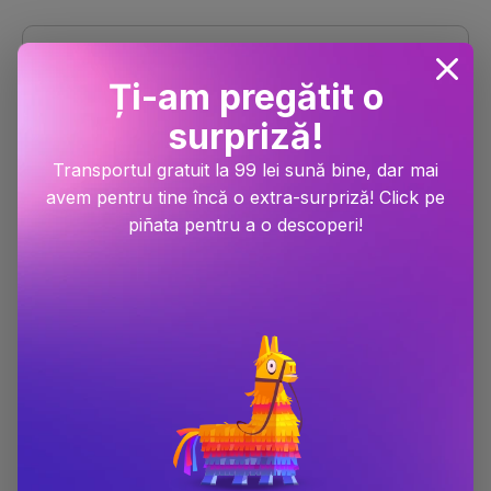
Ți-am pregătit o
surpriză!
Am iubit patimirea
Transportul gratuit la 99 lei sună bine, dar mai
Dimensiune
130x200
avem pentru tine încă o extra-surpriză! Click pe
piñata pentru a o descoperi!
Număr pagini
208
Editura
Sophia
Autor
Sf. Luca al Crimeei
ISBN
9789737623614
Scor Bestseller
#77 în categoria
Literatura religioasa
#184 în categoria
Religie
#1122 în categoria
Beletristica