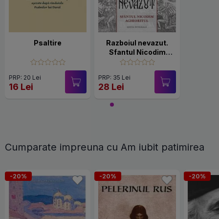
Psaltire
Razboiul nevazut.
Sfantul Nicodim
Aghioritul
PRP: 20 Lei
PRP: 35 Lei
16 Lei
28 Lei
Cumparate impreuna cu Am iubit patimirea
-20%
-20%
-20%