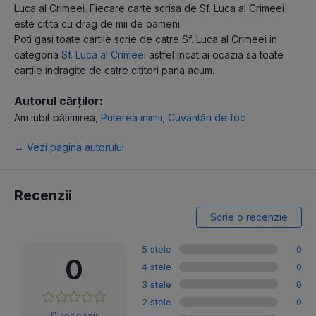
Luca al Crimeei. Fiecare carte scrisa de Sf. Luca al Crimeei
este citita cu drag de mii de oameni.
Poti gasi toate cartile scrie de catre Sf. Luca al Crimeei in
categoria
Sf. Luca al Crimeei
astfel incat ai ocazia sa toate
cartile indragite de catre cititori pana acum.
Autorul cărților:
Am iubit pătimirea
,
Puterea inimii
,
Cuvântări de foc
→ Vezi pagina autorului
Recenzii
Scrie o recenzie
5 stele
0
0
4 stele
0
3 stele
0
2 stele
0
0 recenzii