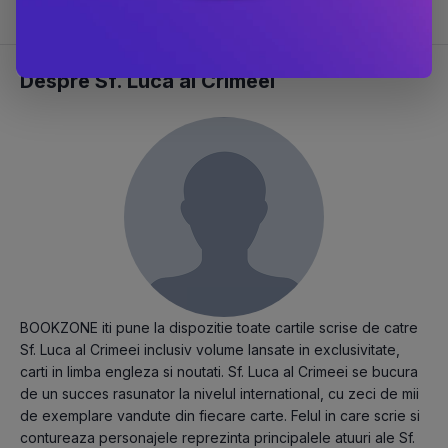
Despre Sf. Luca al Crimeei
BOOKZONE iti pune la dispozitie toate cartile scrise de catre
Sf. Luca al Crimeei inclusiv volume lansate in exclusivitate,
carti in limba engleza si noutati. Sf. Luca al Crimeei se bucura
de un succes rasunator la nivelul international, cu zeci de mii
de exemplare vandute din fiecare carte. Felul in care scrie si
contureaza personajele reprezinta principalele atuuri ale Sf.