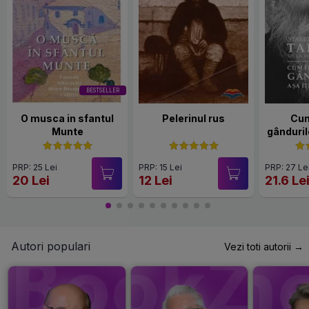
BESTSELLER
O musca in sfantul
Pelerinul rus
Cum
Munte
gândurile
ș
PRP: 25 Lei
PRP: 15 Lei
PRP: 27 Le
20 Lei
12 Lei
21.6 Le
Autori populari
Vezi toti autorii →