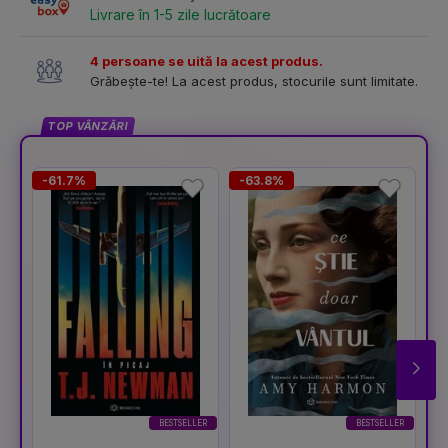
Livrare în 1-5 zile lucrătoare
4 persoane se uită la acest produs.
Grăbește-te! La acest produs, stocurile sunt limitate.
TOP VÂNZĂRI
-61.7%
-63.8%
-
BESTSELLER
BESTSELLER