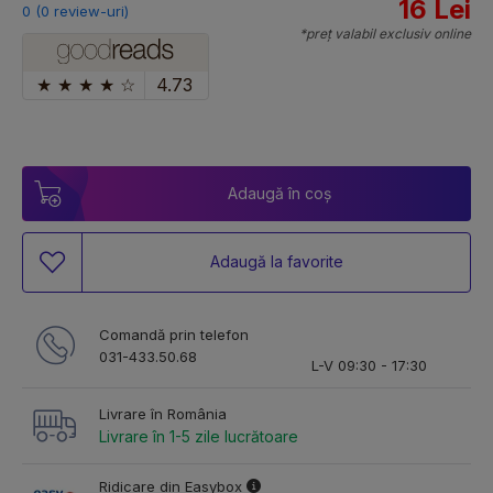
16 Lei
0 (0 review-uri)
*preț valabil exclusiv online
★
★
★
★
☆
4.73
Adaugă în coș
Adaugă la favorite
Comandă prin telefon
031-433.50.68
L-V 09:30 - 17:30
Livrare în România
Livrare în 1-5 zile lucrătoare
Ridicare din Easybox