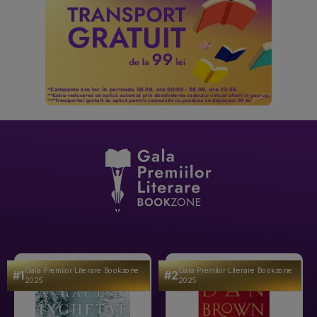
Gala Premilor Literare Bookzone
Gala Premilor Literare Bookzone
#1
#2
2025
2025