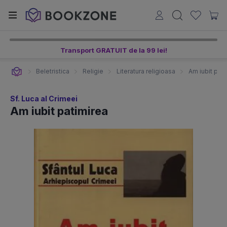
Transport GRATUIT de la 99 lei!
Beletristica
Religie
Literatura religioasa
Am iubit pati
Sf. Luca al Crimeei
Am iubit patimirea