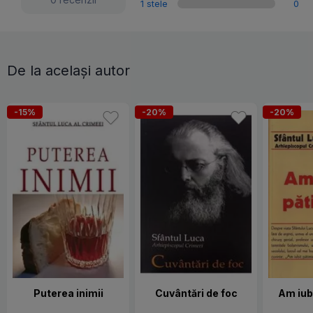
1 stele
0
De la același autor
-15%
-20%
-20%
Puterea inimii
Cuvântări de foc
Am iub