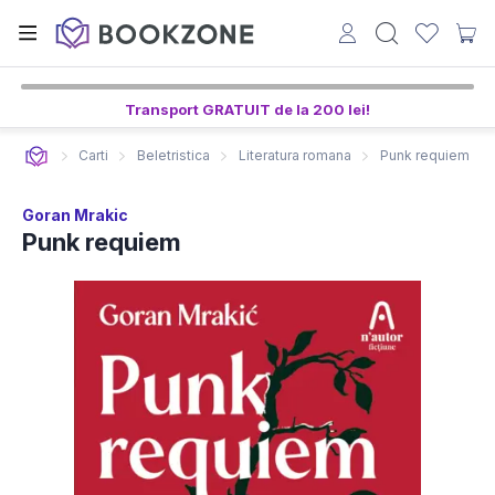
Transport GRATUIT de la 200 lei!
Carti
Beletristica
Literatura romana
Punk requiem
Goran Mrakic
Punk requiem