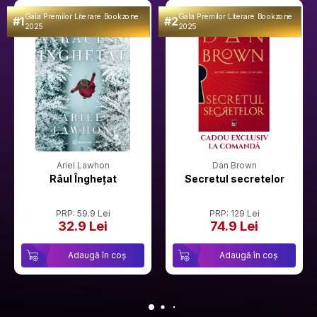
Gala Premilor Literare Bookzone
Gala Premilor Literare Bookzone
#1
#2
2025
2025
Ariel Lawhon
Dan Brown
Râul Înghețat
Secretul secretelor
PRP: 59.9 Lei
PRP: 129 Lei
32.9 Lei
74.9 Lei
Adaugă în coș
Adaugă în coș