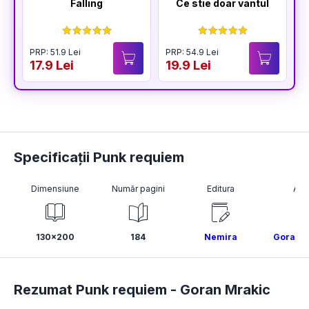
Falling
Ce stie doar vantul
PRP: 51.9 Lei
PRP: 54.9 Lei
17.9 Lei
19.9 Lei
Specificații Punk requiem
Dimensiune
Număr pagini
Editura
Aut
130x200
184
Nemira
Goran M
Rezumat Punk requiem -
Goran Mrakic