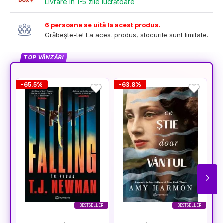
Livrare în 1-5 zile lucrătoare
6 persoane se uită la acest produs.
Grăbește-te! La acest produs, stocurile sunt limitate.
TOP VÂNZĂRI
-65.5%
-63.8%
-
BESTSELLER
BESTSELLER