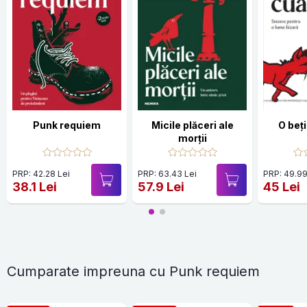
Punk requiem
Micile plăceri ale
O beț
morții
PRP: 42.28 Lei
PRP: 63.43 Lei
PRP: 49.99
38.1 Lei
57.9 Lei
45 Lei
Cumparate impreuna cu Punk requiem