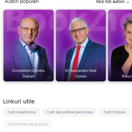
Autori populari
Vezi toti autorii →
Constantin Dumitru
Dr. Alexandru Vlad
Dulcan
Ciurea
Raluc
Linkuri utile
Carti beletristica
Carti dezvoltare personala
Carti fictiune
Carti horror (de groaza)