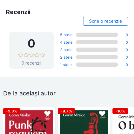
Recenzii
Scrie o recenzie
5 stele
0
0
4 stele
0
3 stele
0
2 stele
0
0 recenzii
1 stele
0
De la același autor
-9.9%
-8.7%
-10%