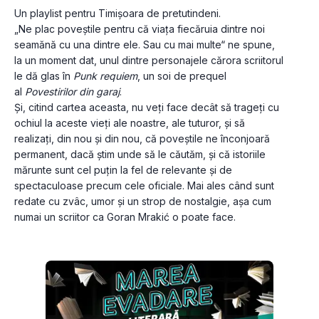
Un playlist pentru Timișoara de pretutindeni.
„Ne plac poveștile pentru că viața fiecăruia dintre noi 
seamănă cu una dintre ele. Sau cu mai multe“ ne spune, 
la un moment dat, unul dintre personajele cărora scriitorul 
le dă glas în 
Punk requiem
, un soi de prequel 
al 
Povestirilor din garaj
.
Și, citind cartea aceasta, nu veți face decât să trageți cu 
ochiul la aceste vieți ale noastre, ale tuturor, și să 
realizați, din nou și din nou, că poveștile ne înconjoară 
permanent, dacă știm unde să le căutăm, și că istoriile 
mărunte sunt cel puțin la fel de relevante și de 
spectaculoase precum cele oficiale. Mai ales când sunt 
redate cu zvâc, umor și un strop de nostalgie, așa cum 
numai un scriitor ca Goran Mrakić o poate face.