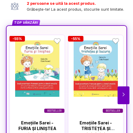
2 persoane se uită la acest produs.
Grăbește-te! La acest produs, stocurile sunt limitate.
TOP VÂNZĂRI
-55%
-55%
-
BESTSELLER
BESTSELLER
Emoțiile Sarei -
Emoțiile Sarei -
FURIA ȘI LINIȘTEA
TRISTEȚEA ȘI