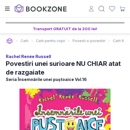
Transport GRATUIT de la 200 lei!
Carti
Carti pentru copii
Povesti si povestiri
Carti 9-12
Rachel Renée Russell
Povestiri unei surioare NU CHIAR atat
de razgaiate
Seria Însemnările unei puștoaice Vol.16