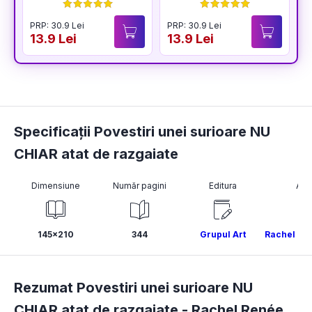
BUCURIA
PRP: 30.9 Lei
PRP: 30.9 Lei
P
13.9 Lei
13.9 Lei
1
Specificații Povestiri unei surioare NU
CHIAR atat de razgaiate
Dimensiune
Număr pagini
Editura
Aut
145x210
344
Grupul Art
Rachel Ren
Rezumat Povestiri unei surioare NU
CHIAR atat de razgaiate -
Rachel Renée