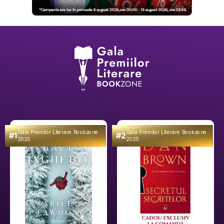
Gala Premilor Literare Bookzone
Gala Premilor Literare Bookzone
#1
#2
2025
2025