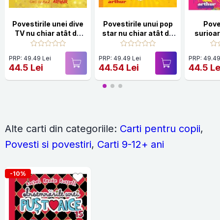
Povestirile unei dive
Povestirile unui pop
Pove
TV nu chiar atât de
star nu chiar atât de
surioa
strălucitoare. Seria
talentat. Seria
atât d
Insemnarile unei
Insemnarile unei
PRP: 49.49 Lei
PRP: 49.49 Lei
PRP: 49.49
pustoaice Vol. 7
pustoaice Vol.3
44.5 Lei
44.54 Lei
44.5 Le
Alte carti din categoriile:
Carti pentru copii
,
Povesti si povestiri
,
Carti 9-12+ ani
-10%