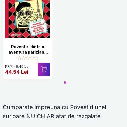
Povestiri dintr-o
aventura pariziana
nu chiar atat de sic.
Seria Insemnarile
PRP: 49.49 Lei
unei pustoaice Vol.15
44.54 Lei
Cumparate impreuna cu Povestiri unei
surioare NU CHIAR atat de razgaiate