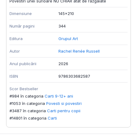
Povestiri unei surioare NU CHIAR atat de razgaiate
Dimensiune
145x210
Număr pagini
344
Editura
Grupul Art
Autor
Rachel Renée Russell
Anul publicării
2026
ISBN
9786303682587
Scor Bestseller
#984 în categoria
Carti 9-12+ ani
#1053 în categoria
Povesti si povestiri
#3487 în categoria
Carti pentru copii
#14801 în categoria
Carti