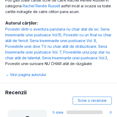
Poti gasi toate cartile scrie de catre Rachel Renée Russell in
categoria
Rachel Renée Russell
astfel incat ai ocazia sa toate
cartile indragite de catre cititori pana acum.
Autorul cărților:
Povestiri dintr-o aventura pariziana nu chiar atat de sic. Seria
Insemnarile unei pustoaice Vol.15
,
Povestiri cu un final nu chiar
atât de fericit. Seria Insemnarile unei pustoaice Vol. 8
,
Povestirile unei dive TV nu chiar atât de strălucitoare. Seria
Insemnarile unei pustoaice Vol. 7
,
Povestirile unui pop star nu
chiar atât de talentat. Seria Insemnarile unei pustoaice Vol.3
,
Povestiri unei surioare NU CHIAR atât de răzgâiate
→ Vezi pagina autorului
Recenzii
Scrie o recenzie
5 stele
0