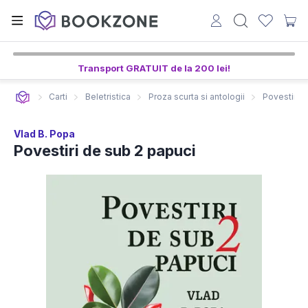
Transport GRATUIT de la 200 lei!
Carti
Beletristica
Proza scurta si antologii
Povestiri d
Vlad B. Popa
Povestiri de sub 2 papuci