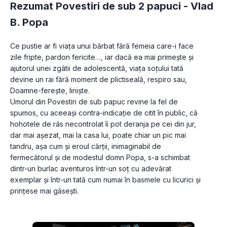
Rezumat Povestiri de sub 2 papuci -
Vlad
B. Popa
Ce pustie ar fi viața unui bărbat fără femeia care-i face 
zile fripte, pardon fericite…, iar dacă ea mai primește și 
ajutorul unei zgâtii de adolescentă, viața soțului tată 
devine un rai fără moment de plictiseală, respiro sau, 
Doamne-ferește, liniște.

Umorul din Povestiri de sub papuc revine la fel de 
spumos, cu aceeași contra-indicație de citit în public, că 
hohotele de râs necontrolat îi pot deranja pe cei din jur, 
dar mai așezat, mai la casa lui, poate chiar un pic mai 
tandru, așa cum și eroul cărții, inimaginabil de 
fermecătorul și de modestul domn Popa, s-a schimbat 
dintr-un burlac aventuros într-un soț cu adevărat 
exemplar și într-un tată cum numai în basmele cu licurici și 
prințese mai găsești.