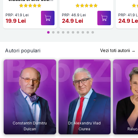
povestiri
PRP: 41.9 Lei
PRP: 46.9 Lei
PRP: 41.9 L
19.9 Lei
24.9 Lei
24.9 Le
Autori populari
Vezi toti autorii →
Constantin Dumitru
Dr. Alexandru Vlad
Dulcan
Ciurea
Raluc