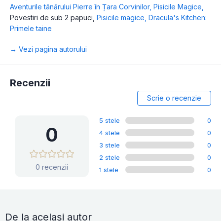
Aventurile tânărului Pierre în Țara Corvinilor
,
Pisicile Magice
,
Povestiri de sub 2 papuci
,
Pisicile magice
,
Dracula's Kitchen:
Primele taine
→ Vezi pagina autorului
Recenzii
Scrie o recenzie
5 stele
0
0
4 stele
0
3 stele
0
2 stele
0
0 recenzii
1 stele
0
De la același autor