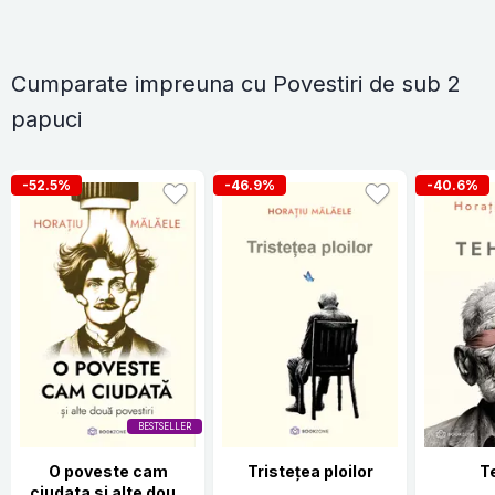
Cumparate impreuna cu Povestiri de sub 2
papuci
-52.5%
-46.9%
-40.6%
BESTSELLER
O poveste cam
Tristețea ploilor
T
ciudata si alte doua