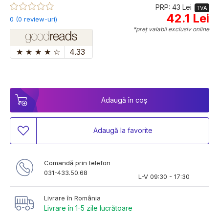
PRP: 43 Lei
TVA
42.1 Lei
0 (0 review-uri)
*preț valabil exclusiv online
★
★
★
★
☆
4.33
Adaugă în coș
Adaugă la favorite
Comandă prin telefon
031-433.50.68
L-V 09:30 - 17:30
Livrare în România
Livrare în 1-5 zile lucrătoare