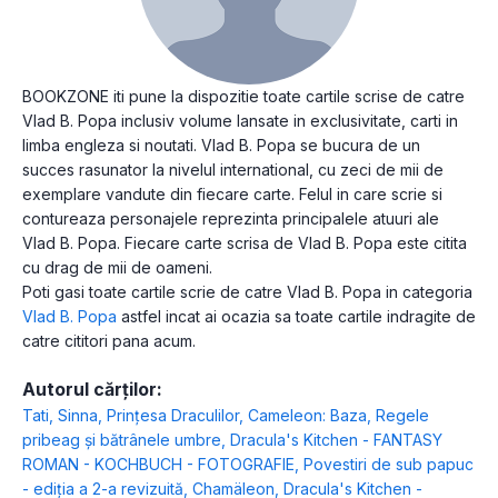
BOOKZONE iti pune la dispozitie toate cartile scrise de catre
Vlad B. Popa inclusiv volume lansate in exclusivitate, carti in
limba engleza si noutati. Vlad B. Popa se bucura de un
succes rasunator la nivelul international, cu zeci de mii de
exemplare vandute din fiecare carte. Felul in care scrie si
contureaza personajele reprezinta principalele atuuri ale
Vlad B. Popa. Fiecare carte scrisa de Vlad B. Popa este citita
cu drag de mii de oameni.
Poti gasi toate cartile scrie de catre Vlad B. Popa in categoria
Vlad B. Popa
astfel incat ai ocazia sa toate cartile indragite de
catre cititori pana acum.
Autorul cărților:
Tati
,
Sinna, Prințesa Draculilor
,
Cameleon: Baza
,
Regele
pribeag și bătrânele umbre
,
Dracula's Kitchen - FANTASY
ROMAN - KOCHBUCH - FOTOGRAFIE
,
Povestiri de sub papuc
- ediția a 2-a revizuită
,
Chamäleon
,
Dracula's Kitchen -