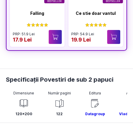
BESTSELLER
BESTSELLER
Falling
Ce stie doar vantul
PRP: 51.9 Lei
PRP: 54.9 Lei
17.9 Lei
19.9 Lei
Specificații Povestiri de sub 2 papuci
Dimensiune
Număr pagini
Editura
Aut
120x200
122
Datagroup
Vlad B.