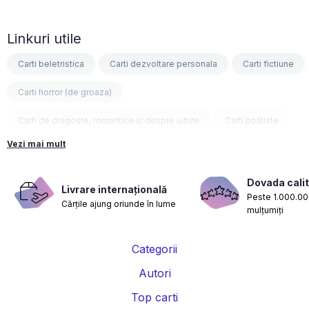
Linkuri utile
Carti beletristica
Carti dezvoltare personala
Carti fictiune
Carti horror (de groaza)
Carti de dragoste, romantice si despre iubire
Carti politiste
Vezi mai mult
Carti fantasy
Carti psihologice
Carti nutritie, sanatate si de slabit
Carti diete
Dovada calit
Livrare internațională
Peste 1.000.000
Cărțile ajung oriunde în lume
Carti despre sarcina si nastere
Carti educatie financiara
mulțumiți
Carti management si leadership
Carti marketing si vanzari
Categorii
Carti de istorie
Carti pentru copii
Carti Parintele Necula
Autori
Carti Dr. Alexandru Ciurea
Carti Parintele Vasile Ioana
Top carti