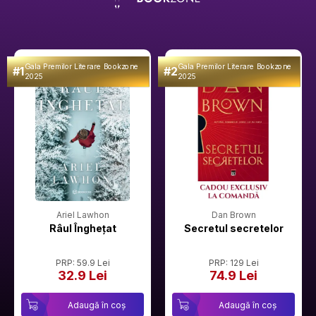
Gala Premilor Literare Bookzone
Gala Premilor Literare Bookzone
#1
#2
2025
2025
Ariel Lawhon
Dan Brown
Râul Înghețat
Secretul secretelor
PRP: 59.9 Lei
PRP: 129 Lei
32.9 Lei
74.9 Lei
Adaugă în coș
Adaugă în coș