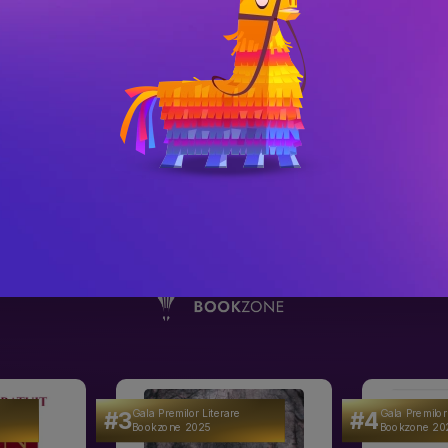
iu. La Repubblica
n PDF
 pagini din
cartea
Povestea NOULUI nume
înainte de a cu
#3
#4
Gala Premilor Literare
Gala Premilor
Bookzone 2025
Bookzone 20