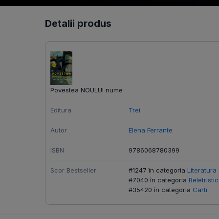
Detalii produs
Povestea NOULUI nume
Editura
Trei
Autor
Elena Ferrante
ISBN
9786068780399
Scor Bestseller
#1247 în categoria
Literatur
#7040 în categoria
Beletristi
#35420 în categoria
Carti