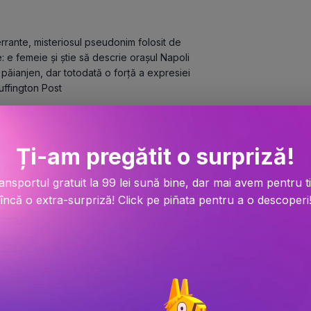
rrante, misteriosul pseudonim folosit de 
 e femeie şi ştie să descrie oraşul Napoli 
 păianjen, dar totodată o forță a expresiei 
ffington Post

 Acum sunt două tinere ale căror drumuri se 
Ți-am pregătit o surpriză!
rită, obținând astfel o condiție socială şi 
ând prizonieră într-o căsnicie nefericită.

egătura dintre Lila şi Elena rămâne complexă 
ansportul gratuit la 99 lei sună bine, dar mai avem pentru t
, între nepăsare, dispreț şi iubire 
încă o extra-surpriză! Click pe piñata pentru a o descoperi
ială: o potențialitate neexprimată, un 
dorinței. L’indice dei libri

 şocant de sinceră, tulburător de directă. 