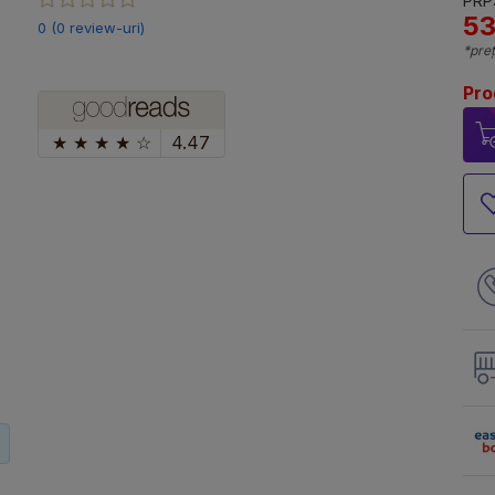
PRP:
53
0 (0 review-uri)
*preț
Pro
★
★
★
★
☆
4.47