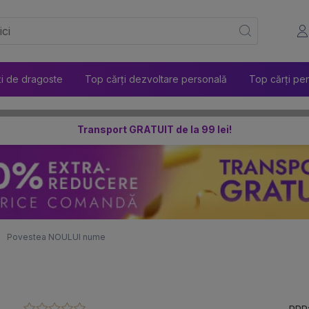
ți de dragoste
Top cărți dezvoltare personală
Top cărți pen
Transport GRATUIT de la 99 lei!
Povestea NOULUI nume