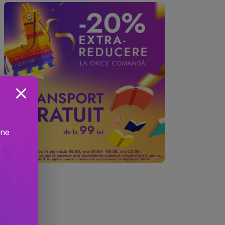
ine
!