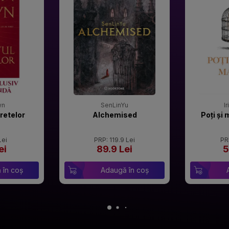
wn
SenLinYu
I
retelor
Alchemised
Poți și 
Lei
PRP: 119.9 Lei
PR
ei
89.9 Lei
5
 în coș
Adaugă în coș