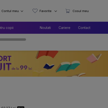
Contul meu
Favorite
Cosul meu
tru copii
Noutati
Cariere
Contact