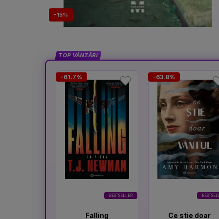
-15%
TOP VÂNZĂRI
-61.7%
-63.8%
BESTSELLER
BESTSEL
Falling
Ce stie doar