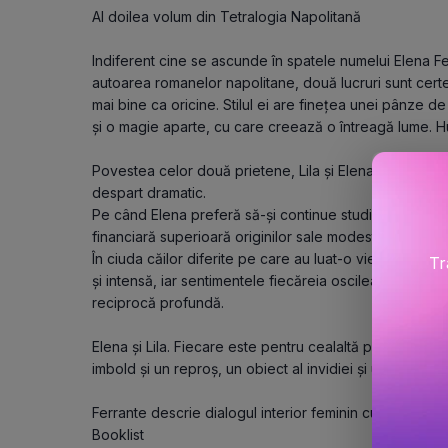
Al doilea volum din Tetralogia Napolitană

Indiferent cine se ascunde în spatele numelui Elena Fe
autoarea romanelor napolitane, două lucruri sunt certe:
mai bine ca oricine. Stilul ei are finețea unei pânze de
şi o magie aparte, cu care creează o întreagă lume. Hu
Povestea celor două prietene, Lila şi Elena, continuă.
despart dramatic.

Pe când Elena preferă să-şi continue studiile, Lila se mă
financiară superioară originilor sale modeste, dar rămân
În ciuda căilor diferite pe care au luat-o viețile lor, l
Tr
şi intensă, iar sentimentele fiecăreia oscilează, pe rând
reciprocă profundă.

Elena şi Lila. Fiecare este pentru cealaltă prietena gen
imbold şi un reproş, un obiect al invidiei şi un orizont al 
Ferrante descrie dialogul interior feminin cu o fervoare
Booklist
