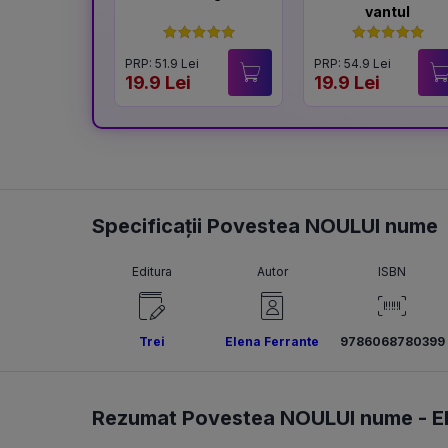
vantul
PRP: 51.9 Lei
PRP: 54.9 Lei
19.9 Lei
19.9 Lei
Specificații Povestea NOULUI nume
Editura
Autor
ISBN
Trei
Elena Ferrante
9786068780399
Rezumat Povestea NOULUI nume -
E