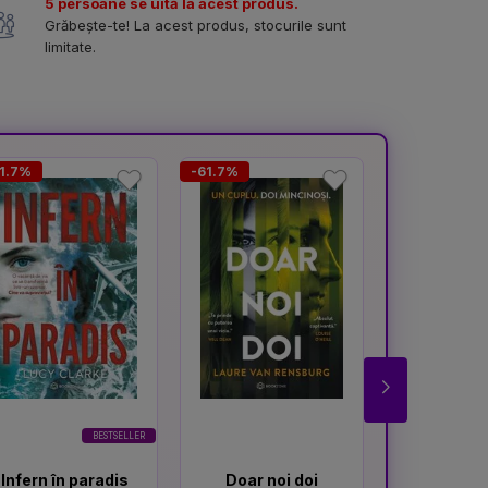
5 persoane se uită la acest produs.
Grăbește-te! La acest produs, stocurile sunt
limitate.
1.7%
-61.7%
-25.5%
BESTSELLER
Infern în paradis
Doar noi doi
Cât t