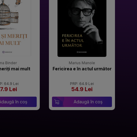
rina Binder
Marius Manole
meriți mai mult
Fericirea e în actul următor
P: 64.9 Lei
PRP: 64.9 Lei
7.9 Lei
54.9 Lei
Adaugă în coș
Adaugă în coș