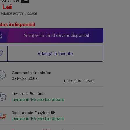
 62.37 Lei
TVA
 Lei
 valabil exclusiv online
dus indisponibil
Anunță-mă când devine disponibil
Adaugă la favorite
Comandă prin telefon
031-433.50.68
L-V 09:30 - 17:30
Livrare în România
Livrare în 1-5 zile lucrătoare
Ridicare din Easybox
Livrare în 1-5 zile lucrătoare