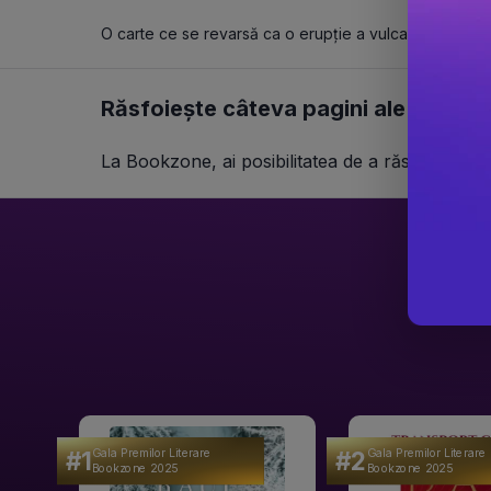
O carte ce se revarsă ca o erupție a vulcanului Vezuv
Răsfoiește câteva pagini ale cărții î
La Bookzone, ai posibilitatea de a răsfoi câteva
#1
#2
Gala Premilor Literare
Gala Premilor Literare
Bookzone 2025
Bookzone 2025