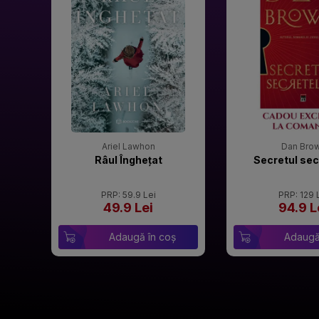
Ariel Lawhon
Dan Bro
Râul Înghețat
Secretul sec
PRP: 59.9 Lei
PRP: 129 
49.9 Lei
94.9 L
Adaugă în coș
Adaugă