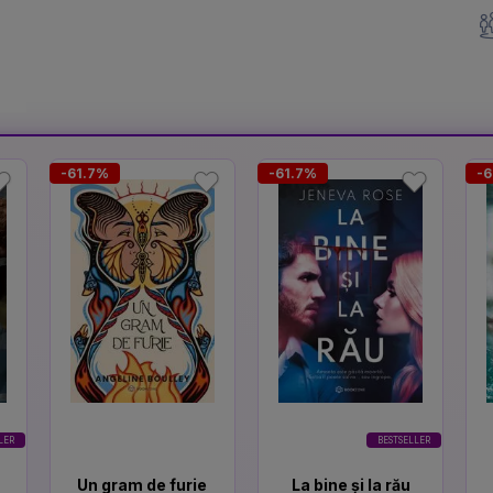
-61.7%
-61.7%
-6
LER
BESTSELLER
Un gram de furie
La bine și la rău