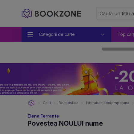
Categorii de carte
Top căr
Carti
Beletristica
Literatura contemporana
Elena Ferrante
Povestea NOULUI nume